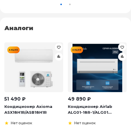
Аналоги
АКЦИЯ
АКЦИЯ
51 490
₽
49 890
₽
Кондиционер Axioma
Кондиционер Airlab
ASX18H1R/ASB18H1R
ALG01-18R-1/ALG01...
Нет оценок
Нет оценок