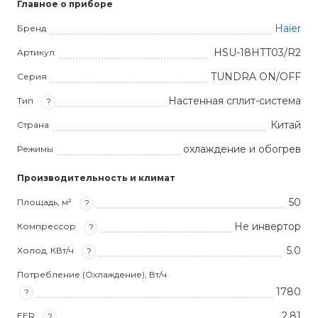
Главное о приборе
Haier
Бренд
HSU-18HTT03/R2
Артикул
TUNDRA ON/OFF
Серия
Настенная сплит-система
Тип
?
Китай
Страна
охлаждение и обогрев
Режимы
Производительность и климат
50
Площадь, м²
?
Не инвертор
Компрессор
?
5.0
Холод, КВт/ч
?
Потребление (Охлаждение), Вт/ч
1780
?
2,81
EER
?