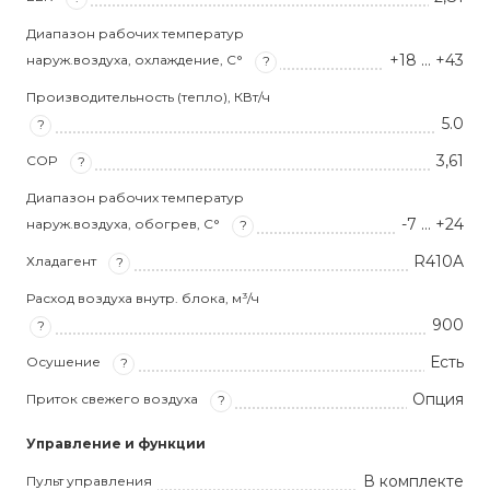
Диапазон рабочих температур
+18 … +43
наруж.воздуха, охлаждение, С°
?
Производительность (тепло), КВт/ч
5.0
?
3,61
COP
?
Диапазон рабочих температур
-7 … +24
наруж.воздуха, обогрев, С°
?
R410A
Хладагент
?
Расход воздуха внутр. блока, м³/ч
900
?
Есть
Осушение
?
Опция
Приток свежего воздуха
?
Управление и функции
В комплекте
Пульт управления