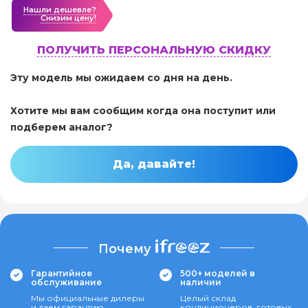
Нашли дешевле?
Cнизим цену!
ПОЛУЧИТЬ ПЕРСОНАЛЬНУЮ СКИДКУ
Эту модель мы ожидаем со дня на день.
Хотите мы вам сообщим когда она поступит или
подберем аналог?
Да, давайте!
Почему
Гарантийное
500+ моделей в
обслуживание
наличии
Мы официальные дилеры
Целый склад
и даем гарантию
кондиционеров, готовых