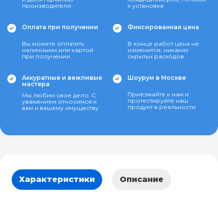
производителя
к установке
Оплата при получении
Фиксированная цена
Вы можете оплатить
В конце работ цена не
наличными или картой
изменится, никаких
при получении
скрытых расходов
Аккуратные и вежливые
Шоурум в Москве
мастера
Приезжайте к нам и
Мы любим свое дело. С
протестируйте наш
уважением относимся к
продукт в реальности
вам и вашему имуществу
Характеристики
Описание