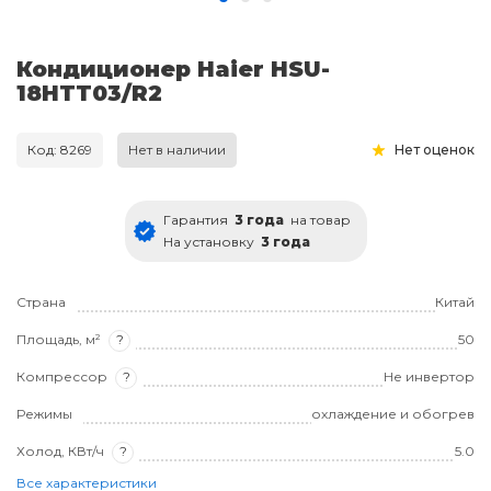
Кондиционер Haier HSU-
18HTT03/R2
Код: 8269
Нет в наличии
Нет оценок
Гарантия
3 года
на товар
На установку
3 года
Страна
Китай
Площадь, м²
?
50
Компрессор
?
Не инвертор
Режимы
охлаждение и обогрев
Холод, КВт/ч
?
5.0
Все характеристики