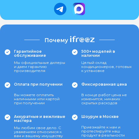
Почему
Гарантийное
500+ моделей в
обслуживание
наличии
Мы официальные дилеры
Целый склад
и даем гарантию
кондиционеров, готовых
производителя
к установке
Оплата при получении
Фиксированная цена
Вы можете оплатить
В конце работ цена не
наличными или картой
изменится, никаких
при получении
скрытых расходов
Аккуратные и вежливые
Шоурум в Москве
мастера
Приезжайте к нам и
Мы любим свое дело. С
протестируйте наш
уважением относимся к
продукт в реальности
вам и вашему имуществу