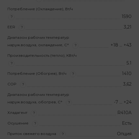
Потребление (Охлаждение), Вт/ч
1590
?
3,21
EER
?
Диапазон рабочих температур
+18 … +43
наруж.воздуха, охлаждение, С°
?
Производительность (тепло), КВт/ч
5.1
?
1410
Потребление (Обогрев), Вт/ч
?
3,62
COP
?
Диапазон рабочих температур
-7 … +24
наруж.воздуха, обогрев, С°
?
R410A
Хладагент
?
Есть
Осушение
?
Опция
Приток свежего воздуха
?