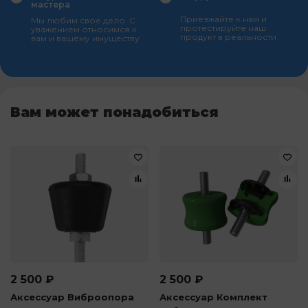
мастера
Приезжайте к нам и
Мы любим свое дело. С
протестируйте наш
уважением относимся к
продукт в реальности
вам и вашему имуществу
Вам может понадобиться
2 500
₽
2 500
₽
Аксессуар Виброопора
Аксессуар Комплект