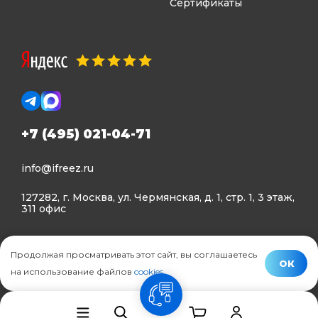
Сертификаты
+7 (495) 021-04-71
info@ifreez.ru
127282, г. Москва, ул. Чермянская, д. 1, стр. 1, 3 этаж,
311 офис
Политика конфиденциальности
Продолжая просматривать этот сайт, вы соглашаетесь
Политика использования Cookies
ОК
на использование файлов
cookies
.
© Ifreez - продажа и установка климатической техники,
связь
2015–2026 г.