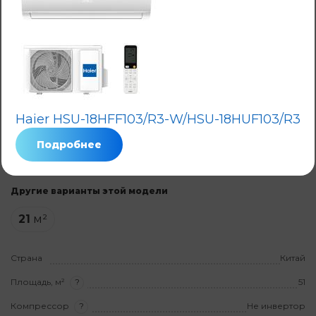
Кондиционер Haier HSU-
18HNF303/R2-W / HSU-18HUN303/R2
Код: 6220
Нет в наличии
3,0
Haier HSU-18HFF103/R3-W/HSU-18HUF103/R3
Гарантия
3 года
на товар
Подробнее
На установку
3 года
Другие варианты этой модели
21
м²
Страна
Китай
Площадь, м²
?
51
Компрессор
?
Не инвертор