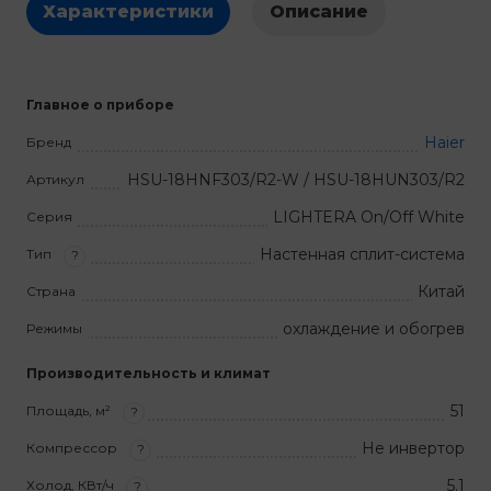
Характеристики
Описание
Главное о приборе
Haier
Бренд
HSU-18HNF303/R2-W / HSU-18HUN303/R2
Артикул
LIGHTERA On/Off White
Серия
Настенная сплит-система
Тип
?
Китай
Страна
охлаждение и обогрев
Режимы
Производительность и климат
51
Площадь, м²
?
Не инвертор
Компрессор
?
5.1
Холод, КВт/ч
?