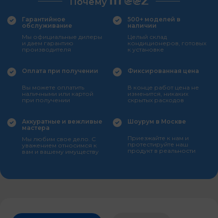
Почему
Гарантийное
500+ моделей в
обслуживание
наличии
Мы официальные дилеры
Целый склад
и даем гарантию
кондиционеров, готовых
производителя
к установке
Оплата при получении
Фиксированная цена
Вы можете оплатить
В конце работ цена не
наличными или картой
изменится, никаких
при получении
скрытых расходов
Аккуратные и вежливые
Шоурум в Москве
мастера
Приезжайте к нам и
Мы любим свое дело. С
протестируйте наш
уважением относимся к
продукт в реальности
вам и вашему имуществу