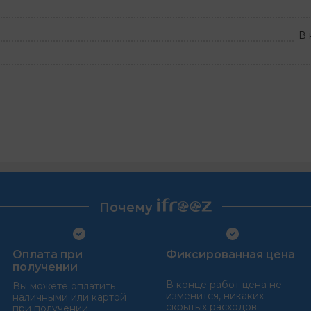
В 
Почему
Оплата при
Фиксированная цена
получении
В конце работ цена не
Вы можете оплатить
изменится, никаких
наличными или картой
скрытых расходов
при получении