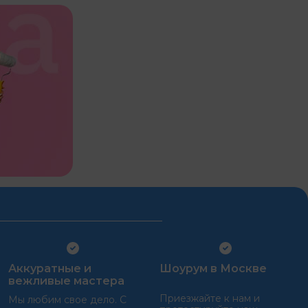
Аккуратные и
Шоурум в Москве
вежливые мастера
Приезжайте к нам и
Мы любим свое дело. С