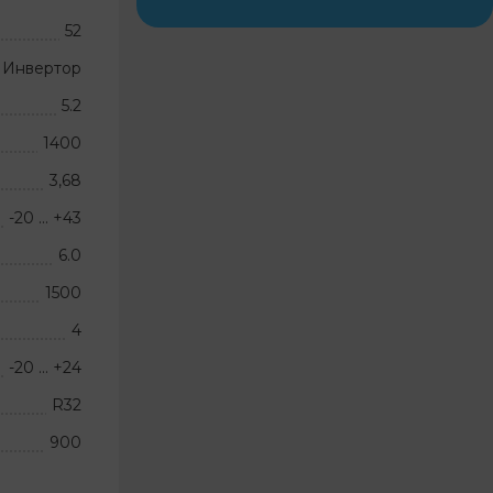
52
Инвертор
5.2
1400
3,68
-20 … +43
6.0
1500
4
-20 … +24
R32
900