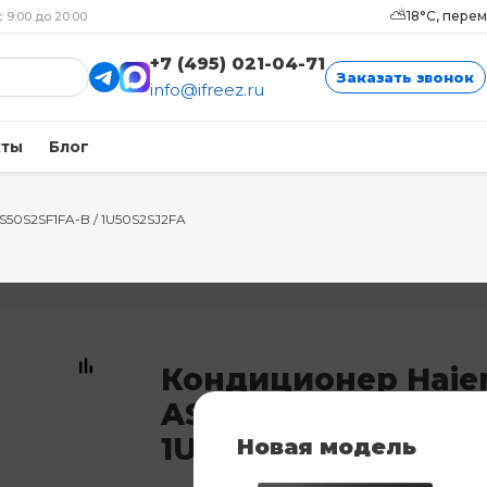
⛅
18°C, пере
с 9:00 до 20:00
+7 (495) 021-04-71
Заказать звонок
info@ifreez.ru
кты
Блог
AS50S2SF1FA-B / 1U50S2SJ2FA
Кондиционер Haie
AS50S2SF1FA-B /
1U50S2SJ2FA
Новая модель