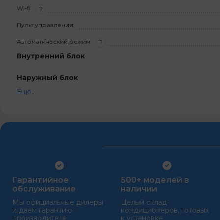
Wi-fi
?
Пульт управления
Автоматический режим
?
Внутренний блок
Наружный блок
Ещё...
Гарантийное
500+ моделей в
обслуживание
наличии
Мы официальные дилеры
Целый склад
и даем гарантию
кондиционеров, готовых
производителя
к установке