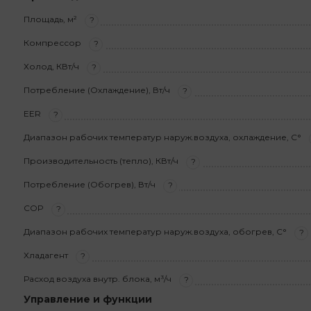
Площадь, м²
?
Компрессор
?
Холод, КВт/ч
?
Потребление (Охлаждение), Вт/ч
?
EER
?
Диапазон рабочих температур наруж.воздуха, охлаждение, С°
Производительность (тепло), КВт/ч
?
Потребление (Обогрев), Вт/ч
?
COP
?
Диапазон рабочих температур наруж.воздуха, обогрев, С°
?
Хладагент
?
Расход воздуха внутр. блока, м³/ч
?
Управление и функции