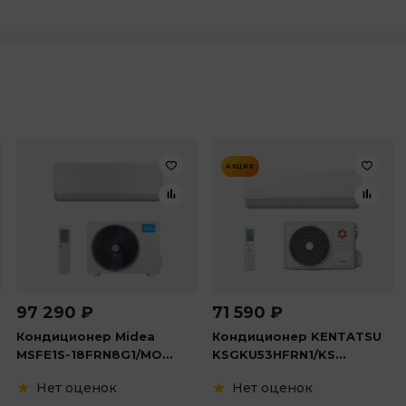
АКЦИЯ
97 290
₽
71 590
₽
Кондиционер Midea
Кондиционер KENTATSU
MSFE1S-18FRN8G1/MO...
KSGKU53HFRN1/KS...
Нет оценок
Нет оценок