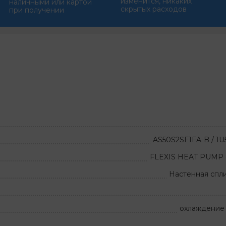
изменится, никаких
наличными или картой
скрытых расходов
при получении
AS50S2SF1FA-B / 1
FLEXIS HEAT PUMP -
Настенная спл
охлаждение 