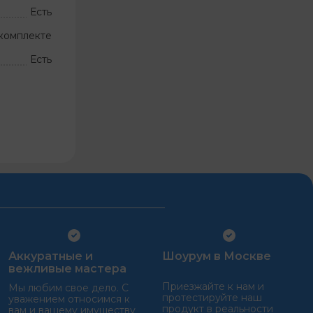
Есть
комплекте
Есть
Аккуратные и
Шоурум в Москве
вежливые мастера
Приезжайте к нам и
Мы любим свое дело. С
протестируйте наш
уважением относимся к
продукт в реальности
вам и вашему имуществу