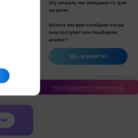
Эту модель мы ожидаем со дня
5,0
на день.
Хотите мы вам сообщим когда
Китай
она поступит или подберем
52
аналог?
Инвертор
Да, давайте!
и обогрев
5.2
е
Нашли дешевле? Cнизим цену!
те!