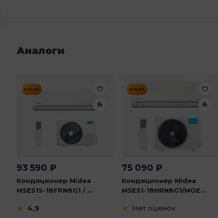
Аналоги
АКЦИЯ
АКЦИЯ
93 590
₽
75 090
₽
Кондиционер Midea
Кондиционер Midea
MSES1S-18FRN8G1 / ...
MSES1-18HRN8G1/MOE...
4,9
Нет оценок