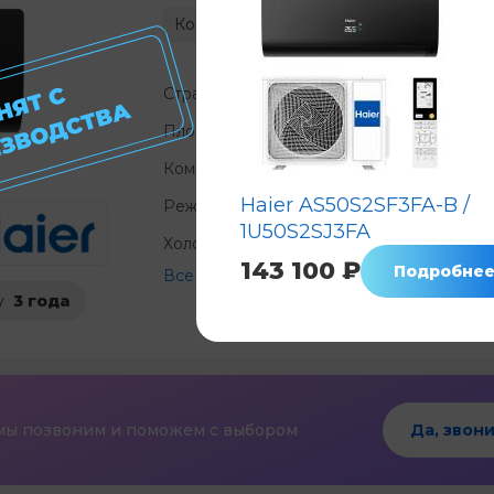
Код: 6210
Нет в наличии
Страна
Площадь, м²
?
Компрессор
?
Haier AS50S2SF3FA-B /
Режимы
охлаждение 
1U50S2SJ3FA
Холод, КВт/ч
?
143 100 ₽
Подробне
Все характеристики
у
3 года
мы позвоним и поможем с выбором
Да, звони