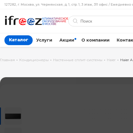
127282, г. Москва, ул. Чермянская, д. 1, стр. 1, 3 этаж, 311 офис / Ежедневно 
КЛИМАТИЧЕСКОЕ
ОБОРУДОВАНИЕ
В МОСКВЕ
Каталог
Услуги
Акции
О компании
Конта
Главная
-
Кондиционеры
-
Настенные сплит-системы
-
Haier
-
Haier 