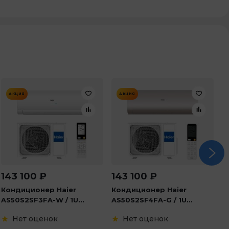
АКЦИЯ
АКЦИЯ
143 100
₽
143 100
₽
8
Кондиционер Haier
Кондиционер Haier
К
AS50S2SF3FA-W / 1U...
AS50S2SF4FA-G / 1U...
K
Нет оценок
Нет оценок