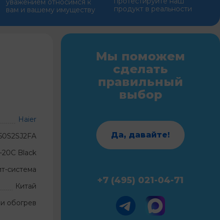
протестируйте наш
уважением относимся к
продукт в реальности
вам и вашему имуществу
Мы поможем
сделать
правильный
выбор
Haier
Да, давайте!
U50S2SJ2FA
20C Black
ит-система
+7 (495) 021-04-71
Китай
и обогрев