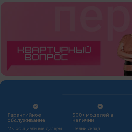
Гарантийное
500+ моделей в
обслуживание
наличии
Мы официальные дилеры
Целый склад