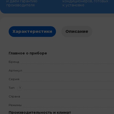
и даем гарантию
кондиционеров, готовых
производителя
к установке
Характеристики
Описание
Главное о приборе
Бренд
Артикул
Серия
Тип
?
Страна
Режимы
Производительность и климат