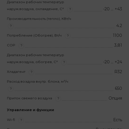
Диапазон рабочих температур
-20 … +43
наруж.воздуха, охлаждение, С°
?
Производительность (тепло), КВт/ч
4.2
?
1100
Потребление (Обогрев), Вт/ч
?
3,81
COP
?
Диапазон рабочих температур
-20 … +24
наруж.воздуха, обогрев, С°
?
R32
Хладагент
?
Расход воздуха внутр. блока, м³/ч
650
?
Опция
Приток свежего воздуха
?
Управление и функции
Есть
Wi-fi
?