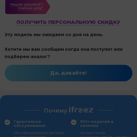
Нашли дешевле?
Cнизим цену!
ПОЛУЧИТЬ ПЕРСОНАЛЬНУЮ СКИДКУ
Эту модель мы ожидаем со дня на день.
Хотите мы вам сообщим когда она поступит или
подберем аналог?
Да, давайте!
Почему
Гарантийное
500+ моделей в
обслуживание
наличии
Мы официальные дилеры
Целый склад
и даем гарантию
кондиционеров, готовых