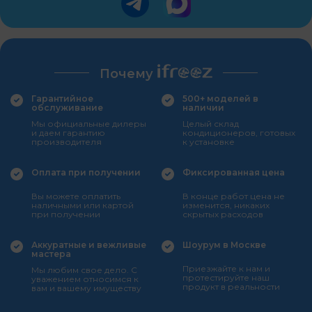
Почему
Гарантийное
500+ моделей в
обслуживание
наличии
Мы официальные дилеры
Целый склад
и даем гарантию
кондиционеров, готовых
производителя
к установке
Оплата при получении
Фиксированная цена
Вы можете оплатить
В конце работ цена не
наличными или картой
изменится, никаких
при получении
скрытых расходов
Аккуратные и вежливые
Шоурум в Москве
мастера
Приезжайте к нам и
Мы любим свое дело. С
протестируйте наш
уважением относимся к
продукт в реальности
вам и вашему имуществу