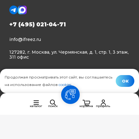
+7 (495) 021-04-71
info@ifreez.ru
127282, г. Москва, ул. Чермянская, д. 1, стр. 1, 3 этаж,
311 офис
Политика конфиденциальности
Продолжая просматривать этот сайт, вы соглашаетесь
Политика использования Cookies
ОК
на использование файлов
cookies
.
© Ifreez - продажа и установка климатической техники,
связь
2015–2026 г.
каталог
поиск
корзина
профиль