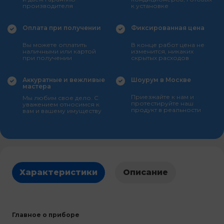
производителя
к установке
Оплата при получении
Фиксированная цена
Вы можете оплатить
В конце работ цена не
наличными или картой
изменится, никаких
при получении
скрытых расходов
Аккуратные и вежливые
Шоурум в Москве
мастера
Приезжайте к нам и
Мы любим свое дело. С
протестируйте наш
уважением относимся к
продукт в реальности
вам и вашему имуществу
Характеристики
Описание
Главное о приборе