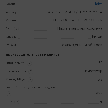
Haier
Бренд
AS35S2SF2FA-B / 1U35S2SM3FA
Артикул
Flexis DC Inverter 2023 Black
Серия
Настенная сплит-система
Тип
?
Китай
Страна
охлаждение и обогрев
Режимы
Производительность и климат
35
Площадь, м²
?
Инвертор
Компрессор
?
3.5
Холод, КВт/ч
?
Потребление (Охлаждение), Вт/ч
875
?
4
EER
?