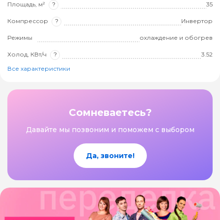
Площадь, м²
?
35
Компрессор
?
Инвертор
Режимы
охлаждение и обогрев
Холод, КВт/ч
?
3.52
Все характеристики
Сомневаетесь?
Давайте мы позвоним и поможем с выбором
Да, звоните!