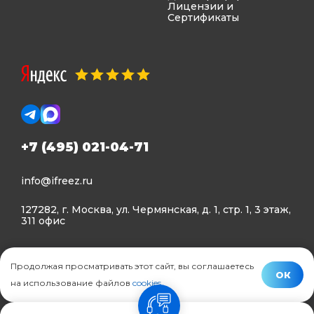
Лицензии и
Сертификаты
+7 (495) 021-04-71
info@ifreez.ru
127282, г. Москва, ул. Чермянская, д. 1, стр. 1, 3 этаж,
311 офис
Политика конфиденциальности
Продолжая просматривать этот сайт, вы соглашаетесь
Политика использования Cookies
ОК
на использование файлов
cookies
.
© Ifreez - продажа и установка климатической техники,
связь