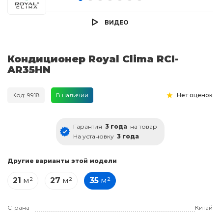
ВИДЕО
Кондиционер Royal Clima RCI-
AR35HN
Код: 9918
В наличии
Нет оценок
Гарантия
3 года
на товар
На установку
3 года
Другие варианты этой модели
21
м²
27
м²
35
м²
Страна
Китай