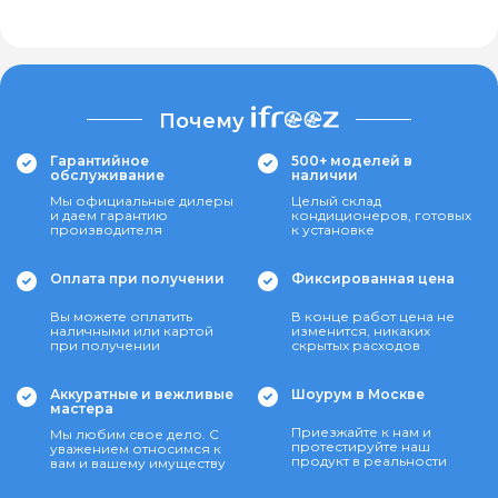
Почему
Гарантийное
500+ моделей в
обслуживание
наличии
Мы официальные дилеры
Целый склад
и даем гарантию
кондиционеров, готовых
производителя
к установке
Оплата при получении
Фиксированная цена
Вы можете оплатить
В конце работ цена не
наличными или картой
изменится, никаких
при получении
скрытых расходов
Аккуратные и вежливые
Шоурум в Москве
мастера
Приезжайте к нам и
Мы любим свое дело. С
протестируйте наш
уважением относимся к
продукт в реальности
вам и вашему имуществу