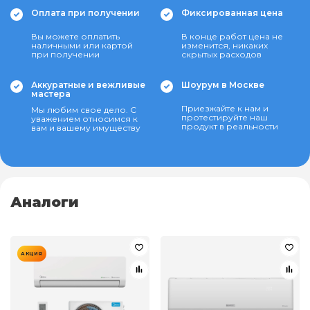
Оплата при получении
Фиксированная цена
Вы можете оплатить
В конце работ цена не
наличными или картой
изменится, никаких
при получении
скрытых расходов
Аккуратные и вежливые
Шоурум в Москве
мастера
Приезжайте к нам и
Мы любим свое дело. С
протестируйте наш
уважением относимся к
продукт в реальности
вам и вашему имуществу
Аналоги
АКЦИЯ