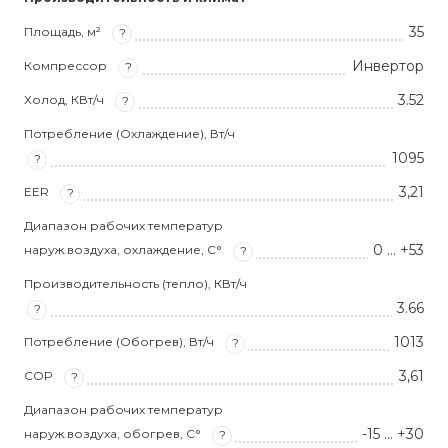
35
Площадь, м²
?
Инвертор
Компрессор
?
3.52
Холод, КВт/ч
?
Потребление (Охлаждение), Вт/ч
1095
?
3,21
EER
?
Диапазон рабочих температур
0 … +53
наруж.воздуха, охлаждение, С°
?
Производительность (тепло), КВт/ч
3.66
?
1013
Потребление (Обогрев), Вт/ч
?
3,61
COP
?
Диапазон рабочих температур
-15 … +30
наруж.воздуха, обогрев, С°
?