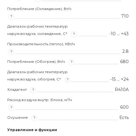
Потребление (Охлаждение), Вт/ч
710
?
Диапазон рабочих температур
-10 … +43
наруж.воздуха, охлаждение, С°
?
Производительность (тепло), КВт/ч
2.8
?
680
Потребление (Обогрев), Вт/ч
?
Диапазон рабочих температур
-15 … +24
наруж.воздуха, обогрев, С°
?
R410A
Хладагент
?
Расход воздуха внутр. блока, м³/ч
600
?
Есть
Осушение
?
Управление и функции