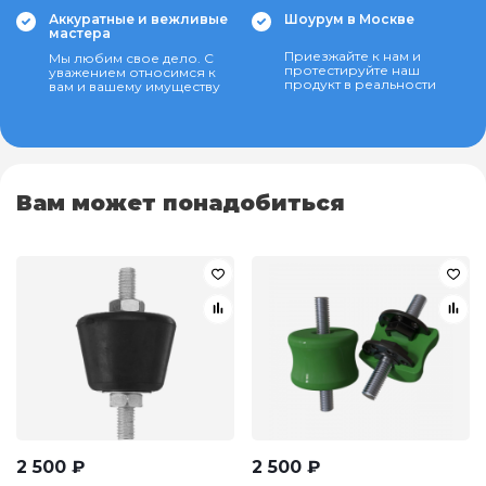
Аккуратные и вежливые
Шоурум в Москве
мастера
Приезжайте к нам и
Мы любим свое дело. С
протестируйте наш
уважением относимся к
продукт в реальности
вам и вашему имуществу
Вам может понадобиться
2 500
₽
2 500
₽