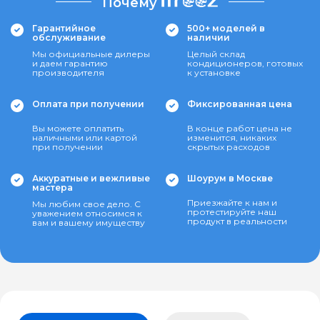
Почему
Гарантийное
500+ моделей в
обслуживание
наличии
Мы официальные дилеры
Целый склад
и даем гарантию
кондиционеров, готовых
производителя
к установке
Оплата при получении
Фиксированная цена
Вы можете оплатить
В конце работ цена не
наличными или картой
изменится, никаких
при получении
скрытых расходов
Аккуратные и вежливые
Шоурум в Москве
мастера
Приезжайте к нам и
Мы любим свое дело. С
протестируйте наш
уважением относимся к
продукт в реальности
вам и вашему имуществу