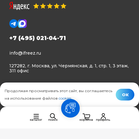
+7 (495) 021-04-71
info@ifreez.ru
127282, г. Москва, ул. Чермянская, д. 1, стр. 1, 3 этаж,
311 офис
Политика конфиденциальности
Продолжая просматривать этот сайт, вы соглашаетесь
Политика использования Cookies
ОК
на использование файлов
cookies
.
© Ifreez - продажа и установка климатической техники,
связь
2015–2026 г.
каталог
поиск
корзина
профиль