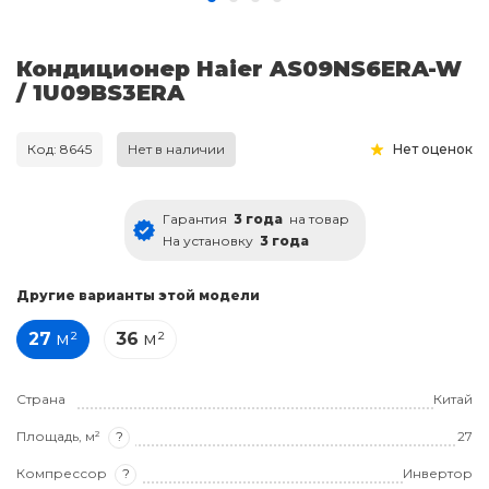
Кондиционер Haier AS09NS6ERA-W
/ 1U09BS3ERA
Код: 8645
Нет в наличии
Нет оценок
Гарантия
3 года
на товар
На установку
3 года
Другие варианты этой модели
27
м²
36
м²
Страна
Китай
Площадь, м²
?
27
Компрессор
?
Инвертор