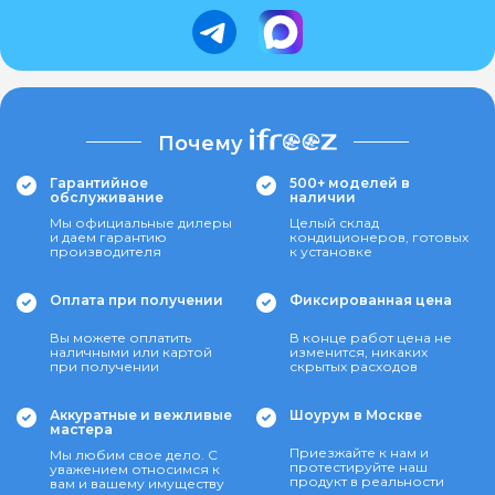
Почему
Гарантийное
500+ моделей в
обслуживание
наличии
Мы официальные дилеры
Целый склад
и даем гарантию
кондиционеров, готовых
производителя
к установке
Оплата при получении
Фиксированная цена
Вы можете оплатить
В конце работ цена не
наличными или картой
изменится, никаких
при получении
скрытых расходов
Аккуратные и вежливые
Шоурум в Москве
мастера
Приезжайте к нам и
Мы любим свое дело. С
протестируйте наш
уважением относимся к
продукт в реальности
вам и вашему имуществу