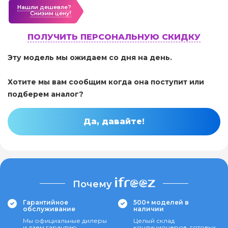
Нашли дешевле?
Cнизим цену!
ПОЛУЧИТЬ ПЕРСОНАЛЬНУЮ СКИДКУ
Эту модель мы ожидаем со дня на день.
Хотите мы вам сообщим когда она поступит или
подберем аналог?
Да, давайте!
Почему
Гарантийное
500+ моделей в
обслуживание
наличии
Мы официальные дилеры
Целый склад
и даем гарантию
кондиционеров, готовых