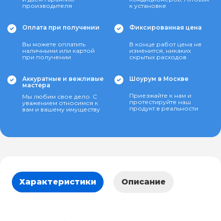
производителя
к установке
Оплата при получении
Фиксированная цена
Вы можете оплатить
В конце работ цена не
наличными или картой
изменится, никаких
при получении
скрытых расходов
Аккуратные и вежливые
Шоурум в Москве
мастера
Приезжайте к нам и
Мы любим свое дело. С
протестируйте наш
уважением относимся к
продукт в реальности
вам и вашему имуществу
Характеристики
Описание