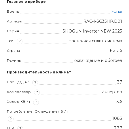
Главное о приборе
Funai
Бренд
RAC-I-SG35HP.D01
Артикул
SHOGUN Inverter NEW 2023
Серия
Настенная сплит-система
Тип
?
Китай
Страна
охлаждение и обогрев
Режимы
Производительность и климат
37
Площадь, м²
?
Инвертор
Компрессор
?
3.6
Холод, КВт/ч
?
Потребление (Охлаждение), Вт/ч
1083
?
3,37
EER
?