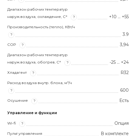
Диапазон рабочих температур
+10 … +55
наруж.воздуха, охлаждение, С°
?
Производительность (тепло), КВт/ч
3.9
?
3,94
COP
?
Диапазон рабочих температур
-25 … +24
наруж.воздуха, обогрев, С°
?
R32
Хладагент
?
Расход воздуха внутр. блока, м³/ч
600
?
Есть
Осушение
?
Управление и функции
Опция
Wi-fi
?
В комплекте
Пульт управления