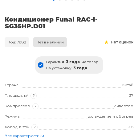
Кондиционер Funai RAC-I-
SG35HP.D01
Код: 7882
Нет в наличии
Нет оценок
Гарантия
3 года
на товар
На установку
3 года
Страна
Китай
Площадь, м²
?
37
Компрессор
?
Инвертор
Режимы
охлаждение и обогрев
Холод, КВт/ч
?
3.6
Все характеристики