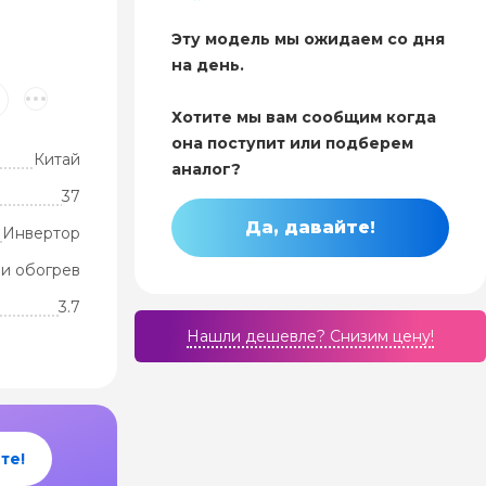
Эту модель мы ожидаем со дня
на день.
Хотите мы вам сообщим когда
она поступит или подберем
Китай
аналог?
37
Да, давайте!
Инвертор
и обогрев
3.7
Нашли дешевле? Cнизим цену!
те!