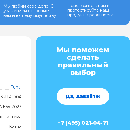
Приезжайте к нам и
Мы любим свое дело. С
протестируйте наш
уважением относимся к
продукт в реальности
вам и вашему имуществу
Мы поможем
сделать
правильный
выбор
Funai
Да, давайте!
N35HP.D04
r NEW 2023
ит-система
+7 (495) 021-04-71
Китай