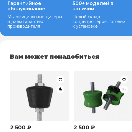
Гарантийное
500+ моделей в
обслуживание
наличии
Мы официальные дилеры
Целый склад
и даем гарантию
кондиционеров, готовых
производителя
к установке
Вам может понадобиться
2 500
₽
2 500
₽