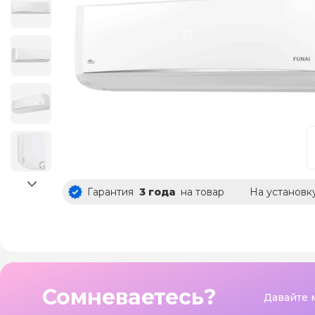
Гарантия
3 года
на товар
На установк
Сомневаетесь?
Давайте 