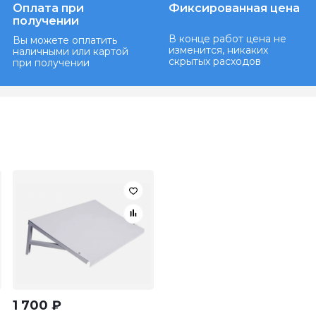
Оплата при
Фиксированная цена
получении
В конце работ цена не
Вы можете оплатить
изменится, никаких
наличными или картой
скрытых расходов
при получении
1 700
₽