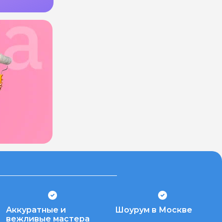
Аккуратные и
Шоурум в Москве
вежливые мастера