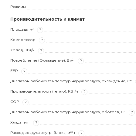
Режимы
Производительность и климат
Площадь, м²
?
Компрессор
?
Холод, КВт/ч
?
Потребление (Охлаждение), Вт/ч
?
EER
?
Диапазон рабочих температур наруж.воздуха, охлаждение, С°
Производительность (тепло), КВт/ч
?
COP
?
Диапазон рабочих температур наруж.воздуха, обогрев, С°
?
Хладагент
?
Расход воздуха внутр. блока, м³/ч
?