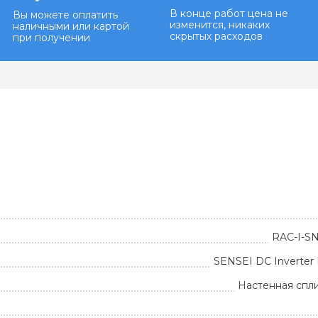
В конце работ цена не
Вы можете оплатить
изменится, никаких
наличными или картой
скрытых расходов
при получении
RAC-I-S
SENSEI DC Inverte
Настенная спл