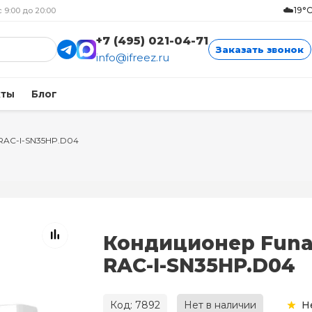
☁️
19°
с 9:00 до 20:00
+7 (495) 021-04-71
Заказать звонок
info@ifreez.ru
кты
Блог
 RAC-I-SN35HP.D04
Кондиционер Funa
RAC-I-SN35HP.D04
Код: 7892
Нет в наличии
Н