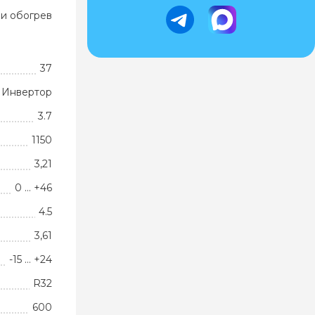
и обогрев
37
Инвертор
3.7
1150
3,21
0 … +46
4.5
3,61
-15 … +24
R32
600