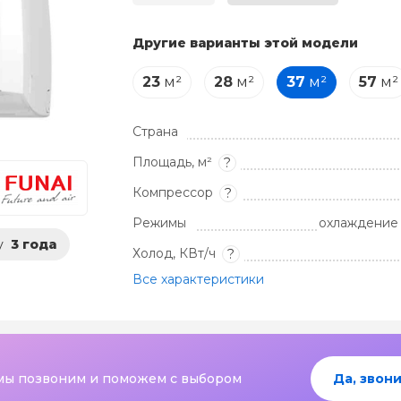
Другие варианты этой модели
23
м²
28
м²
37
м²
57
м²
Страна
Площадь, м²
?
Компрессор
?
Режимы
охлаждение 
у
3 года
Холод, КВт/ч
?
Все характеристики
мы позвоним и поможем с выбором
Да, звони