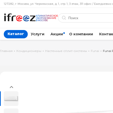
127282, г. Москва, ул. Чермянская, д. 1, стр. 1, 3 этаж, 311 офис / Ежедневно 
КЛИМАТИЧЕСКОЕ
ОБОРУДОВАНИЕ
В МОСКВЕ
Каталог
Услуги
Акции
О компании
Конта
Главная
-
Кондиционеры
-
Настенные сплит-системы
-
Funai
-
Funai