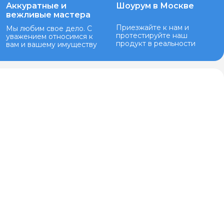
Аккуратные и
Шоурум в Москве
вежливые мастера
Приезжайте к нам и
Мы любим свое дело. С
протестируйте наш
уважением относимся к
продукт в реальности
вам и вашему имуществу