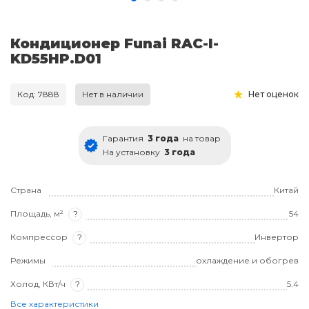
Кондиционер Funai RAC-I-
KD55HP.D01
Код: 7888
Нет в наличии
Нет оценок
Гарантия
3 года
на товар
На установку
3 года
Страна
Китай
Площадь, м²
?
54
Компрессор
?
Инвертор
Режимы
охлаждение и обогрев
Холод, КВт/ч
?
5.4
Все характеристики