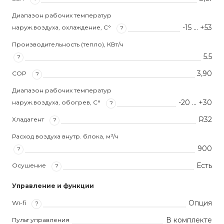
Диапазон рабочих температур
-15 … +53
наруж.воздуха, охлаждение, С°
?
Производительность (тепло), КВт/ч
5.5
?
3,90
COP
?
Диапазон рабочих температур
-20 … +30
наруж.воздуха, обогрев, С°
?
R32
Хладагент
?
Расход воздуха внутр. блока, м³/ч
900
?
Есть
Осушение
?
Управление и функции
Опция
Wi-fi
?
В комплекте
Пульт управления