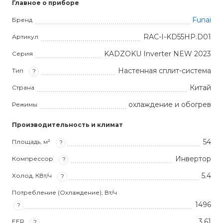
Главное о приборе
Funai
Бренд
RAC-I-KD55HP.D01
Артикул
KADZOKU Inverter NEW 2023
Серия
Настенная сплит-система
Тип
?
Китай
Страна
охлаждение и обогрев
Режимы
Производительность и климат
54
Площадь, м²
?
Инвертор
Компрессор
?
5.4
Холод, КВт/ч
?
Потребление (Охлаждение), Вт/ч
1496
?
3,61
EER
?