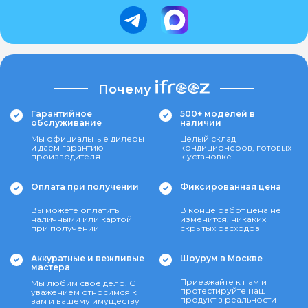
Почему
Гарантийное
500+ моделей в
обслуживание
наличии
Мы официальные дилеры
Целый склад
и даем гарантию
кондиционеров, готовых
производителя
к установке
Оплата при получении
Фиксированная цена
Вы можете оплатить
В конце работ цена не
наличными или картой
изменится, никаких
при получении
скрытых расходов
Аккуратные и вежливые
Шоурум в Москве
мастера
Приезжайте к нам и
Мы любим свое дело. С
протестируйте наш
уважением относимся к
продукт в реальности
вам и вашему имуществу