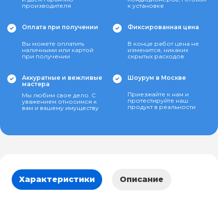
производителя
к установке
Оплата при получении
Фиксированная цена
Вы можете оплатить
В конце работ цена не
наличными или картой
изменится, никаких
при получении
скрытых расходов
Аккуратные и вежливые
Шоурум в Москве
мастера
Приезжайте к нам и
Мы любим свое дело. С
протестируйте наш
уважением относимся к
продукт в реальности
вам и вашему имуществу
Характеристики
Описание