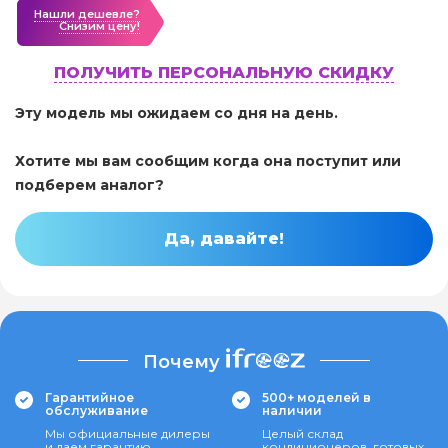
Нашли дешевле?
Cнизим цену!
ПОЛУЧИТЬ ПЕРСОНАЛЬНУЮ СКИДКУ
Эту модель мы ожидаем со дня на день.
Хотите мы вам сообщим когда она поступит или
подберем аналог?
Да, давайте!
Почему
Гарантийное
500+ моделей в
обслуживание
наличии
Мы официальные дилеры
Целый склад
и даем гарантию
кондиционеров, готовых