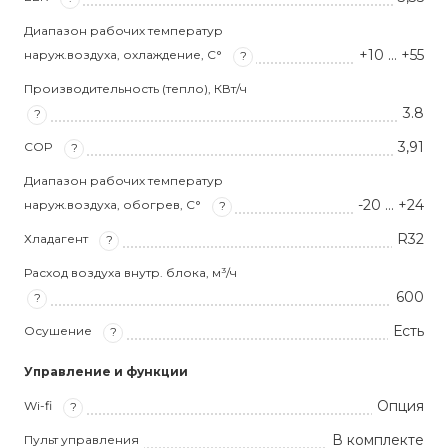
Диапазон рабочих температур
+10 … +55
наруж.воздуха, охлаждение, С°
?
Производительность (тепло), КВт/ч
3.8
?
3,91
COP
?
Диапазон рабочих температур
-20 … +24
наруж.воздуха, обогрев, С°
?
R32
Хладагент
?
Расход воздуха внутр. блока, м³/ч
600
?
Есть
Осушение
?
Управление и функции
Опция
Wi-fi
?
В комплекте
Пульт управления