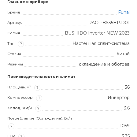
Главное о приборе
Funai
Бренд
RAC-I-BS35HP.D01
Артикул
BUSHIDO Inverter NEW 2023
Серия
Настенная сплит-система
Тип
?
Китай
Страна
охлаждение и обогрев
Режимы
Производительность и климат
36
Площадь, м²
?
Инвертор
Компрессор
?
3.6
Холод, КВт/ч
?
Потребление (Охлаждение), Вт/ч
1059
?
3,35
EER
?