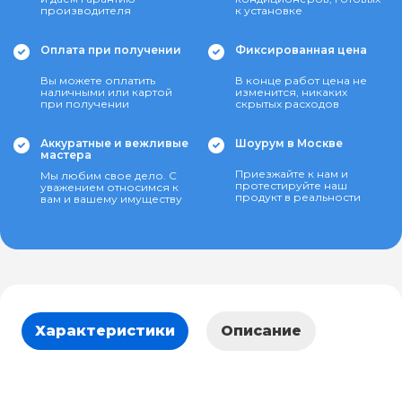
производителя
к установке
Оплата при получении
Фиксированная цена
Вы можете оплатить
В конце работ цена не
наличными или картой
изменится, никаких
при получении
скрытых расходов
Аккуратные и вежливые
Шоурум в Москве
мастера
Приезжайте к нам и
Мы любим свое дело. С
протестируйте наш
уважением относимся к
продукт в реальности
вам и вашему имуществу
Характеристики
Описание