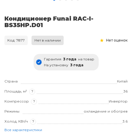
Кондиционер Funai RAC-I-
BS35HP.D01
Код: 7877
Нет в наличии
Нет оценок
Гарантия
3 года
на товар
На установку
3 года
Страна
Китай
Площадь, м²
?
36
Компрессор
?
Инвертор
Режимы
охлаждение и обогрев
Холод, КВт/ч
?
3.6
Все характеристики