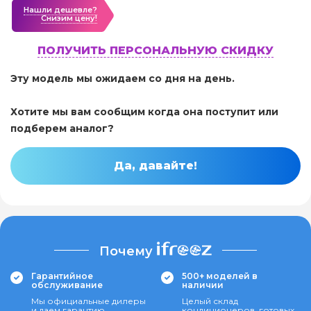
Нашли дешевле?
Cнизим цену!
ПОЛУЧИТЬ ПЕРСОНАЛЬНУЮ СКИДКУ
Эту модель мы ожидаем со дня на день.
Хотите мы вам сообщим когда она поступит или
подберем аналог?
Да, давайте!
Почему
Гарантийное
500+ моделей в
обслуживание
наличии
Мы официальные дилеры
Целый склад
и даем гарантию
кондиционеров, готовых