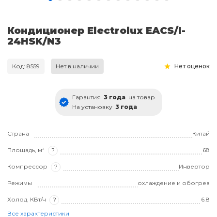
Кондиционер Electrolux EACS/I-
24HSK/N3
Код: 8559
Нет в наличии
Нет оценок
Гарантия
3 года
на товар
На установку
3 года
Страна
Китай
Площадь, м²
?
68
Компрессор
?
Инвертор
Режимы
охлаждение и обогрев
Холод, КВт/ч
?
6.8
Все характеристики