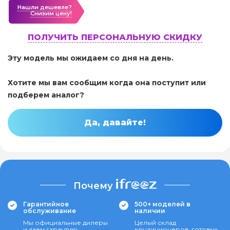
Нашли дешевле?
Cнизим цену!
ПОЛУЧИТЬ ПЕРСОНАЛЬНУЮ СКИДКУ
Эту модель мы ожидаем со дня на день.
Хотите мы вам сообщим когда она поступит или
подберем аналог?
Да, давайте!
Почему
Гарантийное
500+ моделей в
обслуживание
наличии
Мы официальные дилеры
Целый склад
и даем гарантию
кондиционеров, готовых