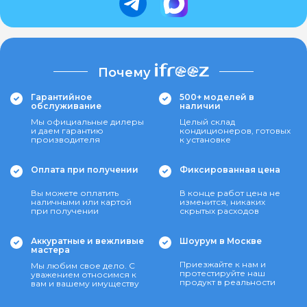
Почему
Гарантийное
500+ моделей в
обслуживание
наличии
Мы официальные дилеры
Целый склад
и даем гарантию
кондиционеров, готовых
производителя
к установке
Оплата при получении
Фиксированная цена
Вы можете оплатить
В конце работ цена не
наличными или картой
изменится, никаких
при получении
скрытых расходов
Аккуратные и вежливые
Шоурум в Москве
мастера
Приезжайте к нам и
Мы любим свое дело. С
протестируйте наш
уважением относимся к
продукт в реальности
вам и вашему имуществу