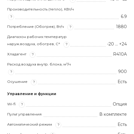
Производительность (тепло), КВт/ч
6.9
?
1880
Потребление (Обогрев), Вт/ч
?
Диапазон рабочих температур
-20 … +24
наруж.воздуха, обогрев, С°
?
R410A
Хладагент
?
Расход воздуха внутр. блока, м³/ч
900
?
Есть
Осушение
?
Управление и функции
Опция
Wi-fi
?
В комплекте
Пульт управления
Есть
Автоматический режим
?