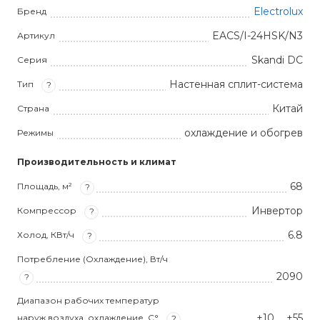
Electrolux
Бренд
EACS/I-24HSK/N3
Артикул
Skandi DC
Серия
Настенная сплит-система
Тип
?
Китай
Страна
охлаждение и обогрев
Режимы
Производительность и климат
68
Площадь, м²
?
Инвертор
Компрессор
?
6.8
Холод, КВт/ч
?
Потребление (Охлаждение), Вт/ч
2090
?
Диапазон рабочих температур
+10 … +55
наруж.воздуха, охлаждение, С°
?