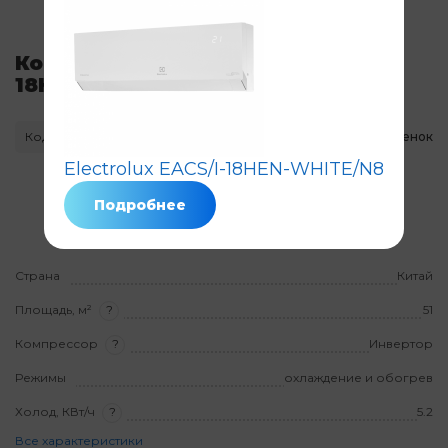
Кондиционер Electrolux EACS/I-
18HG-MILK2/N8
Код: 8548
Нет в наличии
Нет оценок
Electrolux EACS/I-18HEN-WHITE/N8
Гарантия
3 года
на товар
Подробнее
На установку
3 года
Страна
Китай
Площадь, м²
?
51
Компрессор
?
Инвертор
Режимы
охлаждение и обогрев
Холод, КВт/ч
?
5.2
Все характеристики