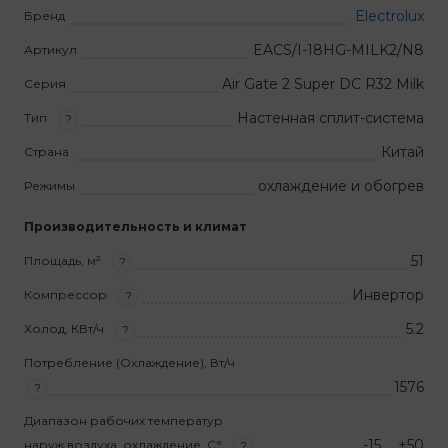
Electrolux
Бренд
EACS/I-18HG-MILK2/N8
Артикул
Air Gate 2 Super DC R32 Milk
Серия
Настенная сплит-система
Тип
?
Китай
Страна
охлаждение и обогрев
Режимы
Производительность и климат
51
Площадь, м²
?
Инвертор
Компрессор
?
5.2
Холод, КВт/ч
?
Потребление (Охлаждение), Вт/ч
1576
?
Диапазон рабочих температур
-15 … +50
наруж.воздуха, охлаждение, С°
?