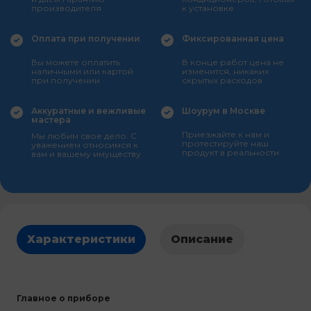
производителя
к установке
Оплата при получении
Фиксированная цена
Вы можете оплатить
В конце работ цена не
наличными или картой
изменится, никаких
при получении
скрытых расходов
Аккуратные и вежливые
Шоурум в Москве
мастера
Приезжайте к нам и
Мы любим свое дело. С
протестируйте наш
уважением относимся к
продукт в реальности
вам и вашему имуществу
Характеристики
Описание
Главное о приборе