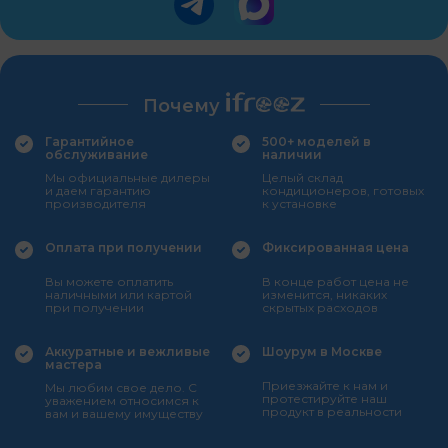
Почему
Гарантийное
500+ моделей в
обслуживание
наличии
Мы официальные дилеры
Целый склад
и даем гарантию
кондиционеров, готовых
производителя
к установке
Оплата при получении
Фиксированная цена
Вы можете оплатить
В конце работ цена не
наличными или картой
изменится, никаких
при получении
скрытых расходов
Аккуратные и вежливые
Шоурум в Москве
мастера
Приезжайте к нам и
Мы любим свое дело. С
протестируйте наш
уважением относимся к
продукт в реальности
вам и вашему имуществу