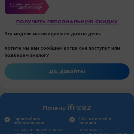
Нашли дешевле?
Cнизим цену!
ПОЛУЧИТЬ ПЕРСОНАЛЬНУЮ СКИДКУ
Эту модель мы ожидаем со дня на день.
Хотите мы вам сообщим когда она поступит или
подберем аналог?
Да, давайте!
Почему
Гарантийное
500+ моделей в
обслуживание
наличии
Мы официальные дилеры
Целый склад
и даем гарантию
кондиционеров, готовых