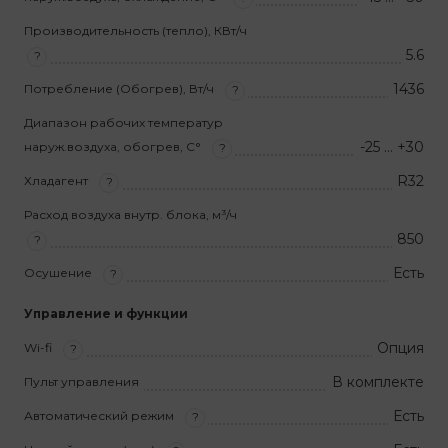
Производительность (тепло), КВт/ч
5.6
?
1436
Потребление (Обогрев), Вт/ч
?
Диапазон рабочих температур
-25 … +30
наруж.воздуха, обогрев, С°
?
R32
Хладагент
?
Расход воздуха внутр. блока, м³/ч
850
?
Есть
Осушение
?
Управление и функции
Опция
Wi-fi
?
В комплекте
Пульт управления
Есть
Автоматический режим
?