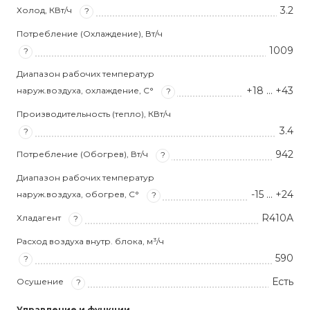
3.2
Холод, КВт/ч
?
Потребление (Охлаждение), Вт/ч
1009
?
Диапазон рабочих температур
+18 … +43
наруж.воздуха, охлаждение, С°
?
Производительность (тепло), КВт/ч
3.4
?
942
Потребление (Обогрев), Вт/ч
?
Диапазон рабочих температур
-15 … +24
наруж.воздуха, обогрев, С°
?
R410A
Хладагент
?
Расход воздуха внутр. блока, м³/ч
590
?
Есть
Осушение
?
Управление и функции