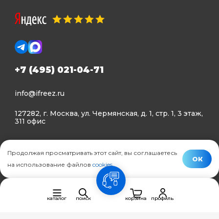
+7 (495) 021-04-71
info@ifreez.ru
127282, г. Москва, ул. Чермянская, д. 1, стр. 1, 3 этаж,
311 офис
Политика конфиденциальности
Продолжая просматривать этот сайт, вы соглашаетесь
Политика использования Cookies
ОК
на использование файлов
cookies
.
© Ifreez - продажа и установка климатической техники,
связь
2015–2026 г.
каталог
поиск
корзина
профиль