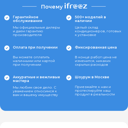
Почему
Гарантийное
500+ моделей в
обслуживание
наличии
Мы официальные дилеры
Целый склад
и даем гарантию
кондиционеров, готовых
производителя
к установке
Оплата при получении
Фиксированная цена
Вы можете оплатить
В конце работ цена не
наличными или картой
изменится, никаких
при получении
скрытых расходов
Аккуратные и вежливые
Шоурум в Москве
мастера
Приезжайте к нам и
Мы любим свое дело. С
протестируйте наш
уважением относимся к
продукт в реальности
вам и вашему имуществу