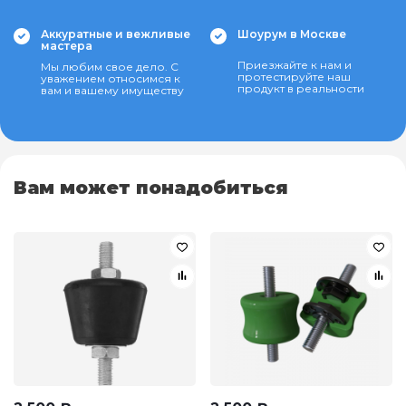
Аккуратные и вежливые
Шоурум в Москве
мастера
Приезжайте к нам и
Мы любим свое дело. С
протестируйте наш
уважением относимся к
продукт в реальности
вам и вашему имуществу
Вам может понадобиться