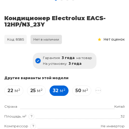
Кондиционер Electrolux EACS-
12HP/N3_23Y
Код: 8585
Нет в наличии
Нет оценок
Гарантия
3 года
на товар
На установку
3 года
Другие варианты этой модели
22
м²
25
м²
32
м²
50
м²
Страна
Китай
Площадь, м²
?
32
Компрессор
?
Не инвертор