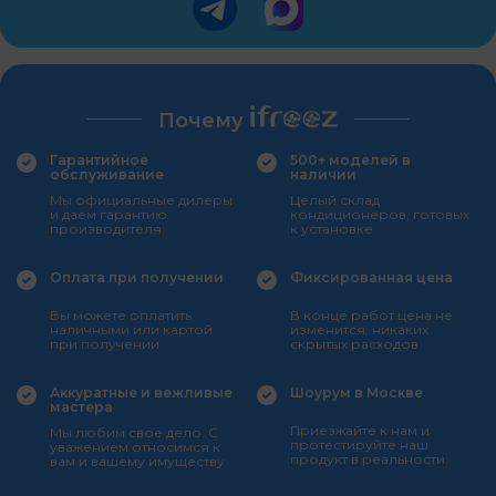
Почему
Гарантийное
500+ моделей в
обслуживание
наличии
Мы официальные дилеры
Целый склад
и даем гарантию
кондиционеров, готовых
производителя
к установке
Оплата при получении
Фиксированная цена
Вы можете оплатить
В конце работ цена не
наличными или картой
изменится, никаких
при получении
скрытых расходов
Аккуратные и вежливые
Шоурум в Москве
мастера
Приезжайте к нам и
Мы любим свое дело. С
протестируйте наш
уважением относимся к
продукт в реальности
вам и вашему имуществу