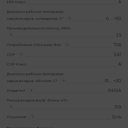
A
EER Класс
Диапазон рабочих температур
0 … +50
наруж.воздуха, охлаждение, С°
?
Производительность (тепло), КВт/ч
2.5
?
706
Потребление (Обогрев), Вт/ч
?
3,61
COP
?
A
COP Класс
Диапазон рабочих температур
-15 … +30
наруж.воздуха, обогрев, С°
?
R410A
Хладагент
?
Расход воздуха внутр. блока, м³/ч
319
?
Есть
Осушение
?