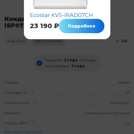
Ecostar KVS-IRAD07CH
Кондиционер Ecostar KVS-
ISP07HT.1
23 190 ₽
Подробнее
Код: 6244
Нет в наличии
5,0
Гарантия
2 года
на товар
На установку
3 года
Страна
Китай
Площадь, м²
?
23
Компрессор
?
Инвертор
Режимы
охлаждение и обогрев
Холод, КВт/ч
?
2.4
Все характеристики