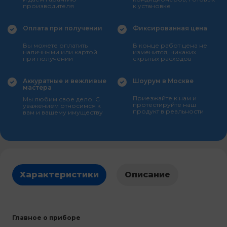
производителя
к установке
Оплата при получении
Фиксированная цена
Вы можете оплатить
В конце работ цена не
наличными или картой
изменится, никаких
при получении
скрытых расходов
Аккуратные и вежливые
Шоурум в Москве
мастера
Приезжайте к нам и
Мы любим свое дело. С
протестируйте наш
уважением относимся к
продукт в реальности
вам и вашему имуществу
Характеристики
Описание
Главное о приборе