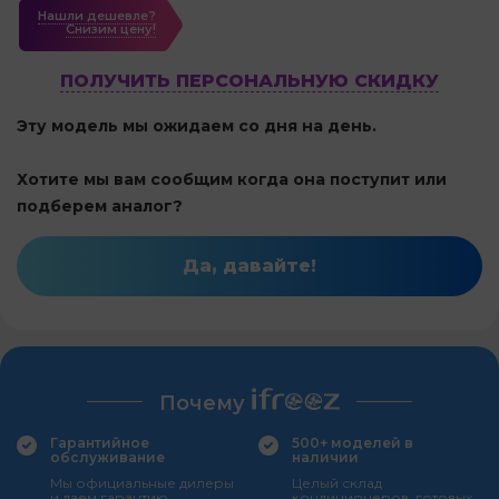
Нашли дешевле?
Cнизим цену!
ПОЛУЧИТЬ ПЕРСОНАЛЬНУЮ СКИДКУ
Эту модель мы ожидаем со дня на день.
Хотите мы вам сообщим когда она поступит или
подберем аналог?
Да, давайте!
Почему
Гарантийное
500+ моделей в
обслуживание
наличии
Мы официальные дилеры
Целый склад
и даем гарантию
кондиционеров, готовых