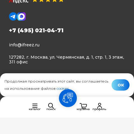
+7 (495) 021-04-71
info@ifreez.ru
127282, г. Москва, ул. Чермянская, д. 1, стр. 1, 3 этаж,
311 офис
Политика конфиденциальности
Продолжая просматривать этот сайт, вы соглашаетесь
Политика использования Cookies
ОК
на использование файлов
cookies
.
© Ifreez - продажа и установка климатической техники,
связь
2015–2026 г.
каталог
поиск
корзина
профиль