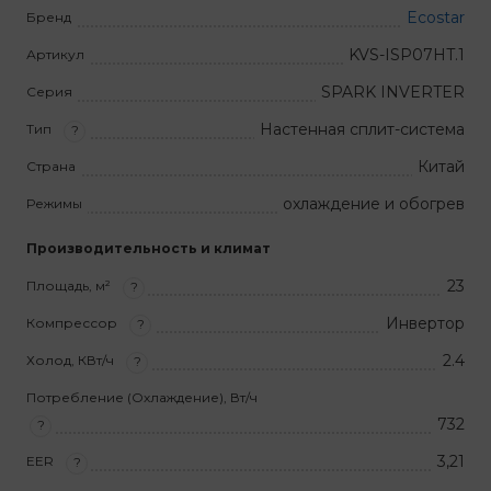
Ecostar
Бренд
KVS-ISP07HT.1
Артикул
SPARK INVERTER
Серия
Настенная сплит-система
Тип
?
Китай
Страна
охлаждение и обогрев
Режимы
Производительность и климат
23
Площадь, м²
?
Инвертор
Компрессор
?
2.4
Холод, КВт/ч
?
Потребление (Охлаждение), Вт/ч
732
?
3,21
EER
?