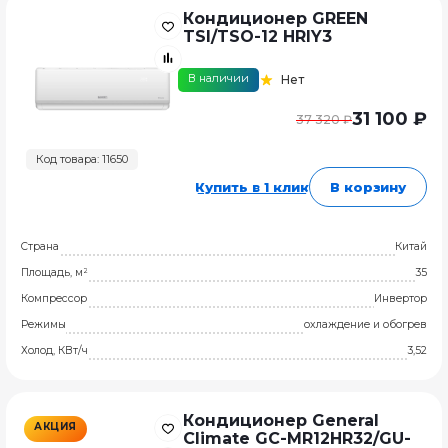
Кондиционер GREEN
TSI/TSO-12 HRIY3
В наличии
Нет
31 100 ₽
37 320 ₽
Код товара: 11650
Купить в 1 клик
В корзину
Страна
Китай
Площадь, м²
35
Компрессор
Инвертор
Режимы
охлаждение и обогрев
Холод, КВт/ч
3,52
Кондиционер General
АКЦИЯ
Climate GC-MR12HR32/GU-