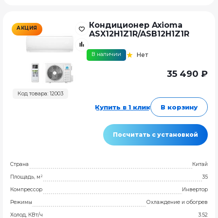
Кондиционер Axioma
АКЦИЯ
ASX12H1Z1R/ASB12H1Z1R
В наличии
Нет
35 490 ₽
Код товара: 12003
Купить в 1 клик
В корзину
Посчитать с установкой
Страна
Китай
Площадь, м²
35
Компрессор
Инвертор
Режимы
Охлаждение и обогрев
Холод, КВт/ч
3.52