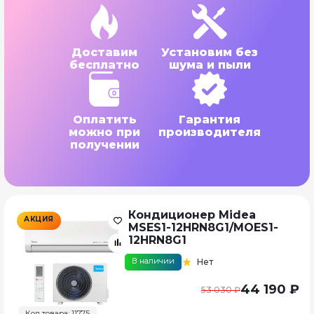
Доставим
Установим без
бесплатно
шума и пыли
Оплатить
Гарантия
можно при
производителя
получении
Кондиционер Midea
АКЦИЯ
MSES1-12HRN8G1/MOES1-
12HRN8G1
В наличии
Нет
44 190 ₽
53 030 ₽
Код товара: 11775