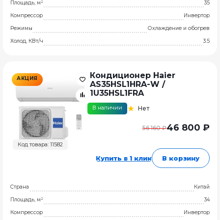
Площадь, м²
35
Компрессор
Инвертор
Режимы
Охлаждение и обогрев
Холод, КВт/ч
3.5
Кондиционер Haier
АКЦИЯ
AS35HSL1HRA-W /
1U35HSL1FRA
В наличии
Нет
46 800 ₽
56 160 ₽
Код товара: 11582
Купить в 1 клик
В корзину
Страна
Китай
Площадь, м²
34
Компрессор
Инвертор