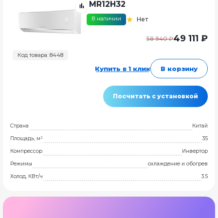
MR12H32
В наличии
Нет
49 111 ₽
58 940 ₽
Код товара: 8448
Купить в 1 клик
В корзину
Посчитать с установкой
Страна
Китай
Площадь, м²
35
Компрессор
Инвертор
Режимы
охлаждение и обогрев
Холод, КВт/ч
3.5