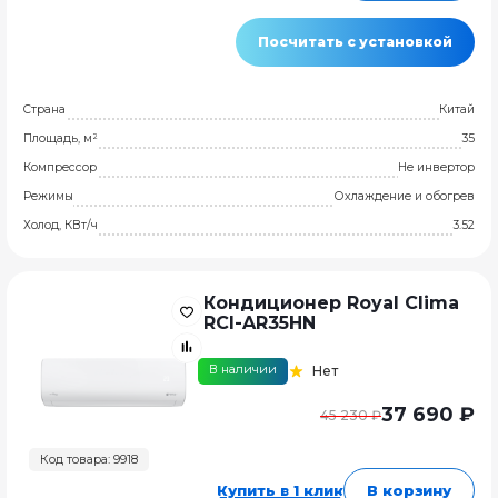
Посчитать с установкой
Страна
Китай
Площадь, м²
35
Компрессор
Не инвертор
Режимы
Охлаждение и обогрев
Холод, КВт/ч
3.52
Кондиционер Royal Clima
RCI-AR35HN
В наличии
Нет
37 690 ₽
45 230 ₽
Код товара: 9918
Купить в 1 клик
В корзину