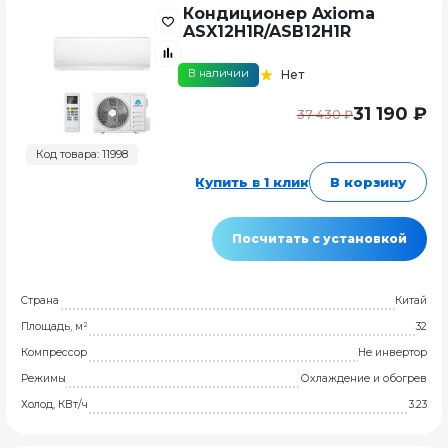
Кондиционер Axioma
ASX12H1R/ASB12H1R
В наличии
Нет
31 190 ₽
37 430 ₽
Код товара: 11998
Купить в 1 клик
В корзину
Посчитать с установкой
Страна
Китай
Площадь, м²
32
Компрессор
Не инвертор
Режимы
Охлаждение и обогрев
Холод, КВт/ч
3.23