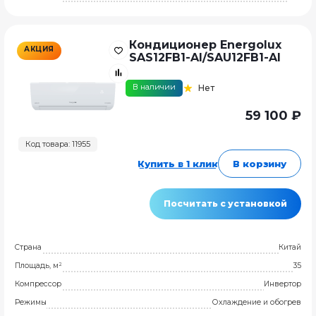
Кондиционер Energolux
АКЦИЯ
SAS12FB1-AI/SAU12FB1-AI
В наличии
Нет
59 100 ₽
Код товара: 11955
Купить в 1 клик
В корзину
Посчитать с установкой
Страна
Китай
Площадь, м²
35
Компрессор
Инвертор
Режимы
Охлаждение и обогрев