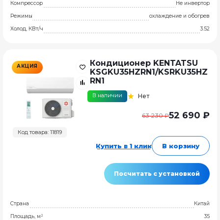
Компрессор
Не инвертор
Режимы
охлаждение и обогрев
Холод, КВт/ч
3.52
Кондиционер KENTATSU
АКЦИЯ
KSGKU35HZRN1/KSRKU35HZ
RN1
В наличии
Нет
52 690 ₽
63 230 ₽
Код товара: 11819
Купить в 1 клик
В корзину
Посчитать с установкой
Страна
Китай
Площадь, м²
35