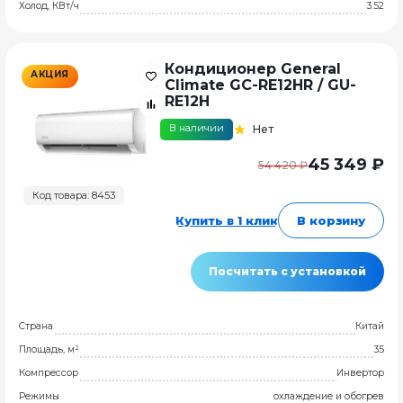
Холод, КВт/ч
3.52
Кондиционер General
АКЦИЯ
Climate GC-RE12HR / GU-
RE12H
В наличии
Нет
45 349 ₽
54 420 ₽
Код товара: 8453
Купить в 1 клик
В корзину
Посчитать с установкой
Страна
Китай
Площадь, м²
35
Компрессор
Инвертор
Режимы
охлаждение и обогрев