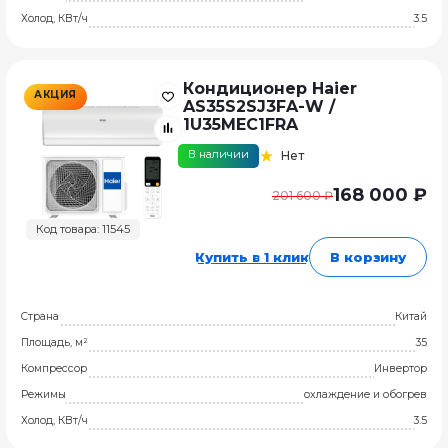
Холод, КВт/ч
3.5
Кондиционер Haier
АКЦИЯ
AS35S2SJ3FA-W /
1U35MEC1FRA
В наличии
Нет
168 000 ₽
201 600 ₽
Код товара: 11545
Купить в 1 клик
В корзину
Страна
Китай
Площадь, м²
35
Компрессор
Инвертор
Режимы
охлаждение и обогрев
Холод, КВт/ч
3.5