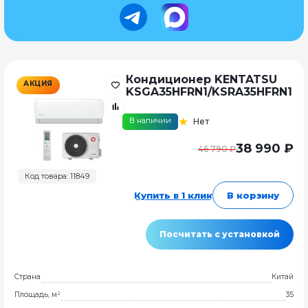
Кондиционер KENTATSU
АКЦИЯ
KSGA35HFRN1/KSRA35HFRN1
В наличии
Нет
38 990 ₽
46 790 ₽
Код товара: 11849
Купить в 1 клик
В корзину
Посчитать с установкой
Страна
Китай
Площадь, м²
35