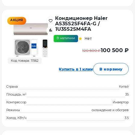
Кондиционер Haier
АКЦИЯ
AS35S2SF4FA-G /
1U35S2SM4FA
В наличии
Нет
100 500 ₽
120 600 ₽
Код товара: 11562
Купить в 1 клик
В корзину
Страна
Китай
Площадь, м²
35
Компрессор
Инвертор
Режимы
охлаждение и обогрев
Холод, КВт/ч
3.5