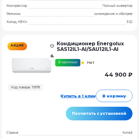
Компрессор
Полный инвертор
Режимы
охлаждение и обогрев
Холод, КВт/ч
3.52
Кондиционер Energolux
АКЦИЯ
SAS12IL1-AI/SAU12IL1-AI
В наличии
Нет
44 900 ₽
Код товара: 11978
Купить в 1 клик
В корзину
Посчитать с установкой
Страна
Китай