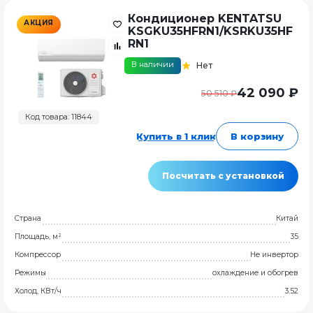
Кондиционер KENTATSU
АКЦИЯ
KSGKU35HFRN1/KSRKU35HF
RN1
В наличии
Нет
42 090 ₽
50 510 ₽
Код товара: 11844
Купить в 1 клик
В корзину
Посчитать с установкой
Страна
Китай
Площадь, м²
35
Компрессор
Не инвертор
Режимы
охлаждение и обогрев
Холод, КВт/ч
3.52