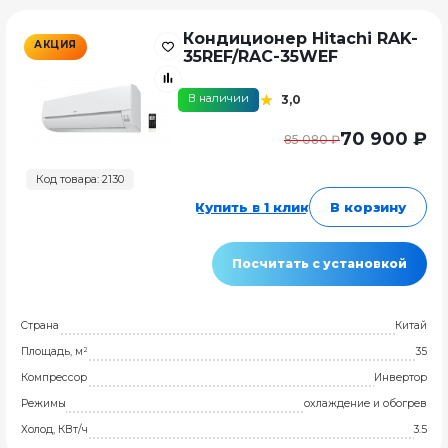
Кондиционер Hitachi RAK-
АКЦИЯ
35REF/RAC-35WEF
В наличии
3,0
70 900 ₽
85 080 ₽
Код товара: 2130
Купить в 1 клик
В корзину
Посчитать с установкой
Страна
Китай
Площадь, м²
35
Компрессор
Инвертор
Режимы
охлаждение и обогрев
Холод, КВт/ч
3.5