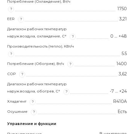
Потребление (Охлаждение), Вт/ч
1750
?
3,21
EER
?
Диапазон рабочих температур
0 … +48
наруж.воздуха, охлаждение, С°
?
Производительность (тепло), КВт/ч
5.5
?
1400
Потребление (Обогрев), Вт/ч
?
3,62
COP
?
Диапазон рабочих температур
-7 … +24
наруж.воздуха, обогрев, С°
?
R410A
Хладагент
?
Есть
Осушение
?
Управление и функции
Пульт управления