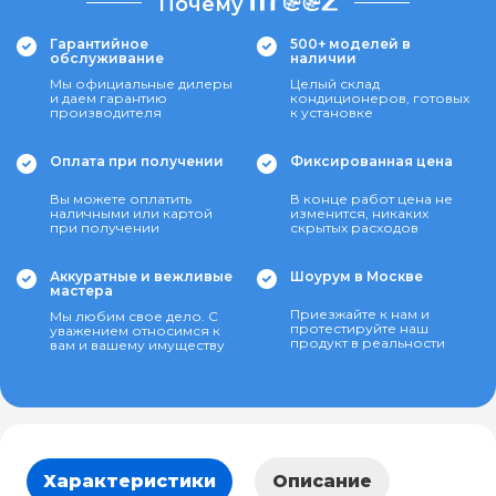
Почему
Гарантийное
500+ моделей в
обслуживание
наличии
Мы официальные дилеры
Целый склад
и даем гарантию
кондиционеров, готовых
производителя
к установке
Оплата при получении
Фиксированная цена
Вы можете оплатить
В конце работ цена не
наличными или картой
изменится, никаких
при получении
скрытых расходов
Аккуратные и вежливые
Шоурум в Москве
мастера
Приезжайте к нам и
Мы любим свое дело. С
протестируйте наш
уважением относимся к
продукт в реальности
вам и вашему имуществу
Характеристики
Описание