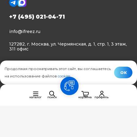
+7 (495) 021-04-71
info@ifreez.ru
127282, г. Москва, ул. Чермянская, д. 1, стр. 1, 3 этаж,
311 офис
Политика конфиденциальности
Продолжая просматривать этот сайт, вы соглашаетесь
Политика использования Cookies
ОК
на использование файлов
cookies
.
© Ifreez - продажа и установка климатической техники,
связь
2015–2026 г.
каталог
поиск
корзина
профиль