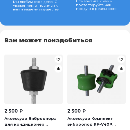
Приезжайте к нам и
Мы любим свое дело. С
протестируйте наш
уважением относимся к
продукт в реальности
вам и вашему имуществу
Вам может понадобиться
2 500
₽
2 500
₽
Аксессуар Виброопора
Аксессуар Комплект
для кондиционер...
виброопор RF-V40P...