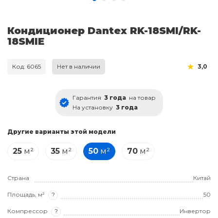
Кондиционер Dantex RK-18SMI/RK-
18SMIE
Код: 6065
Нет в наличии
3,0
Гарантия
3 года
на товар
На установку
3 года
Другие варианты этой модели
25
м²
35
м²
50
м²
70
м²
Страна
Китай
Площадь, м²
?
50
Компрессор
?
Инвертор