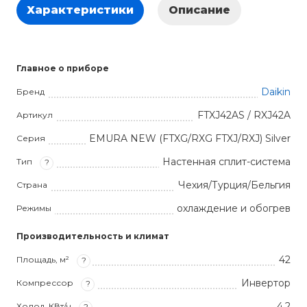
Характеристики
Описание
Главное о приборе
Daikin
Бренд
FTXJ42AS / RXJ42A
Артикул
EMURA NEW (FTXG/RXG FTXJ/RXJ) Silver
Серия
Настенная сплит-система
Тип
?
Чехия/Турция/Бельгия
Страна
охлаждение и обогрев
Режимы
Производительность и климат
42
Площадь, м²
?
Инвертор
Компрессор
?
4.2
Холод, КВт/ч
?