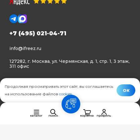
+7 (495) 021-04-71
info@ifreez.ru
127282, г. Москва, ул. Чермянская, д. 1, стр. 1, 3 этаж,
311 офис
Политика конфиденциальности
Продолжая просматривать этот сайт, вы соглашаетесь
Политика использования Cookies
ОК
на использование файлов
cookies
.
© Ifreez - продажа и установка климатической техники,
связь
2015–2026 г.
каталог
поиск
корзина
профиль