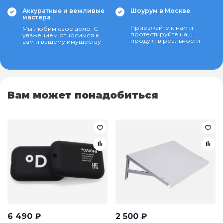
Аккуратные и вежливые
Шоурум в Москве
мастера
Приезжайте к нам и
Мы любим свое дело. С
протестируйте наш
уважением относимся к
продукт в реальности
вам и вашему имуществу
Вам может понадобиться
6 490
₽
2 500
₽