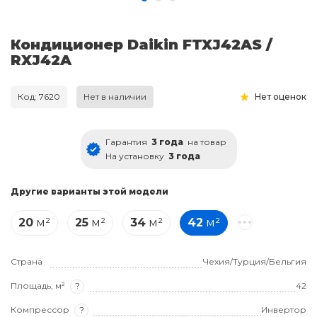
Кондиционер Daikin FTXJ42AS /
RXJ42A
Код: 7620
Нет в наличии
Нет оценок
Гарантия
3 года
на товар
На установку
3 года
Другие варианты этой модели
20
м²
25
м²
34
м²
42
м²
Страна
Чехия/Турция/Бельгия
Площадь, м²
?
42
Компрессор
?
Инвертор