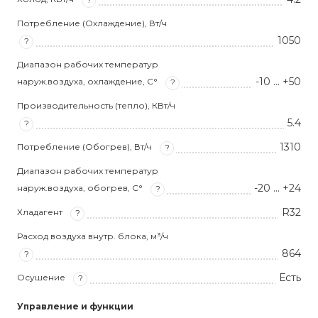
Потребление (Охлаждение), Вт/ч
1050
?
Диапазон рабочих температур
-10 … +50
наруж.воздуха, охлаждение, С°
?
Производительность (тепло), КВт/ч
5.4
?
1310
Потребление (Обогрев), Вт/ч
?
Диапазон рабочих температур
-20 … +24
наруж.воздуха, обогрев, С°
?
R32
Хладагент
?
Расход воздуха внутр. блока, м³/ч
864
?
Есть
Осушение
?
Управление и функции