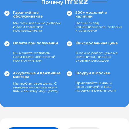
Почему
Гарантийное
500+ моделей в
обслуживание
наличии
Мы официальные дилеры
Целый склад
и даем гарантию
кондиционеров, готовых
производителя
к установке
Оплата при получении
Фиксированная цена
Вы можете оплатить
В конце работ цена не
наличными или картой
изменится, никаких
при получении
скрытых расходов
Аккуратные и вежливые
Шоурум в Москве
мастера
Приезжайте к нам и
Мы любим свое дело. С
протестируйте наш
уважением относимся к
продукт в реальности
вам и вашему имуществу