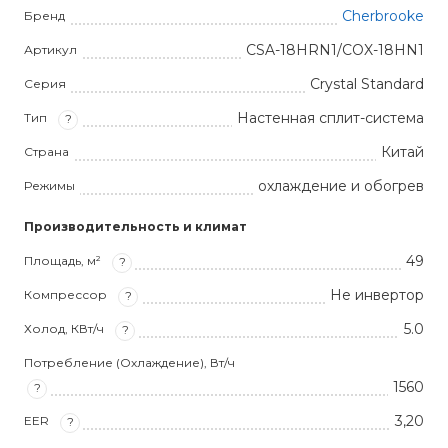
Cherbrooke
Бренд
CSA-18HRN1/COX-18HN1
Артикул
Crystal Standard
Серия
Настенная сплит-система
Тип
?
Китай
Страна
охлаждение и обогрев
Режимы
Производительность и климат
49
Площадь, м²
?
Не инвертор
Компрессор
?
5.0
Холод, КВт/ч
?
Потребление (Охлаждение), Вт/ч
1560
?
3,20
EER
?