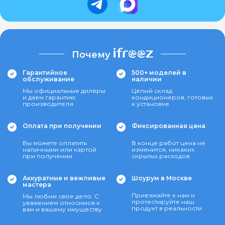
Почему
Гарантийное
500+ моделей в
обслуживание
наличии
Мы официальные дилеры
Целый склад
и даем гарантию
кондиционеров, готовых
производителя
к установке
Оплата при получении
Фиксированная цена
Вы можете оплатить
В конце работ цена не
наличными или картой
изменится, никаких
при получении
скрытых расходов
Аккуратные и вежливые
Шоурум в Москве
мастера
Приезжайте к нам и
Мы любим свое дело. С
протестируйте наш
уважением относимся к
продукт в реальности
вам и вашему имуществу