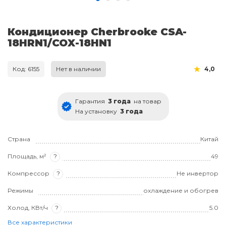
Кондиционер Cherbrooke CSA-
18HRN1/COX-18HN1
Код: 6155
Нет в наличии
4,0
Гарантия
3 года
на товар
На установку
3 года
Страна
Китай
Площадь, м²
?
49
Компрессор
?
Не инвертор
Режимы
охлаждение и обогрев
Холод, КВт/ч
?
5.0
Все характеристики