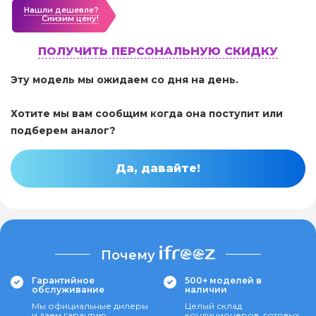
Нашли дешевле?
Cнизим цену!
ПОЛУЧИТЬ ПЕРСОНАЛЬНУЮ СКИДКУ
Эту модель мы ожидаем со дня на день.
Хотите мы вам сообщим когда она поступит или
подберем аналог?
Да, давайте!
Почему
Гарантийное
500+ моделей в
обслуживание
наличии
Мы официальные дилеры
Целый склад
и даем гарантию
кондиционеров, готовых