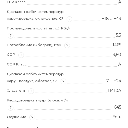
A
EER Класс
Диапазон рабочих температур
+18 … +43
наруж.воздуха, охлаждение, С°
?
Производительность (тепло), КВт/ч
5.3
?
1465
Потребление (Обогрев), Вт/ч
?
3,60
COP
?
A
COP Класс
Диапазон рабочих температур
-7 … +24
наруж.воздуха, обогрев, С°
?
R410A
Хладагент
?
Расход воздуха внутр. блока, м³/ч
645
?
Есть
Осушение
?