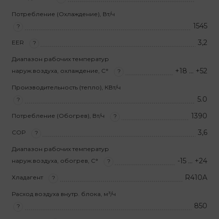
Потребление (Охлаждение), Вт/ч
1545
?
3,2
EER
?
Диапазон рабочих температур
+18 … +52
наруж.воздуха, охлаждение, С°
?
Производительность (тепло), КВт/ч
5.0
?
1390
Потребление (Обогрев), Вт/ч
?
3,6
COP
?
Диапазон рабочих температур
-15 … +24
наруж.воздуха, обогрев, С°
?
R410A
Хладагент
?
Расход воздуха внутр. блока, м³/ч
850
?