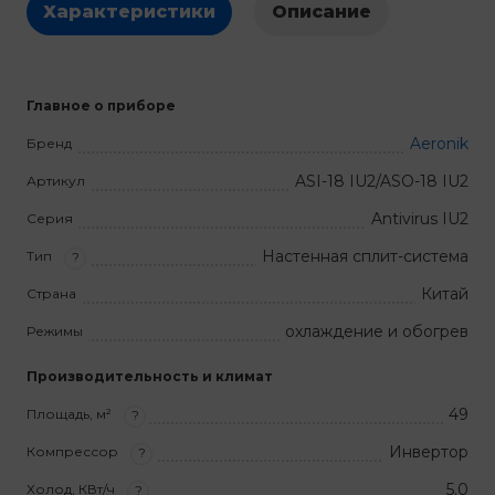
Характеристики
Описание
Главное о приборе
Aeronik
Бренд
ASI-18 IU2/ASO-18 IU2
Артикул
Antivirus IU2
Серия
Настенная сплит-система
Тип
?
Китай
Страна
охлаждение и обогрев
Режимы
Производительность и климат
49
Площадь, м²
?
Инвертор
Компрессор
?
5.0
Холод, КВт/ч
?