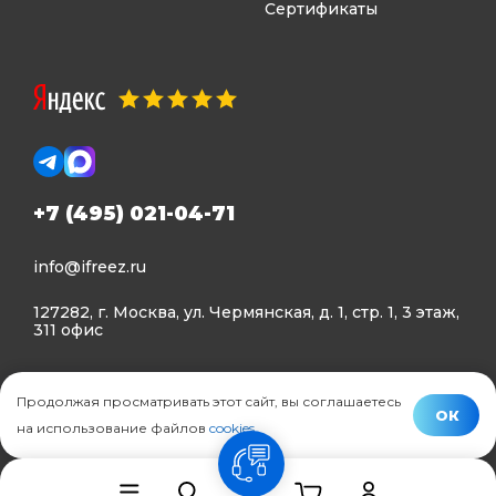
Сертификаты
+7 (495) 021-04-71
info@ifreez.ru
127282, г. Москва, ул. Чермянская, д. 1, стр. 1, 3 этаж,
311 офис
Политика конфиденциальности
Продолжая просматривать этот сайт, вы соглашаетесь
Политика использования Cookies
ОК
на использование файлов
cookies
.
© Ifreez - продажа и установка климатической техники,
связь
2015–2026 г.