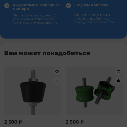
Аккуратные и вежливые
Шоурум в Москве
мастера
Приезжайте к нам и
Мы любим свое дело. С
протестируйте наш
уважением относимся к
продукт в реальности
вам и вашему имуществу
Вам может понадобиться
2 500
₽
2 500
₽