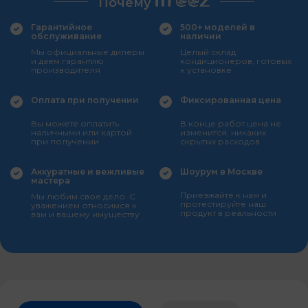
Почему
Гарантийное
500+ моделей в
обслуживание
наличии
Мы официальные дилеры
Целый склад
и даем гарантию
кондиционеров, готовых
производителя
к установке
Оплата при получении
Фиксированная цена
Вы можете оплатить
В конце работ цена не
наличными или картой
изменится, никаких
при получении
скрытых расходов
Аккуратные и вежливые
Шоурум в Москве
мастера
Приезжайте к нам и
Мы любим свое дело. С
протестируйте наш
уважением относимся к
продукт в реальности
вам и вашему имуществу