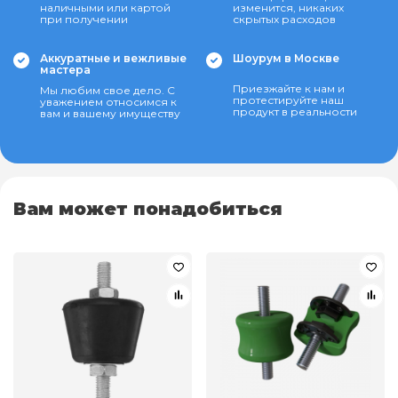
наличными или картой
изменится, никаких
при получении
скрытых расходов
Аккуратные и вежливые
Шоурум в Москве
мастера
Приезжайте к нам и
Мы любим свое дело. С
протестируйте наш
уважением относимся к
продукт в реальности
вам и вашему имуществу
Вам может понадобиться