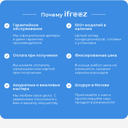
Почему
Гарантийное
500+ моделей в
обслуживание
наличии
Мы официальные дилеры
Целый склад
и даем гарантию
кондиционеров, готовых
производителя
к установке
Оплата при получении
Фиксированная цена
Вы можете оплатить
В конце работ цена не
наличными или картой
изменится, никаких
при получении
скрытых расходов
Аккуратные и вежливые
Шоурум в Москве
мастера
Приезжайте к нам и
Мы любим свое дело. С
протестируйте наш
уважением относимся к
продукт в реальности
вам и вашему имуществу