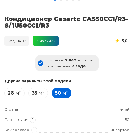
Кондиционер Casarte CAS50CC1/R3-
S/1U50CC1/R3
Код: 11407
В наличии
5,0
Гарантия
7 лет
на товар
На установку
3 года
Другие варианты этой модели
28
м²
35
м²
50
м²
Страна
Китай
Площадь, м²
?
50
Компрессор
?
Инвертор