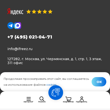
+7 (495) 021-04-71
info@ifreez.ru
127282, г. Москва, ул. Чермянская, д. 1, стр. 1, 3 этаж,
311 офис
Политика конфиденциальности
Продолжая просматривать этот сайт, вы соглашаетесь
Политика использования Cookies
ОК
на использование файлов
cookies
.
© Ifreez - продажа и установка климатической техники,
связь
2015–2026 г.
каталог
поиск
корзина
профиль