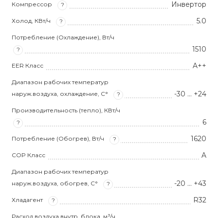
Инвертор
Компрессор
?
5.0
Холод, КВт/ч
?
Потребление (Охлаждение), Вт/ч
1510
?
A++
EER Класс
Диапазон рабочих температур
-30 … +24
наруж.воздуха, охлаждение, С°
?
Производительность (тепло), КВт/ч
6
?
1620
Потребление (Обогрев), Вт/ч
?
A
COP Класс
Диапазон рабочих температур
-20 … +43
наруж.воздуха, обогрев, С°
?
R32
Хладагент
?
Расход воздуха внутр. блока, м³/ч