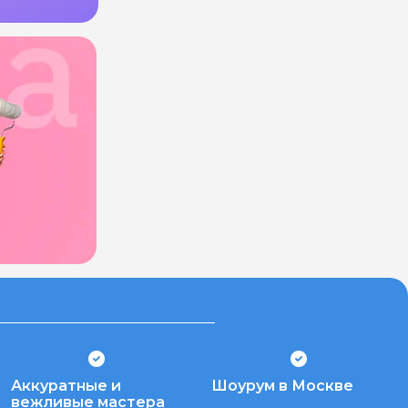
Аккуратные и
Шоурум в Москве
вежливые мастера