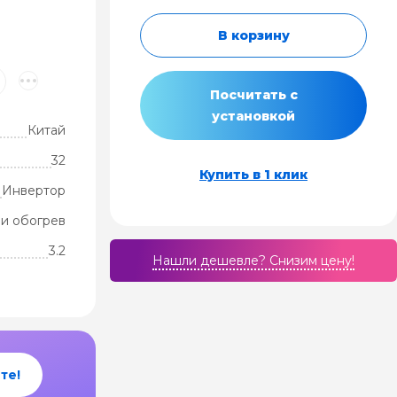
В корзину
Посчитать с
установкой
Китай
32
Купить в 1 клик
Инвертор
и обогрев
3.2
Нашли дешевле? Cнизим цену!
те!