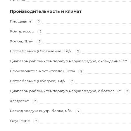
Производительность и климат
Площадь, м²
?
Компрессор
?
Холод, КВт/ч
?
Потребление (Охлаждение), Вт/ч
?
Диапазон рабочих температур наруж.воздуха, охлаждение, С°
Производительность (тепло), КВт/ч
?
Потребление (Обогрев), Вт/ч
?
Диапазон рабочих температур наруж.воздуха, обогрев, С°
?
Хладагент
?
Расход воздуха внутр. блока, м³/ч
?
Осушение
?