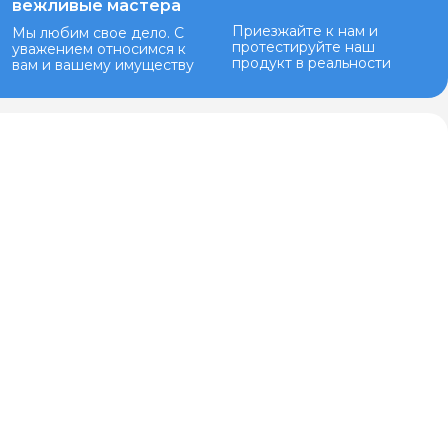
вежливые мастера
Приезжайте к нам и
Мы любим свое дело. С
протестируйте наш
уважением относимся к
продукт в реальности
вам и вашему имуществу