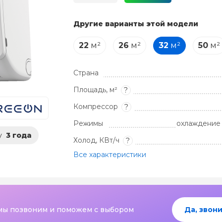
Другие варианты этой модели
22
м²
26
м²
32
м²
50
м²
Страна
Площадь, м²
?
Компрессор
?
Режимы
охлаждение 
у
3 года
Холод, КВт/ч
?
Все характеристики
мы позвоним и поможем с выбором
Да, звони