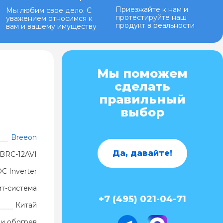
Приезжайте к нам и
Мы любим свое дело. С
протестируйте наш
уважением относимся к
продукт в реальности
вам и вашему имуществу
Мы поможем
сделать
правильный
выбор
Breeon
Да, давайте!
BRC-12AVI
DC Inverter
ит-система
+7 (495) 021-04-71
Китай
и обогрев