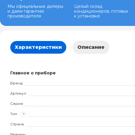
Мы официальные дилеры
Целый склад
и даем гарантию
кондиционеров, готовых
производителя
к установке
Характеристики
Описание
Главное о приборе
Бренд
Артикул
Серия
Тип
?
Страна
Режимы