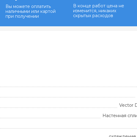
В конце работ цена не
Вы можете оплатить
изменится, никаких
наличными или картой
скрытых расходов
при получении
Vector 
Настенная спл
охлаждение 