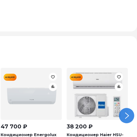
АКЦИЯ
АКЦИЯ
47 700
₽
38 200
₽
5
Кондиционер Energolux
Кондиционер Haier HSU-
К