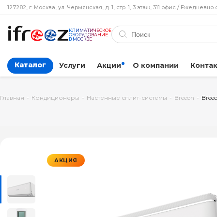
127282, г. Москва, ул. Чермянская, д. 1, стр. 1, 3 этаж, 311 офис / Ежедневно 
КЛИМАТИЧЕСКОЕ
ОБОРУДОВАНИЕ
В МОСКВЕ
Каталог
Услуги
Акции
О компании
Конта
Главная
-
Кондиционеры
-
Настенные сплит-системы
-
Breeon
-
Bree
АКЦИЯ