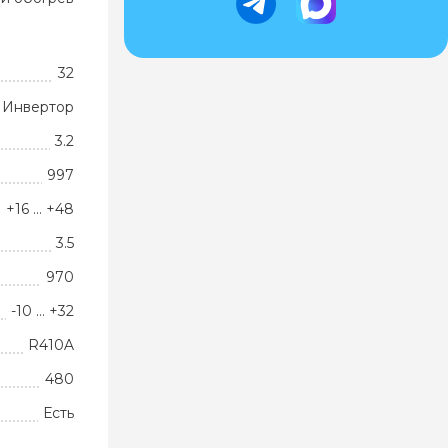
32
Инвертор
3.2
997
+16 … +48
3.5
970
-10 … +32
R410A
480
Есть