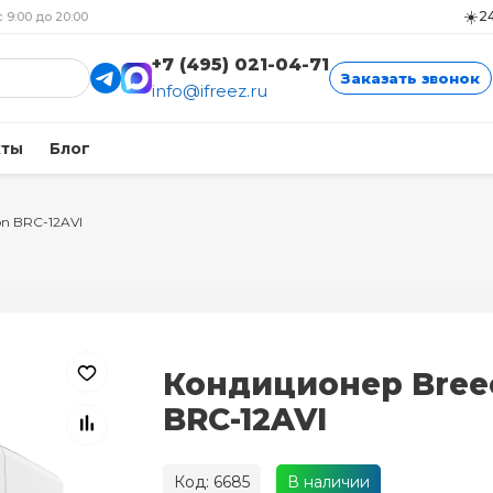
☀️
24
с 9:00 до 20:00
+7 (495) 021-04-71
Заказать звонок
info@ifreez.ru
кты
Блог
on BRC-12AVI
Кондиционер Bree
BRC-12AVI
Код: 6685
В наличии