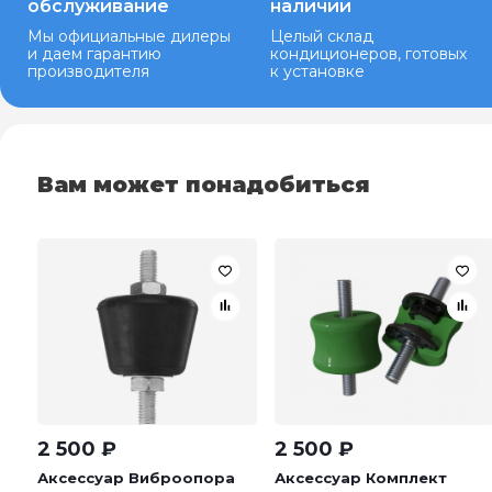
обслуживание
наличии
Мы официальные дилеры
Целый склад
и даем гарантию
кондиционеров, готовых
производителя
к установке
Вам может понадобиться
2 500
₽
2 500
₽
Аксессуар Виброопора
Аксессуар Комплект