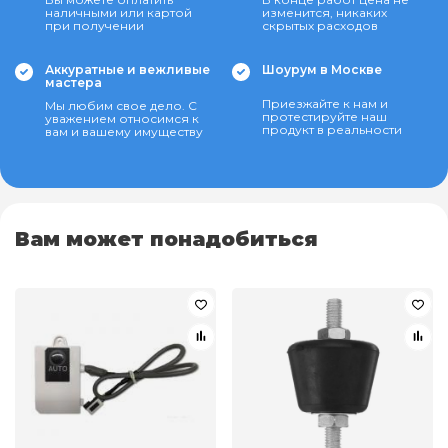
наличными или картой
изменится, никаких
при получении
скрытых расходов
Аккуратные и вежливые
Шоурум в Москве
мастера
Приезжайте к нам и
Мы любим свое дело. С
протестируйте наш
уважением относимся к
продукт в реальности
вам и вашему имуществу
Вам может понадобиться