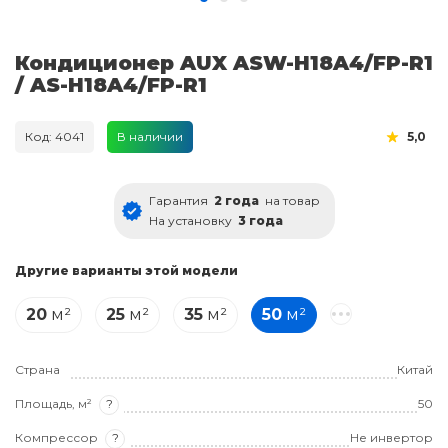
Кондиционер AUX ASW-H18A4/FP-R1
/ AS-H18A4/FP-R1
Код: 4041
В наличии
5,0
Гарантия
2 года
на товар
На установку
3 года
Другие варианты этой модели
20
м²
25
м²
35
м²
50
м²
Страна
Китай
Площадь, м²
?
50
Компрессор
?
Не инвертор