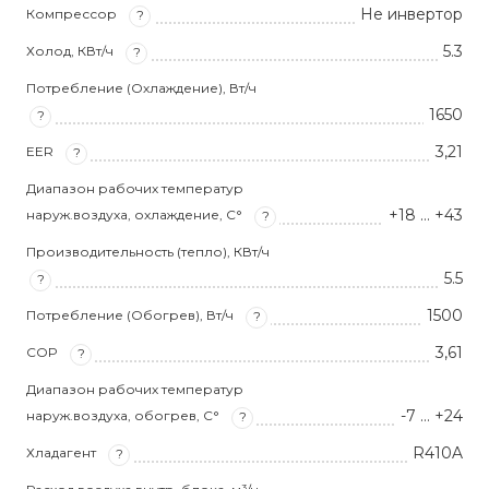
Не инвертор
Компрессор
?
5.3
Холод, КВт/ч
?
Потребление (Охлаждение), Вт/ч
1650
?
3,21
EER
?
Диапазон рабочих температур
+18 … +43
наруж.воздуха, охлаждение, С°
?
Производительность (тепло), КВт/ч
5.5
?
1500
Потребление (Обогрев), Вт/ч
?
3,61
COP
?
Диапазон рабочих температур
-7 … +24
наруж.воздуха, обогрев, С°
?
R410A
Хладагент
?