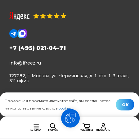
+7 (495) 021-04-71
info@ifreez.ru
127282, г. Москва, ул. Чермянская, д. 1, стр. 1, 3 этаж,
311 офис
Политика конфиденциальности
Продолжая просматривать этот сайт, вы соглашаетесь
Политика использования Cookies
ОК
на использование файлов
cookies
.
© Ifreez - продажа и установка климатической техники,
связь
2015–2026 г.
каталог
поиск
корзина
профиль