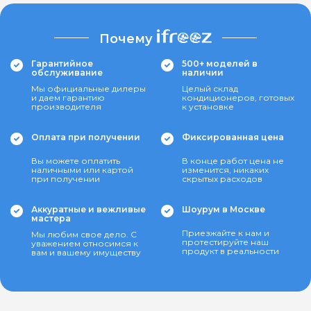
Почему
Гарантийное
500+ моделей в
обслуживание
наличии
Мы официальные дилеры
Целый склад
и даем гарантию
кондиционеров, готовых
производителя
к установке
Оплата при получении
Фиксированная цена
Вы можете оплатить
В конце работ цена не
наличными или картой
изменится, никаких
при получении
скрытых расходов
Аккуратные и вежливые
Шоурум в Москве
мастера
Приезжайте к нам и
Мы любим свое дело. С
протестируйте наш
уважением относимся к
продукт в реальности
вам и вашему имуществу