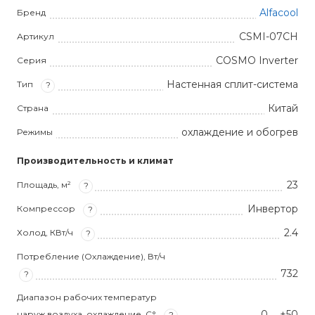
Alfacool
Бренд
CSMI-07CH
Артикул
COSMO Inverter
Серия
Настенная сплит-система
Тип
?
Китай
Страна
охлаждение и обогрев
Режимы
Производительность и климат
23
Площадь, м²
?
Инвертор
Компрессор
?
2.4
Холод, КВт/ч
?
Потребление (Охлаждение), Вт/ч
732
?
Диапазон рабочих температур
0 … +50
наруж.воздуха, охлаждение, С°
?