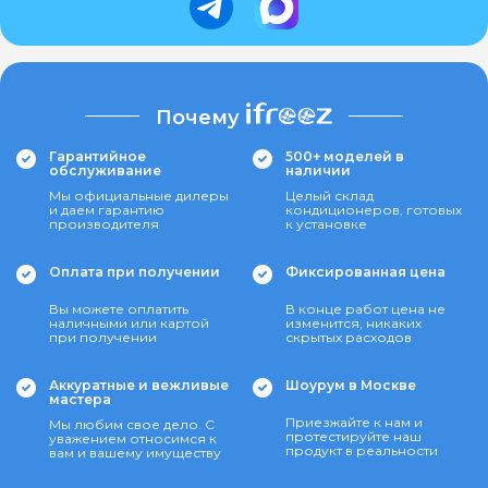
Почему
Гарантийное
500+ моделей в
обслуживание
наличии
Мы официальные дилеры
Целый склад
и даем гарантию
кондиционеров, готовых
производителя
к установке
Оплата при получении
Фиксированная цена
Вы можете оплатить
В конце работ цена не
наличными или картой
изменится, никаких
при получении
скрытых расходов
Аккуратные и вежливые
Шоурум в Москве
мастера
Приезжайте к нам и
Мы любим свое дело. С
протестируйте наш
уважением относимся к
продукт в реальности
вам и вашему имуществу