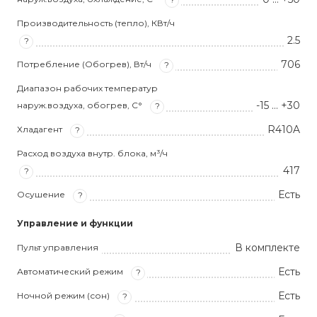
Производительность (тепло), КВт/ч
2.5
?
706
Потребление (Обогрев), Вт/ч
?
Диапазон рабочих температур
-15 … +30
наруж.воздуха, обогрев, С°
?
R410A
Хладагент
?
Расход воздуха внутр. блока, м³/ч
417
?
Есть
Осушение
?
Управление и функции
В комплекте
Пульт управления
Есть
Автоматический режим
?
Есть
Ночной режим (сон)
?