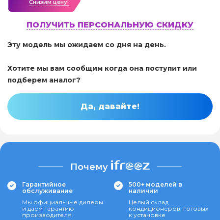
Cнизим цену!
ПОЛУЧИТЬ ПЕРСОНАЛЬНУЮ СКИДКУ
Эту модель мы ожидаем со дня на день.
Хотите мы вам сообщим когда она поступит или
подберем аналог?
Да, давайте!
Почему
Гарантийное
500+ моделей в
обслуживание
наличии
Мы официальные дилеры
Целый склад
и даем гарантию
кондиционеров, готовых
производителя
к установке