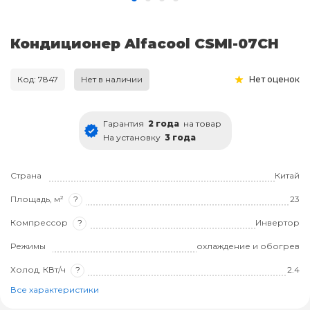
Кондиционер Alfacool CSMI-07CH
Код: 7847
Нет в наличии
Нет оценок
Гарантия
2 года
на товар
На установку
3 года
Страна
Китай
Площадь, м²
?
23
Компрессор
?
Инвертор
Режимы
охлаждение и обогрев
Холод, КВт/ч
?
2.4
Все характеристики