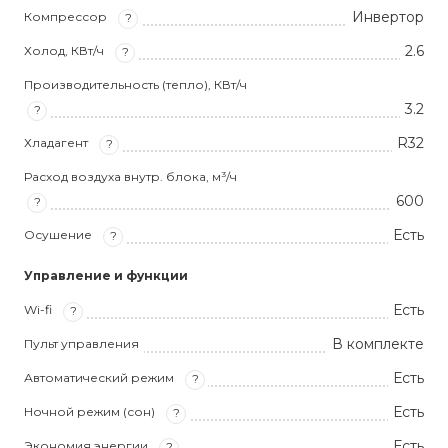
Инвертор
Компрессор
?
2.6
Холод, КВт/ч
?
Производительность (тепло), КВт/ч
3.2
?
R32
Хладагент
?
Расход воздуха внутр. блока, м³/ч
600
?
Есть
Осушение
?
Управление и функции
Есть
Wi-fi
?
В комплекте
Пульт управления
Есть
Автоматический режим
?
Есть
Ночной режим (сон)
?
Есть
Экономия энергии
?