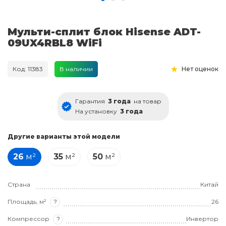
Мульти-сплит блок Hisense ADT-
09UX4RBL8 WiFi
Код: 11383
В наличии
Нет оценок
Гарантия
3 года
на товар
На установку
3 года
Другие варианты этой модели
26
м²
35
м²
50
м²
Страна
Китай
Площадь, м²
?
26
Компрессор
?
Инвертор