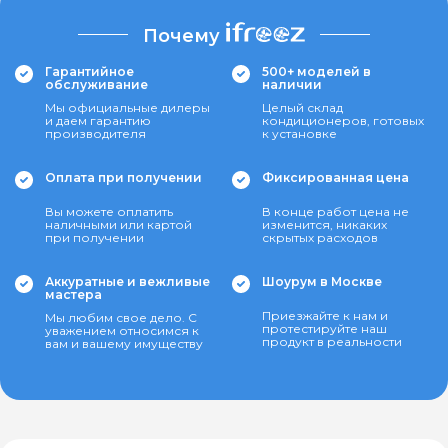
Почему
Гарантийное
500+ моделей в
обслуживание
наличии
Мы официальные дилеры
Целый склад
и даем гарантию
кондиционеров, готовых
производителя
к установке
Оплата при получении
Фиксированная цена
Вы можете оплатить
В конце работ цена не
наличными или картой
изменится, никаких
при получении
скрытых расходов
Аккуратные и вежливые
Шоурум в Москве
мастера
Приезжайте к нам и
Мы любим свое дело. С
протестируйте наш
уважением относимся к
продукт в реальности
вам и вашему имуществу