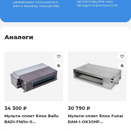
протестируйте наш
уважением относимся к
продукт в реальности
вам и вашему имуществу
Аналоги
34 300
₽
30 790
₽
Мульти-сплит блок Ballu
Мульти-сплит блок Funai
BADI-FM/in-0...
RAM-I-OK30HP...