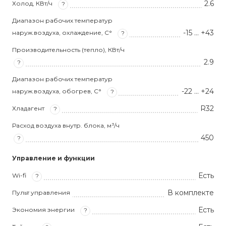
2.6
Холод, КВт/ч
?
Диапазон рабочих температур
-15 … +43
наруж.воздуха, охлаждение, С°
?
Производительность (тепло), КВт/ч
2.9
?
Диапазон рабочих температур
-22 … +24
наруж.воздуха, обогрев, С°
?
R32
Хладагент
?
Расход воздуха внутр. блока, м³/ч
450
?
Управление и функции
Есть
Wi-fi
?
В комплекте
Пульт управления
Есть
Экономия энергии
?