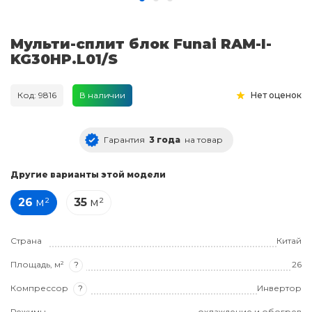
Мульти-сплит блок Funai RAM-I-
KG30HP.L01/S
Код: 9816
В наличии
Нет оценок
Гарантия
3 года
на товар
Другие варианты этой модели
26
м²
35
м²
Страна
Китай
Площадь, м²
?
26
Компрессор
?
Инвертор
Режимы
охлаждение и обогрев