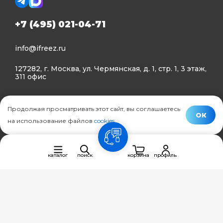
+7 (495) 021-04-71
info@ifreez.ru
127282, г. Москва, ул. Чермянская, д. 1, стр. 1, 3 этаж,
311 офис
Политика конфиденциальности
Продолжая просматривать этот сайт, вы соглашаетесь
Политика использования Cookies
ОК
на использование файлов
cookies
.
© Ifreez - продажа и установка климатической техники,
связь
2015–2026 г.
каталог
поиск
корзина
профиль