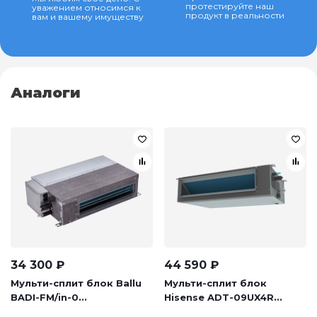
протестируйте наш
уважением относимся к
продукт в реальности
вам и вашему имуществу
Аналоги
34 300
₽
44 590
₽
Мульти-сплит блок Ballu
Мульти-сплит блок
BADI-FM/in-0...
Hisense ADT-09UX4R...