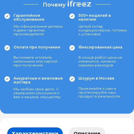
Почему
Гарантийное
500+ моделей в
обслуживание
наличии
Мы официальные дилеры
Целый склад
и даем гарантию
кондиционеров, готовых
производителя
к установке
Оплата при получении
Фиксированная цена
Вы можете оплатить
В конце работ цена не
наличными или картой
изменится, никаких
при получении
скрытых расходов
Аккуратные и вежливые
Шоурум в Москве
мастера
Приезжайте к нам и
Мы любим свое дело. С
протестируйте наш
уважением относимся к
продукт в реальности
вам и вашему имуществу
Характеристики
Описание