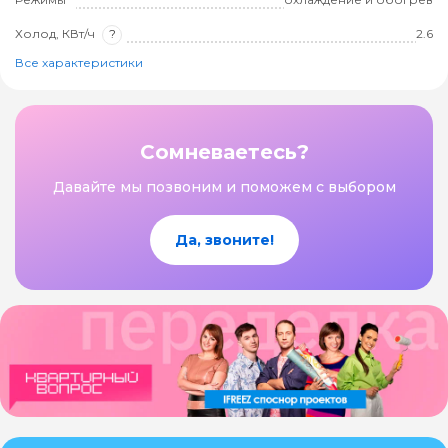
Холод, КВт/ч
?
2.6
Все характеристики
Сомневаетесь?
Давайте мы позвоним и поможем с выбором
Да, звоните!