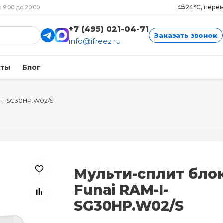
⛅
24°C, пере
с 9:00 до 20:00
+7 (495) 021-04-71
Заказать звонок
info@ifreez.ru
кты
Блог
-I-SG30HP.W02/S
Мульти-сплит бло
Funai RAM-I-
SG30HP.W02/S