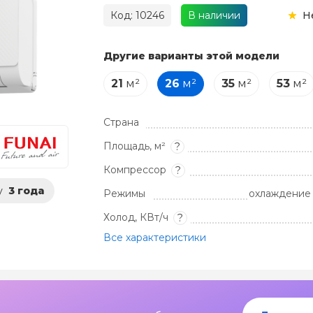
Код: 10246
В наличии
Н
Другие варианты этой модели
21
м²
26
м²
35
м²
53
м²
Страна
Площадь, м²
?
Компрессор
?
у
3 года
Режимы
охлаждение 
Холод, КВт/ч
?
Все характеристики