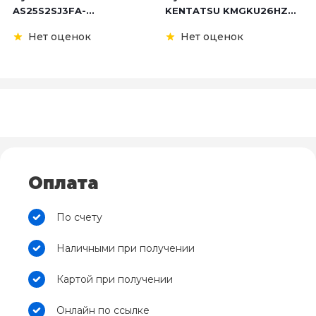
AS25S2SJ3FA-...
KENTATSU KMGKU26HZ...
Нет оценок
Нет оценок
Оплата
По счету
Наличными при получении
Картой при получении
Онлайн по ссылке