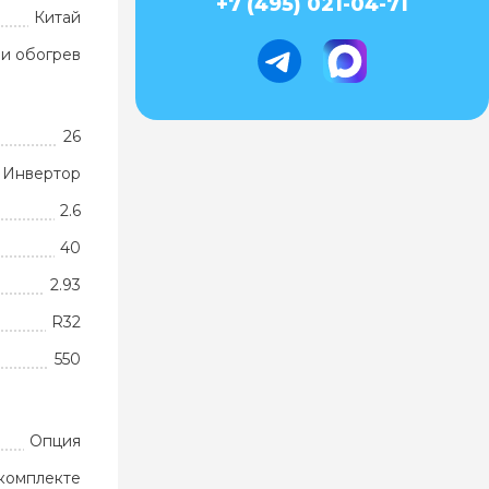
+7 (495) 021-04-71
Китай
и обогрев
26
Инвертор
2.6
40
2.93
R32
550
Опция
комплекте