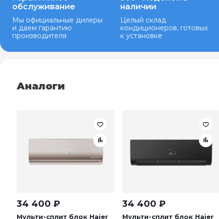
обслуживание
наличии
Мы официальные дилеры
Целый склад
и даем гарантию
кондиционеров, готовых
производителя
к установке
Аналоги
34 400
₽
34 400
₽
Мульти-сплит блок Haier
Мульти-сплит блок Haier