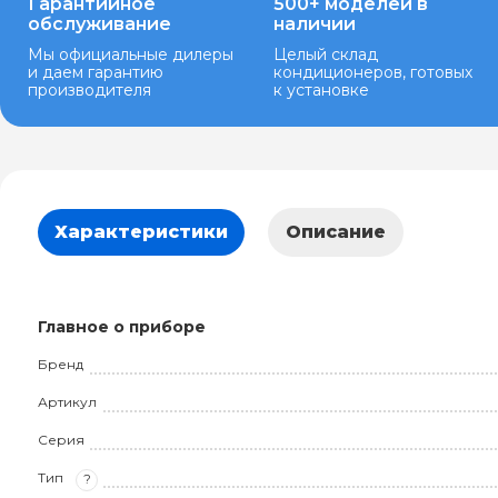
Гарантийное
500+ моделей в
обслуживание
наличии
Мы официальные дилеры
Целый склад
и даем гарантию
кондиционеров, готовых
производителя
к установке
Характеристики
Описание
Главное о приборе
Бренд
Артикул
Серия
Тип
?