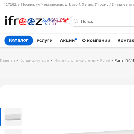
127282, г. Москва, ул. Чермянская, д. 1, стр. 1, 3 этаж, 311 офис / Ежедневно 
КЛИМАТИЧЕСКОЕ
ОБОРУДОВАНИЕ
В МОСКВЕ
Каталог
Услуги
Акции
О компании
Конта
Главная
-
Кондиционеры
-
Мульти сплит-системы
-
Funai
-
Funai RAM