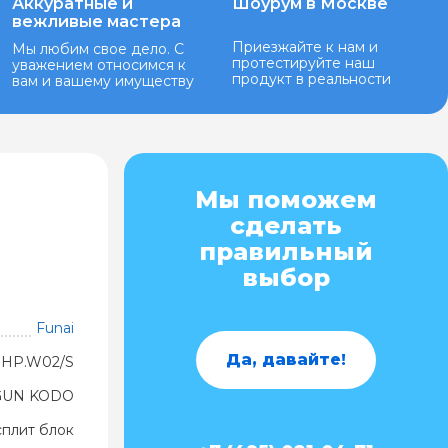
Аккуратные и
Шоурум в Москве
вежливые мастера
Приезжайте к нам и
Мы любим свое дело. С
протестируйте наш
уважением относимся к
продукт в реальности
вам и вашему имуществу
Мы поможем
сделать
правильный
выбор
Funai
Да, давайте!
0HP.W02/S
OGUN KODO
сплит блок