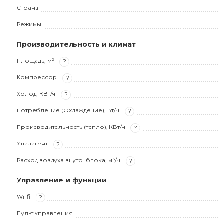
Страна
Режимы
Производительность и климат
Площадь, м²
?
Компрессор
?
Холод, КВт/ч
?
Потребление (Охлаждение), Вт/ч
?
Производительность (тепло), КВт/ч
?
Хладагент
?
Расход воздуха внутр. блока, м³/ч
?
Управление и функции
Wi-fi
?
Пульт управления