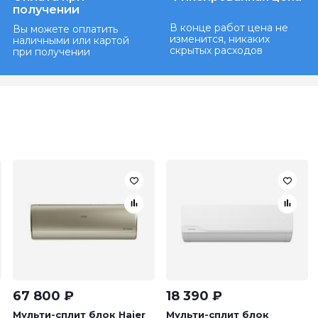
получении
В конце работ цена не
Вы можете оплатить
изменится, никаких
наличными или картой
скрытых расходов
при получении
67 800
₽
18 390
₽
Мульти-сплит блок Haier
Мульти-сплит блок