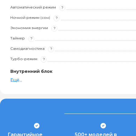
Автоматический режим
?
Ночной режим (сон)
?
Экономия энергии
?
Таймер
?
Самодиагностика
?
Турбо-режим
?
Внутренний блок
Ещё...
Гарантийное
500+ моделей в