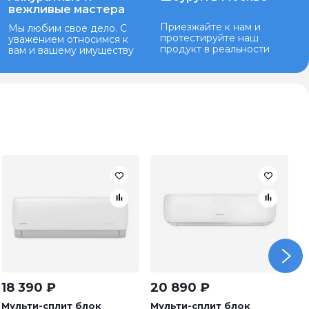
вежливые мастера
Приезжайте к нам и
Мы любим свое дело. С
протестируйте наш
уважением относимся к
продукт в реальности
вам и вашему имуществу
18 390
₽
20 890
₽
3
Мульти-сплит блок
Мульти-сплит блок
М