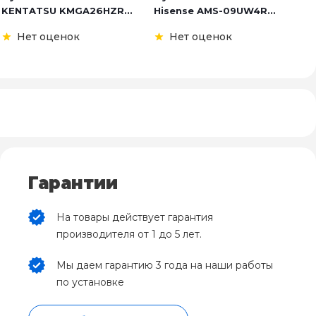
KENTATSU KMGA26HZR...
Hisense AMS-09UW4R...
K
Нет оценок
Нет оценок
Гарантии
На товары действует гарантия
производителя от 1 до 5 лет.
Мы даем гарантию 3 года на наши работы
по установке