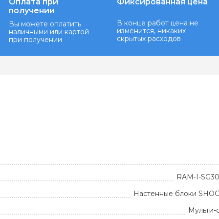
Оплата при
Фиксированная цена
получении
В конце работ цена не
Вы можете оплатить
изменится, никаких
наличными или картой
скрытых расходов
при получении
RAM-I-SG3
Настенные блоки SH
Мульти-