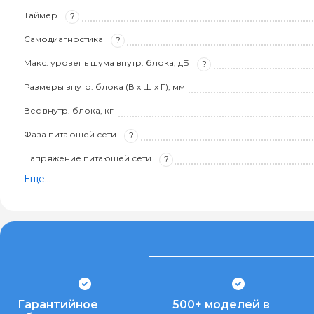
Таймер
?
Самодиагностика
?
Макс. уровень шума внутр. блока, дБ
?
Размеры внутр. блока (В х Ш х Г), мм
Вес внутр. блока, кг
Фаза питающей сети
?
Напряжение питающей сети
?
Ещё...
Гарантийное
500+ моделей в