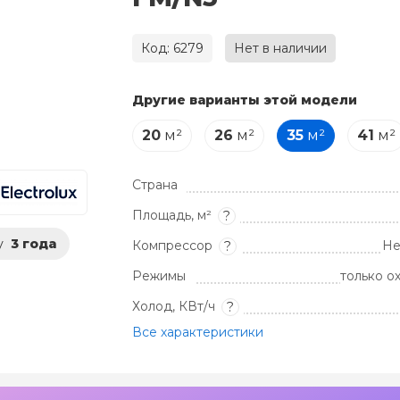
Код: 6279
Нет в наличии
Другие варианты этой модели
20
м²
26
м²
35
м²
41
м²
Страна
Площадь, м²
?
у
3 года
Компрессор
Не
?
Режимы
только о
Холод, КВт/ч
?
Все характеристики