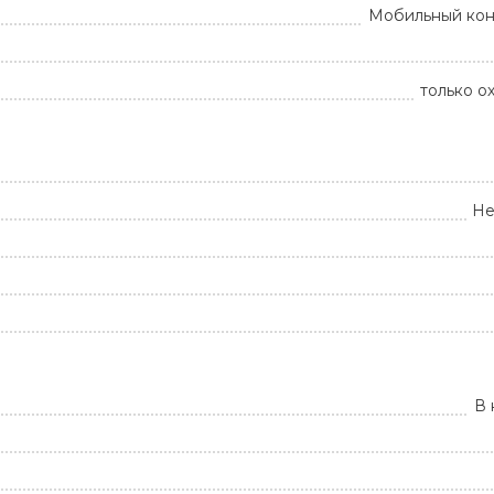
Мобильный ко
только о
Не
В 