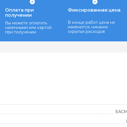
Оплата при
Фиксированная цена
получении
В конце работ цена не
Вы можете оплатить
изменится, никаких
наличными или картой
скрытых расходов
при получении
EACM