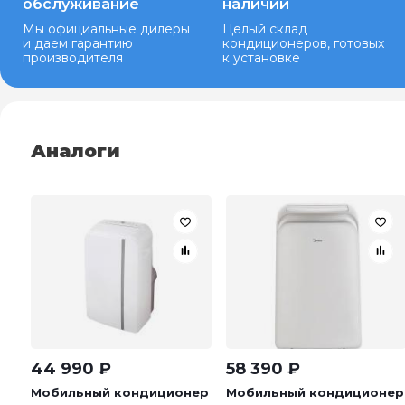
обслуживание
наличии
Мы официальные дилеры
Целый склад
и даем гарантию
кондиционеров, готовых
производителя
к установке
Аналоги
44 990
₽
58 390
₽
Мобильный кондиционер
Мобильный кондиционер