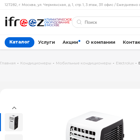
127282, г. Москва, ул. Чермянская, д. 1, стр. 1, 3 этаж, 311 офис / Ежедневно 
КЛИМАТИЧЕСКОЕ
ОБОРУДОВАНИЕ
В МОСКВЕ
Каталог
Услуги
Акции
О компании
Конта
Главная
-
Кондиционеры
-
Мобильные кондиционеры
-
Electrolux
-