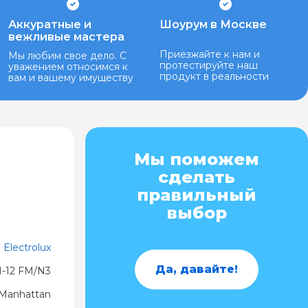
Аккуратные и
Шоурум в Москве
вежливые мастера
Приезжайте к нам и
Мы любим свое дело. С
протестируйте наш
уважением относимся к
продукт в реальности
вам и вашему имуществу
Мы поможем
сделать
правильный
выбор
Electrolux
Да, давайте!
-12 FM/N3
Manhattan