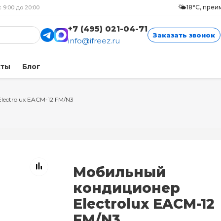
🌤️
18°C, пре
с 9:00 до 20:00
+7 (495) 021-04-71
Заказать звонок
info@ifreez.ru
кты
Блог
Electrolux EACM-12 FM/N3
Мобильный
кондиционер
Electrolux EACM-12
FM/N3