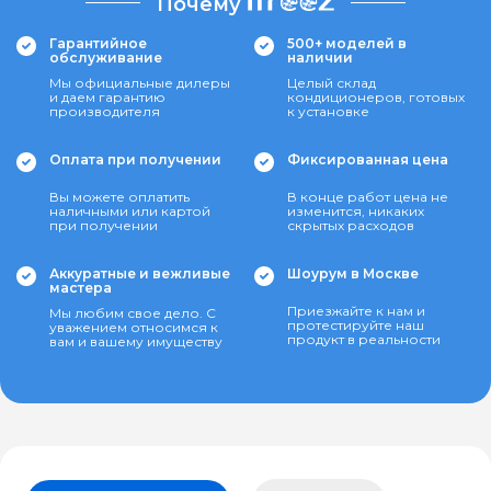
Почему
Гарантийное
500+ моделей в
обслуживание
наличии
Мы официальные дилеры
Целый склад
и даем гарантию
кондиционеров, готовых
производителя
к установке
Оплата при получении
Фиксированная цена
Вы можете оплатить
В конце работ цена не
наличными или картой
изменится, никаких
при получении
скрытых расходов
Аккуратные и вежливые
Шоурум в Москве
мастера
Приезжайте к нам и
Мы любим свое дело. С
протестируйте наш
уважением относимся к
продукт в реальности
вам и вашему имуществу