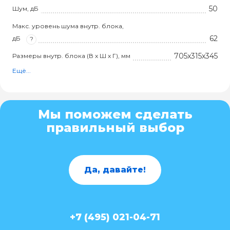
50
Шум, дБ
Макс. уровень шума внутр. блока,
62
дБ
?
705x315x345
Размеры внутр. блока (В х Ш х Г), мм
Ещё...
Мы поможем сделать
правильный выбор
Да, давайте!
+7 (495) 021-04-71