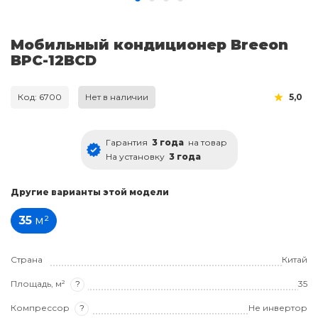
Мобильный кондиционер Breeon
BPC-12BCD
Код: 6700
Нет в наличии
5,0
Гарантия
3 года
на товар
На установку
3 года
Другие варианты этой модели
35
м²
Страна
Китай
Площадь, м²
?
35
Компрессор
?
Не инвертор