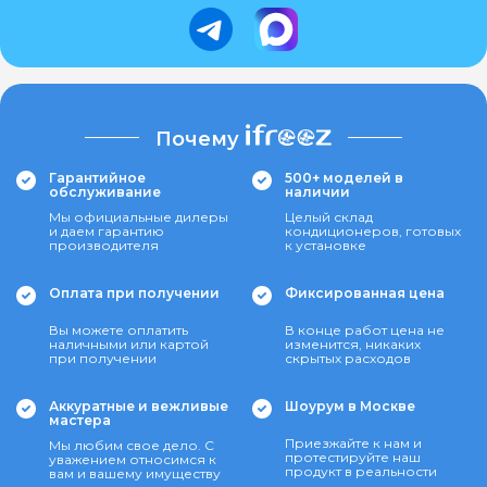
Почему
Гарантийное
500+ моделей в
обслуживание
наличии
Мы официальные дилеры
Целый склад
и даем гарантию
кондиционеров, готовых
производителя
к установке
Оплата при получении
Фиксированная цена
Вы можете оплатить
В конце работ цена не
наличными или картой
изменится, никаких
при получении
скрытых расходов
Аккуратные и вежливые
Шоурум в Москве
мастера
Приезжайте к нам и
Мы любим свое дело. С
протестируйте наш
уважением относимся к
продукт в реальности
вам и вашему имуществу