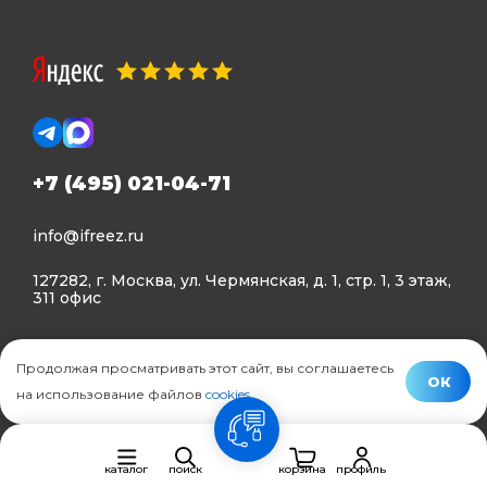
+7 (495) 021-04-71
info@ifreez.ru
127282, г. Москва, ул. Чермянская, д. 1, стр. 1, 3 этаж,
311 офис
Политика конфиденциальности
Продолжая просматривать этот сайт, вы соглашаетесь
Политика использования Cookies
ОК
на использование файлов
cookies
.
© Ifreez - продажа и установка климатической техники,
связь
2015–2026 г.
каталог
поиск
корзина
профиль