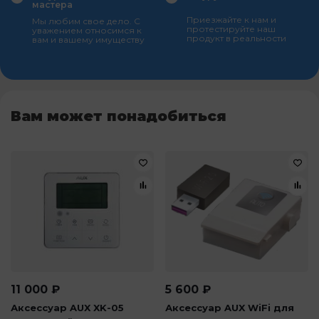
мастера
Приезжайте к нам и
Мы любим свое дело. С
протестируйте наш
уважением относимся к
продукт в реальности
вам и вашему имуществу
Вам может понадобиться
11 000
₽
5 600
₽
Аксессуар AUX XK-05
Аксессуар AUX WiFi для