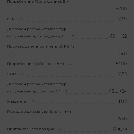
Потребление (Охлаждение), Вт/ч
5200
?
2,69
EER
?
Диапазон рабочих температур
-15 … +52
наруж.воздуха, охлаждение, С°
?
Производительность (тепло), КВт/ч
16.0
?
5400
Потребление (Обогрев), Вт/ч
?
2,96
COP
?
Диапазон рабочих температур
-15 … +24
наруж.воздуха, обогрев, С°
?
R32
Хладагент
?
Расход воздуха внутр. блока, м³/ч
1750
?
Опция
Приток свежего воздуха
?