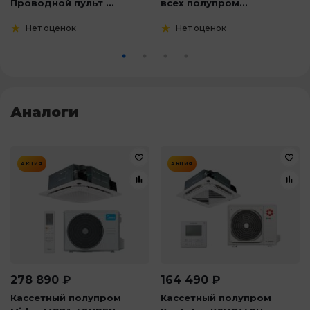
Проводной пульт ...
всех полупром...
Нет оценок
Нет оценок
Аналоги
АКЦИЯ
АКЦИЯ
278 890
₽
164 490
₽
Кассетный полупром
Кассетный полупром