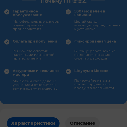
Почему
Гарантийное
500+ моделей в
обслуживание
наличии
Мы официальные дилеры
Целый склад
и даем гарантию
кондиционеров, готовых
производителя
к установке
Оплата при получении
Фиксированная цена
Вы можете оплатить
В конце работ цена не
наличными или картой
изменится, никаких
при получении
скрытых расходов
Аккуратные и вежливые
Шоурум в Москве
мастера
Приезжайте к нам и
Мы любим свое дело. С
протестируйте наш
уважением относимся к
продукт в реальности
вам и вашему имуществу
Характеристики
Описание