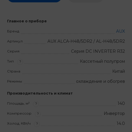
Главное о приборе
AUX
Бренд
AUX ALCA-H48/5DR2 / AL-H48/5DR2
Артикул
Серия DC INVERTER R32
Серия
Кассетный полупром
Тип
?
Китай
Страна
охлаждение и обогрев
Режимы
Производительность и климат
140
Площадь, м²
?
Инвертор
Компрессор
?
14.0
Холод, КВт/ч
?