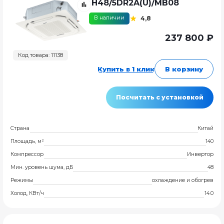
H48/5DR2A(U)/MB08
В наличии
4,8
237 800 ₽
Код товара: 11138
Купить в 1 клик
В корзину
Посчитать с установкой
Страна
Китай
Площадь, м²
140
Компрессор
Инвертор
Мин. уровень шума, дБ
48
Режимы
охлаждение и обогрев
Холод, КВт/ч
14.0