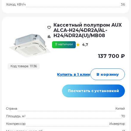
Холод, КВт/ч
3.6
Кассетный полупром AUX
ALCA-H24/4DR2A/AL-
H24/4DR2A(U)/MB08
В наличии
4,7
137 700 ₽
Код товара: 11136
Купить в 1 клик
В корзину
Посчитать с установкой
Страна
Китай
Площадь, м²
70
Компрессор
Инвертор