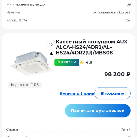
Мин. уровень шума, дБ
39
Режимы
охлаждение и обогрев
Холод, КВт/ч
3.52
Кассетный полупром AUX
ALCA-HS24/4DR2/AL-
HS24/4DR2(U)/MBS08
В наличии
4,8
98 200 ₽
Код товара: 11125
Купить в 1 клик
В корзину
Посчитать с установкой
Страна
Китай