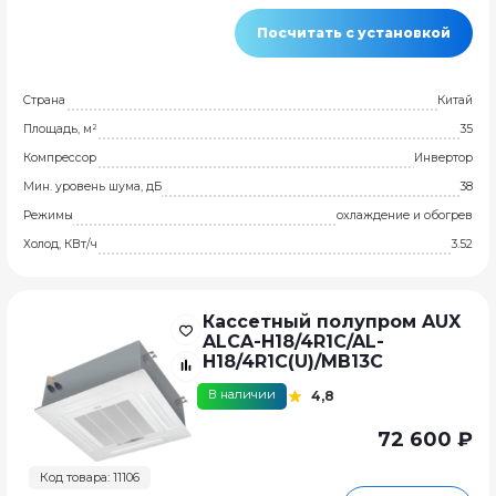
Посчитать с установкой
Страна
Китай
Площадь, м²
35
Компрессор
Инвертор
Мин. уровень шума, дБ
38
Режимы
охлаждение и обогрев
Холод, КВт/ч
3.52
Кассетный полупром AUX
ALCA-H18/4R1C/AL-
H18/4R1C(U)/MB13C
В наличии
4,8
72 600 ₽
Код товара: 11106