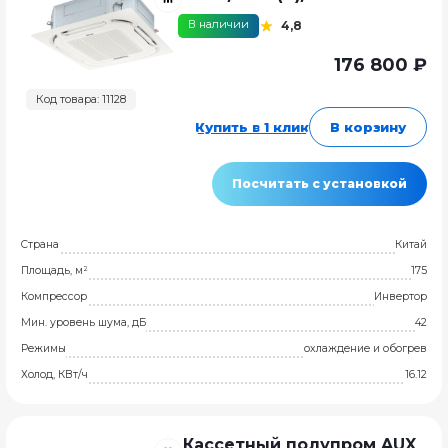
В наличии
4,8
176 800 ₽
Код товара: 11128
Купить в 1 клик
В корзину
Посчитать с установкой
Страна
Китай
Площадь, м²
175
Компрессор
Инвертор
Мин. уровень шума, дБ
42
Режимы
охлаждение и обогрев
Холод, КВт/ч
16.12
Кассетный полупром AUX