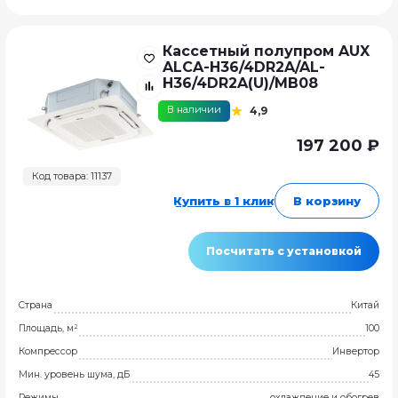
Кассетный полупром AUX
ALCA-H36/4DR2A/AL-
H36/4DR2A(U)/MB08
В наличии
4,9
197 200 ₽
Код товара: 11137
Купить в 1 клик
В корзину
Посчитать с установкой
Страна
Китай
Площадь, м²
100
Компрессор
Инвертор
Мин. уровень шума, дБ
45
Режимы
охлаждение и обогрев