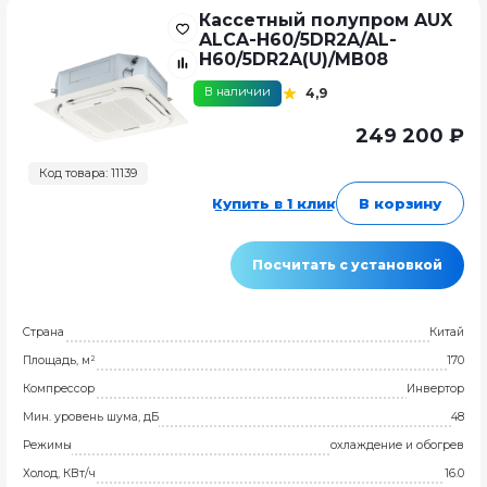
Кассетный полупром AUX
ALCA-H60/5DR2A/AL-
H60/5DR2A(U)/MB08
В наличии
4,9
249 200 ₽
Код товара: 11139
Купить в 1 клик
В корзину
Посчитать с установкой
Страна
Китай
Площадь, м²
170
Компрессор
Инвертор
Мин. уровень шума, дБ
48
Режимы
охлаждение и обогрев
Холод, КВт/ч
16.0