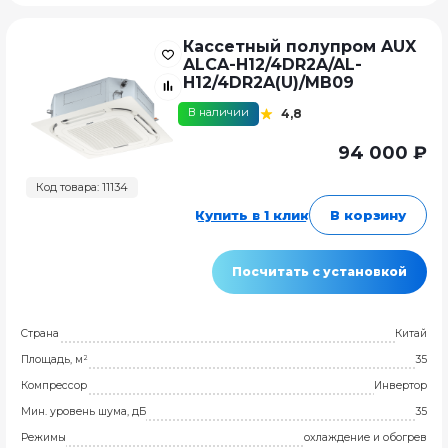
Кассетный полупром AUX
ALCA-H12/4DR2A/AL-
H12/4DR2A(U)/MB09
В наличии
4,8
94 000 ₽
Код товара: 11134
Купить в 1 клик
В корзину
Посчитать с установкой
Страна
Китай
Площадь, м²
35
Компрессор
Инвертор
Мин. уровень шума, дБ
35
Режимы
охлаждение и обогрев