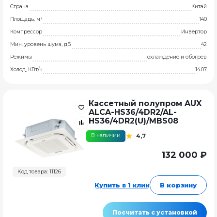
Страна
Китай
Площадь, м²
140
Компрессор
Инвертор
Мин. уровень шума, дБ
42
Режимы
охлаждение и обогрев
Холод, КВт/ч
14.07
Кассетный полупром AUX
ALCA-HS36/4DR2/AL-
HS36/4DR2(U)/MBS08
В наличии
4,7
132 000 ₽
Код товара: 11126
Купить в 1 клик
В корзину
Посчитать с установкой