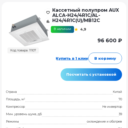
Кассетный полупром AUX
ALCA-H24/4R1C/AL-
H24/4R1C(U)/MB12C
В наличии
4,9
96 600 ₽
Код товара: 11107
Купить в 1 клик
В корзину
Посчитать с установкой
Страна
Китай
Площадь, м²
70
Компрессор
Не инвертор
Мин. уровень шума, дБ
39
Режимы
охлаждение и обогрев