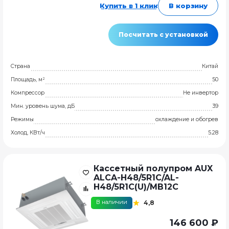
Купить в 1 клик
В корзину
Посчитать с установкой
Страна
Китай
Площадь, м²
50
Компрессор
Не инвертор
Мин. уровень шума, дБ
39
Режимы
охлаждение и обогрев
Холод, КВт/ч
5.28
Кассетный полупром AUX
ALCA-H48/5R1C/AL-
H48/5R1C(U)/MB12C
В наличии
4,8
146 600 ₽