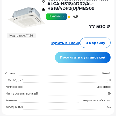
ALCA-HS18/4DR2/AL-
HS18/4DR2(U)/MBS09
В наличии
4,9
77 500 ₽
Код товара: 11124
Купить в 1 клик
В корзину
Посчитать с установкой
Страна
Китай
Площадь, м²
50
Компрессор
Инвертор
Мин. уровень шума, дБ
39
Режимы
охлаждение и обогрев
Холод, КВт/ч
5.3