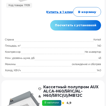
Код товара: 11109
Купить в 1 клик
В корзину
Посчитать с установкой
Страна
Китай
Площадь, м²
140
Компрессор
Не инвертор
Мин. уровень шума, дБ
43
Режимы
охлаждение и обогрев
Холод, КВт/ч
14.0
Кассетный полупром AUX
ALCA-H60/5R1C/AL-
H60/5R1C(U)/MB12C
В наличии
4,9