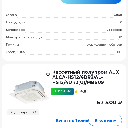
Страна
Китай
Площадь, м²
100
Компрессор
Инвертор
Мин. уровень шума, дБ
42
Режимы
охлаждение и обогрев
Холод, КВт/ч
10.5
Кассетный полупром AUX
ALCA-HS12/4DR2/AL-
HS12/4DR2(U)/MBS09
В наличии
4,8
67 400 ₽
Код товара: 11123
Купить в 1 клик
В корзину