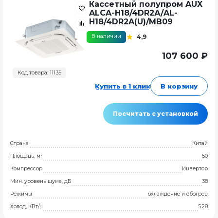
Кассетный полупром AUX
ALCA-H18/4DR2А/AL-
H18/4DR2A(U)/MB09
В наличии
4,9
107 600 ₽
Код товара: 11135
Купить в 1 клик
В корзину
Посчитать с установкой
Страна
Китай
Площадь, м²
50
Компрессор
Инвертор
Мин. уровень шума, дБ
38
Режимы
охлаждение и обогрев
Холод, КВт/ч
5.28