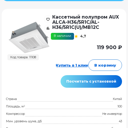
Кассетный полупром AUX
ALCA-H36/5R1C/AL-
H36/5R1C(U)/MB12C
В наличии
4,7
119 900 ₽
Код товара: 11108
Купить в 1 клик
В корзину
Посчитать с установкой
Страна
Китай
Площадь, м²
100
Компрессор
Не инвертор
Мин. уровень шума, дБ
43