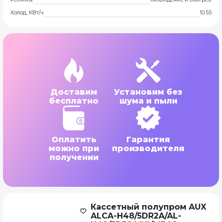
Холод, КВт/ч
10.55
Доставим
Установим без
бесплатно
шума и пыли
Оплатить
Гарантия
можно при
производителя
получении
Кассетный полупром AUX
ALCA-H48/5DR2A/AL-