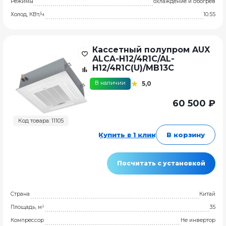
Режимы
охлаждение и обогрев
Холод, КВт/ч
10.55
Кассетный полупром AUX
ALCA-H12/4R1C/AL-
H12/4R1C(U)/MB13C
В наличии
5,0
60 500 ₽
Код товара: 11105
Купить в 1 клик
В корзину
Посчитать с установкой
Страна
Китай
Площадь, м²
35
Компрессор
Не инвертор