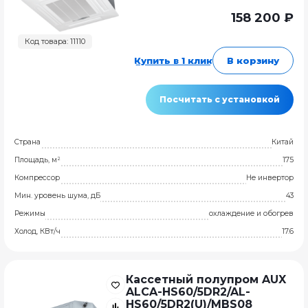
158 200 ₽
Код товара: 11110
Купить в 1 клик
В корзину
Посчитать с установкой
Страна
Китай
Площадь, м²
175
Компрессор
Не инвертор
Мин. уровень шума, дБ
43
Режимы
охлаждение и обогрев
Холод, КВт/ч
17.6
Кассетный полупром AUX
ALCA-HS60/5DR2/AL-
HS60/5DR2(U)/MBS08