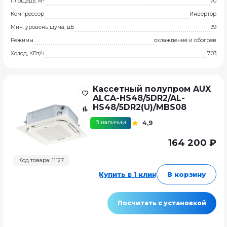
Площадь, м²
70
Компрессор
Инвертор
Мин. уровень шума, дБ
39
Режимы
охлаждение и обогрев
Холод, КВт/ч
7.03
Кассетный полупром AUX
ALCA-HS48/5DR2/AL-
HS48/5DR2(U)/MBS08
В наличии
4,9
164 200 ₽
Код товара: 11127
Купить в 1 клик
В корзину
Посчитать с установкой