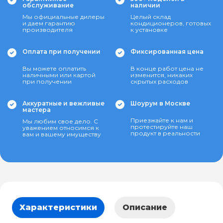
обслуживание
наличии
Мы официальные дилеры
Целый склад
и даем гарантию
кондиционеров, готовых
производителя
к установке
Оплата при получении
Фиксированная цена
Вы можете оплатить
В конце работ цена не
наличными или картой
изменится, никаких
при получении
скрытых расходов
Аккуратные и вежливые
Шоурум в Москве
мастера
Приезжайте к нам и
Мы любим свое дело. С
протестируйте наш
уважением относимся к
продукт в реальности
вам и вашему имуществу
Характеристики
Описание