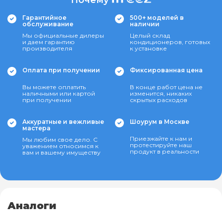
Почему
Гарантийное
500+ моделей в
обслуживание
наличии
Мы официальные дилеры
Целый склад
и даем гарантию
кондиционеров, готовых
производителя
к установке
Оплата при получении
Фиксированная цена
Вы можете оплатить
В конце работ цена не
наличными или картой
изменится, никаких
при получении
скрытых расходов
Аккуратные и вежливые
Шоурум в Москве
мастера
Приезжайте к нам и
Мы любим свое дело. С
протестируйте наш
уважением относимся к
продукт в реальности
вам и вашему имуществу
Аналоги