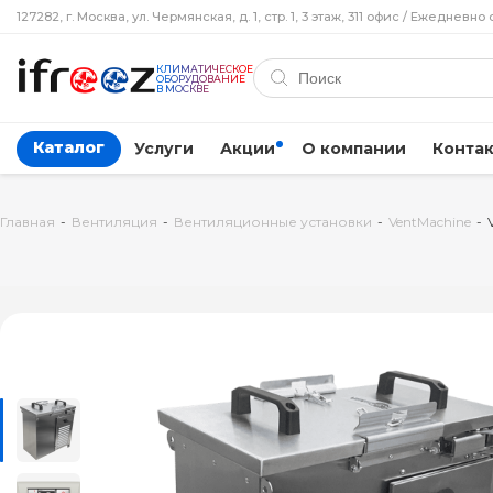
127282, г. Москва, ул. Чермянская, д. 1, стр. 1, 3 этаж, 311 офис / Ежедневно 
КЛИМАТИЧЕСКОЕ
ОБОРУДОВАНИЕ
В МОСКВЕ
Каталог
Услуги
Акции
О компании
Конта
Главная
-
Вентиляция
-
Вентиляционные установки
-
VentMachine
-