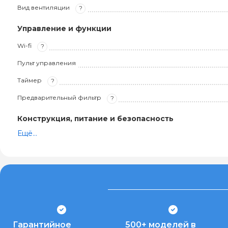
Вид вентиляции
?
Управление и функции
Wi-fi
?
Пульт управления
Таймер
?
Предварительный фильтр
?
Конструкция, питание и безопасность
Ещё...
Гарантийное
500+ моделей в