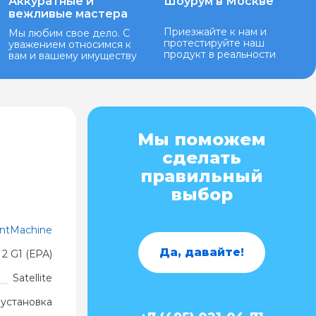
Аккуратные и
Шоурум в Москве
вежливые мастера
Приезжайте к нам и
Мы любим свое дело. С
протестируйте наш
уважением относимся к
продукт в реальности
вам и вашему имуществу
Мы поможем
сделать
правильный
выбор
ntMachine
Да, давайте!
e 2 G1 (ЕРА)
Satellite
установка