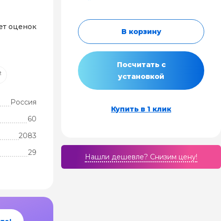
ет оценок
В корзину
Посчитать с
²
установкой
Россия
Купить в 1 клик
60
2083
29
Нашли дешевле? Cнизим цену!