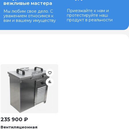
вежливые мастера
Приезжайте к нам и
Мы любим свое дело. С
протестируйте наш
уважением относимся к
продукт в реальности
вам и вашему имуществу
235 900
₽
Вентиляционная