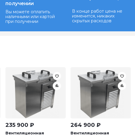
получении
В конце работ цена не
Вы можете оплатить
изменится, никаких
наличными или картой
скрытых расходов
при получении
235 900
₽
264 900
₽
Вентиляционная
Вентиляционная