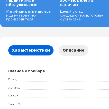
Гарантийное
500+ моделей в
обслуживание
наличии
Мы официальные дилеры
Целый склад
и даем гарантию
кондиционеров, готовых
производителя
к установке
Характеристики
Описание
Главное о приборе
Бренд
Артикул
Серия
Тип
?