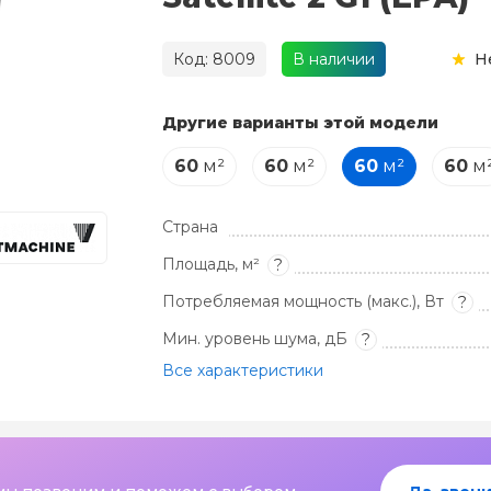
Код: 8009
В наличии
Н
Другие варианты этой модели
60
м²
60
м²
60
м²
60
м
Страна
Площадь, м²
?
Потребляемая мощность (макс.), Вт
?
Мин. уровень шума, дБ
?
Все характеристики