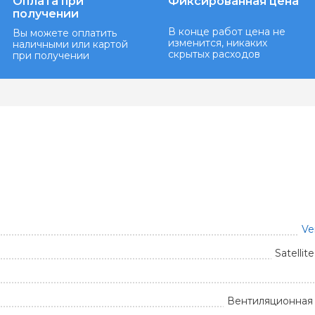
Оплата при
Фиксированная цена
получении
В конце работ цена не
Вы можете оплатить
изменится, никаких
наличными или картой
скрытых расходов
при получении
Ve
Satellit
Вентиляционная 