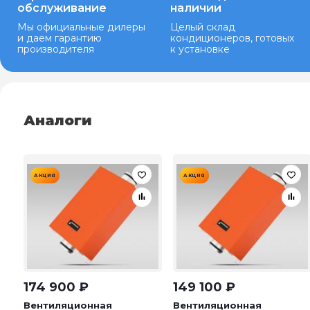
обслуживание
наличии
Мы официальные дилеры
Целый склад
и даем гарантию
кондиционеров, готовых
производителя
к установке
Аналоги
АКЦИЯ
АКЦИЯ
174 900
₽
149 100
₽
Вентиляционная
Вентиляционная