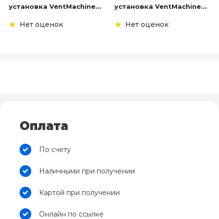
установка VentMachine...
установка VentMachine...
Нет оценок
Нет оценок
Оплата
По счету
Наличными при получении
Картой при получении
Онлайн по ссылке