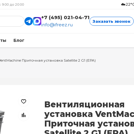
☁️
22°C
с 9:00 до 20:00
+7 (495) 021-04-71
Заказать звонок
info@ifreez.ru
кты
Блог
VentMachine Приточная установка Satellite 2 G1 (ЕРА)
Вентиляционная
установка VentMac
Приточная устано
Satellite 2 G1 (ЕРА)