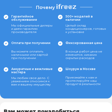
Почему
Гарантийное
500+ моделей в
обслуживание
наличии
Мы официальные дилеры
Целый склад
и даем гарантию
кондиционеров, готовых
производителя
к установке
Оплата при получении
Фиксированная цена
Вы можете оплатить
В конце работ цена не
наличными или картой
изменится, никаких
при получении
скрытых расходов
Аккуратные и вежливые
Шоурум в Москве
мастера
Приезжайте к нам и
Мы любим свое дело. С
протестируйте наш
уважением относимся к
продукт в реальности
вам и вашему имуществу
Вам может понадобиться