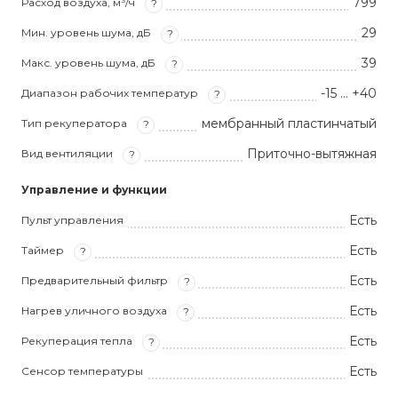
799
Расход воздуха, м³/ч
?
29
Мин. уровень шума, дБ
?
39
Макс. уровень шума, дБ
?
-15 … +40
Диапазон рабочих температур
?
мембранный пластинчатый
Тип рекуператора
?
Приточно-вытяжная
Вид вентиляции
?
Управление и функции
Есть
Пульт управления
Есть
Таймер
?
Есть
Предварительный фильтр
?
Есть
Нагрев уличного воздуха
?
Есть
Рекуперация тепла
?
Есть
Сенсор температуры