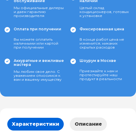
обслуживание
наличии
Мы официальные дилеры
Целый склад
и даем гарантию
кондиционеров, готовых
производителя
к установке
Оплата при получении
Фиксированная цена
Вы можете оплатить
В конце работ цена не
наличными или картой
изменится, никаких
при получении
скрытых расходов
Аккуратные и вежливые
Шоурум в Москве
мастера
Приезжайте к нам и
Мы любим свое дело. С
протестируйте наш
уважением относимся к
продукт в реальности
вам и вашему имуществу
Характеристики
Описание