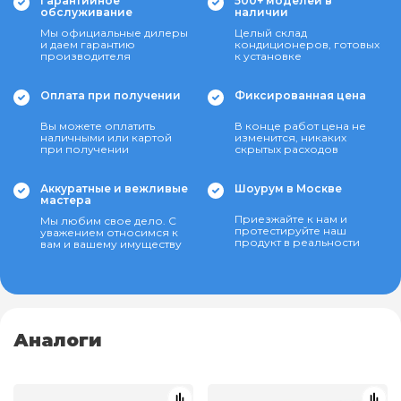
Гарантийное
500+ моделей в
обслуживание
наличии
Мы официальные дилеры
Целый склад
и даем гарантию
кондиционеров, готовых
производителя
к установке
Оплата при получении
Фиксированная цена
Вы можете оплатить
В конце работ цена не
наличными или картой
изменится, никаких
при получении
скрытых расходов
Аккуратные и вежливые
Шоурум в Москве
мастера
Приезжайте к нам и
Мы любим свое дело. С
протестируйте наш
уважением относимся к
продукт в реальности
вам и вашему имуществу
Аналоги