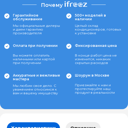
Почему
Гарантийное
500+ моделей в
обслуживание
наличии
Мы официальные дилеры
Целый склад
и даем гарантию
кондиционеров, готовых
производителя
к установке
Оплата при получении
Фиксированная цена
Вы можете оплатить
В конце работ цена не
наличными или картой
изменится, никаких
при получении
скрытых расходов
Аккуратные и вежливые
Шоурум в Москве
мастера
Приезжайте к нам и
Мы любим свое дело. С
протестируйте наш
уважением относимся к
продукт в реальности
вам и вашему имуществу