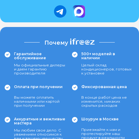
Почему
Гарантийное
500+ моделей в
обслуживание
наличии
Мы официальные дилеры
Целый склад
и даем гарантию
кондиционеров, готовых
производителя
к установке
Оплата при получении
Фиксированная цена
Вы можете оплатить
В конце работ цена не
наличными или картой
изменится, никаких
при получении
скрытых расходов
Аккуратные и вежливые
Шоурум в Москве
мастера
Приезжайте к нам и
Мы любим свое дело. С
протестируйте наш
уважением относимся к
продукт в реальности
вам и вашему имуществу