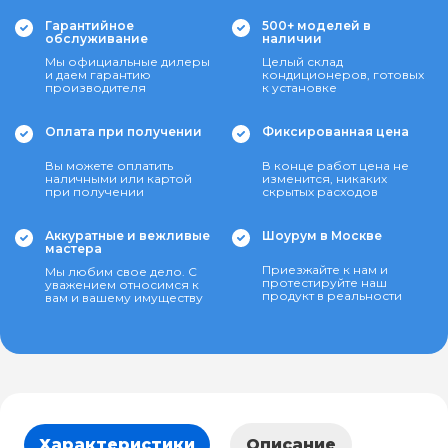
Гарантийное
500+ моделей в
обслуживание
наличии
Мы официальные дилеры
Целый склад
и даем гарантию
кондиционеров, готовых
производителя
к установке
Оплата при получении
Фиксированная цена
Вы можете оплатить
В конце работ цена не
наличными или картой
изменится, никаких
при получении
скрытых расходов
Аккуратные и вежливые
Шоурум в Москве
мастера
Приезжайте к нам и
Мы любим свое дело. С
протестируйте наш
уважением относимся к
продукт в реальности
вам и вашему имуществу
Характеристики
Описание