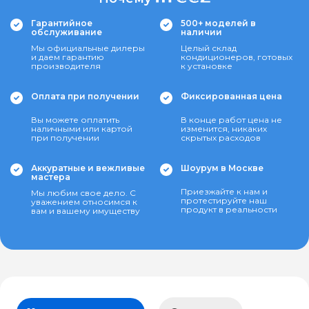
Гарантийное
500+ моделей в
обслуживание
наличии
Мы официальные дилеры
Целый склад
и даем гарантию
кондиционеров, готовых
производителя
к установке
Оплата при получении
Фиксированная цена
Вы можете оплатить
В конце работ цена не
наличными или картой
изменится, никаких
при получении
скрытых расходов
Аккуратные и вежливые
Шоурум в Москве
мастера
Приезжайте к нам и
Мы любим свое дело. С
протестируйте наш
уважением относимся к
продукт в реальности
вам и вашему имуществу