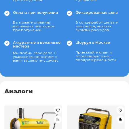
Оплата при получении
Фиксированная цена
Вы можете оплатить
В конце работ цена не
наличными или картой
изменится, никаких
при получении
скрытых расходов
Аккуратные и вежливые
Шоурум в Москве
мастера
Приезжайте к нам и
Мы любим свое дело. С
протестируйте наш
уважением относимся к
продукт в реальности
вам и вашему имуществу
Аналоги