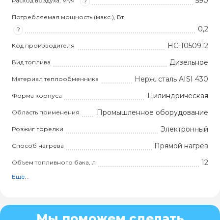
590
Расход воздуха, м³/ч
?
Потребляемая мощность (макс.), Вт
0,2
?
НС-1050912
Код производителя
Дизельное
Вид топлива
Нерж. сталь AISI 430
Материал теплообменника
Цилиндрическая
Форма корпуса
Промышленное оборудование
Область применения
Электронный
Розжиг горелки
Прямой нагрев
Способ нагрева
12
Объем топливного бака, л
Ещё...
Мы поможем сделать