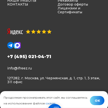
НАШИ РАБОТЫ
Реквизиты
КОНТАКТЫ
Договор оферты
Лицензии и
Сертификаты
+7 (495) 021-04-71
info@ifreez.ru
127282, г. Москва, ул. Чермянская, д. 1, стр. 1, 3 этаж,
311 офис
Политика конфиденциальности
Продолжая просматривать этот сайт, вы соглашаетесь
Политика использования Cookies
ОК
на использование файлов
cookies
.