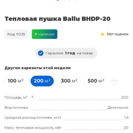
Тепловая пушка Ballu BHDP-20
Код: 9025
В наличии
Нет оценок
Гарантия
1 год
на товар
Другие варианты этой модели
100
м²
200
м²
300
м²
500
м²
Площадь, м²
?
200
Вид топлива
Дизельное
Средний расход топлива, кг/ч
1,6
Макс. тепловая мощность, кВт
20