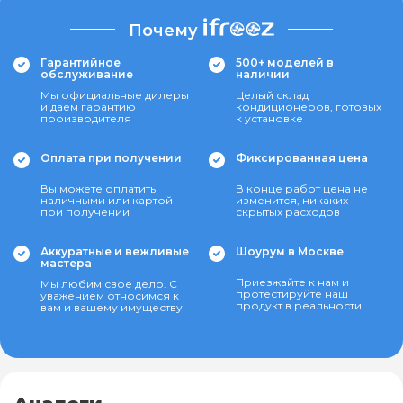
Почему
Гарантийное
500+ моделей в
обслуживание
наличии
Мы официальные дилеры
Целый склад
и даем гарантию
кондиционеров, готовых
производителя
к установке
Оплата при получении
Фиксированная цена
Вы можете оплатить
В конце работ цена не
наличными или картой
изменится, никаких
при получении
скрытых расходов
Аккуратные и вежливые
Шоурум в Москве
мастера
Приезжайте к нам и
Мы любим свое дело. С
протестируйте наш
уважением относимся к
продукт в реальности
вам и вашему имуществу