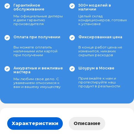
Гарантийное
500+ моделей в
обслуживание
наличии
Мы официальные дилеры
Целый склад
и даем гарантию
кондиционеров, готовых
производителя
к установке
Оплата при получении
Фиксированная цена
Вы можете оплатить
В конце работ цена не
наличными или картой
изменится, никаких
при получении
скрытых расходов
Аккуратные и вежливые
Шоурум в Москве
мастера
Приезжайте к нам и
Мы любим свое дело. С
протестируйте наш
уважением относимся к
продукт в реальности
вам и вашему имуществу
Характеристики
Описание