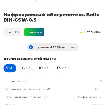
Инфракрасный обогреватель Ballu
BIH-GSW-0.5
Код: 9185
В наличии
Нет оценок
Гарантия
3 года
на товар
Другие варианты этой модели
5
м²
8
м²
10
м²
13
м²
Площадь, м²
?
5
Ступени мощности нагрева, кВт
0,50
Нагревательный элемент
?
Инфракрасный
Страна
Россия