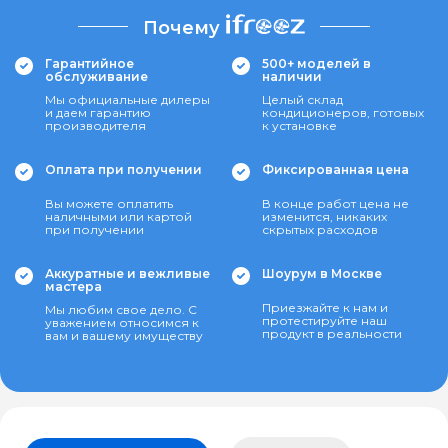
Почему
Гарантийное
500+ моделей в
обслуживание
наличии
Мы официальные дилеры
Целый склад
и даем гарантию
кондиционеров, готовых
производителя
к установке
Оплата при получении
Фиксированная цена
Вы можете оплатить
В конце работ цена не
наличными или картой
изменится, никаких
при получении
скрытых расходов
Аккуратные и вежливые
Шоурум в Москве
мастера
Приезжайте к нам и
Мы любим свое дело. С
протестируйте наш
уважением относимся к
продукт в реальности
вам и вашему имуществу