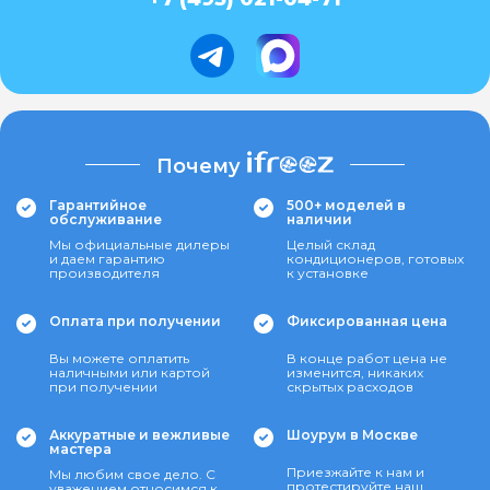
Почему
Гарантийное
500+ моделей в
обслуживание
наличии
Мы официальные дилеры
Целый склад
и даем гарантию
кондиционеров, готовых
производителя
к установке
Оплата при получении
Фиксированная цена
Вы можете оплатить
В конце работ цена не
наличными или картой
изменится, никаких
при получении
скрытых расходов
Аккуратные и вежливые
Шоурум в Москве
мастера
Приезжайте к нам и
Мы любим свое дело. С
протестируйте наш
уважением относимся к