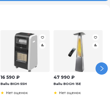
16 590
₽
47 990
₽
9
Ballu BIGH-55H
Ballu BOGH-15E
B
Нет оценок
Нет оценок