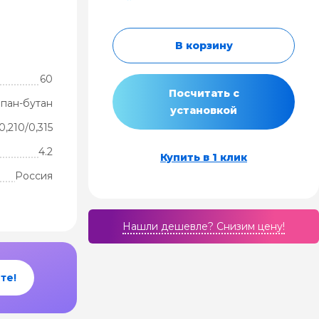
В корзину
60
Посчитать с
пан-бутан
установкой
0,210/0,315
4.2
Купить в 1 клик
Россия
Нашли дешевле? Cнизим цену!
те!