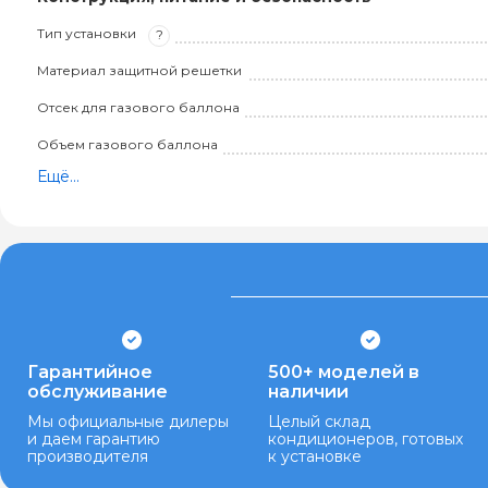
Тип установки
?
Материал защитной решетки
Отсек для газового баллона
Объем газового баллона
Ещё...
Гарантийное
500+ моделей в
обслуживание
наличии
Мы официальные дилеры
Целый склад
и даем гарантию
кондиционеров, готовых
производителя
к установке