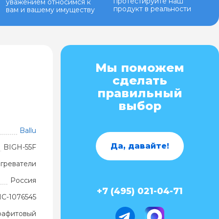
протестируйте наш
уважением относимся к
продукт в реальности
вам и вашему имуществу
Мы поможем
сделать
правильный
выбор
Ballu
Да, давайте!
BIGH-55F
греватели
Россия
+7 (495) 021-04-71
С-1076545
рафитовый