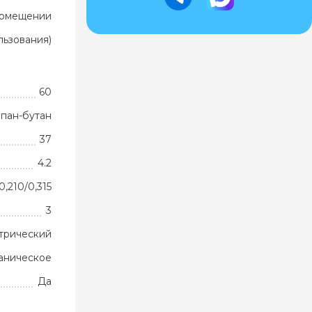
помещении
ьзования)
60
пан-бутан
37
4.2
0,210/0,315
3
трический
аническое
Да