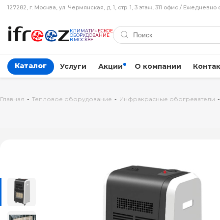
127282, г. Москва, ул. Чермянская, д. 1, стр. 1, 3 этаж, 311 офис / Ежедневно 
КЛИМАТИЧЕСКОЕ
ОБОРУДОВАНИЕ
В МОСКВЕ
Каталог
Услуги
Акции
О компании
Конта
Главная
-
Тепловое оборудование
-
Инфракрасные обогреватели
-