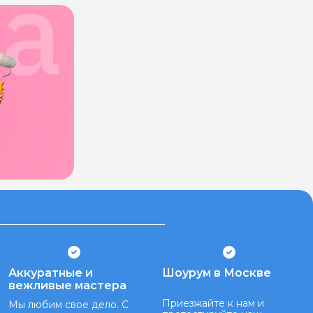
Аккуратные и
Шоурум в Москве
вежливые мастера
Приезжайте к нам и
Мы любим свое дело. С