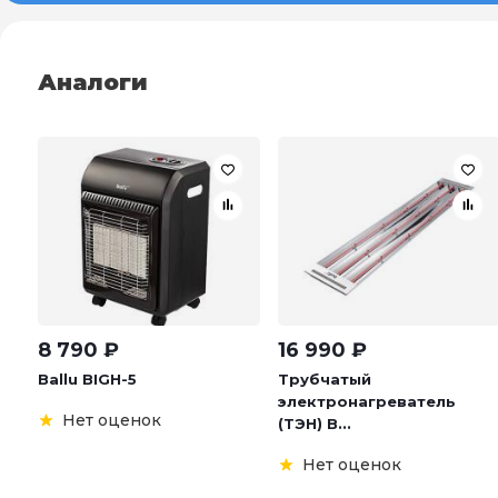
Аналоги
8 790
₽
16 990
₽
Ballu BIGH-5
Трубчатый
электронагреватель
Нет оценок
(ТЭН) B...
Нет оценок