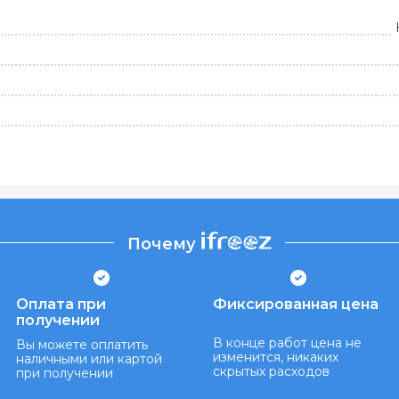
Почему
Оплата при
Фиксированная цена
получении
В конце работ цена не
Вы можете оплатить
изменится, никаких
наличными или картой
скрытых расходов
при получении