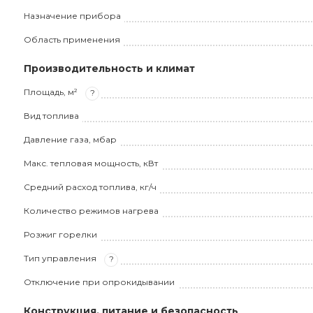
Назначение прибора
Область применения
Производительность и климат
Площадь, м²
?
Вид топлива
Давление газа, мбар
Макс. тепловая мощность, кВт
Средний расход топлива, кг/ч
Количество режимов нагрева
Розжиг горелки
Тип управления
?
Отключение при опрокидывании
Конструкция, питание и безопасность