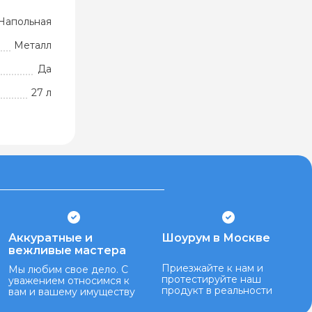
Напольная
Металл
Да
27 л
Аккуратные и
Шоурум в Москве
вежливые мастера
Приезжайте к нам и
Мы любим свое дело. С
протестируйте наш
уважением относимся к
продукт в реальности
вам и вашему имуществу