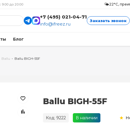
🌤️
22°C, пре
с 9:00 до 20:00
+7 (495) 021-04-71
Заказать звонок
info@ifreez.ru
кты
Блог
Ballu
-
Ballu BIGH-55F
Ballu BIGH-55F
Код: 9222
В наличии
Н