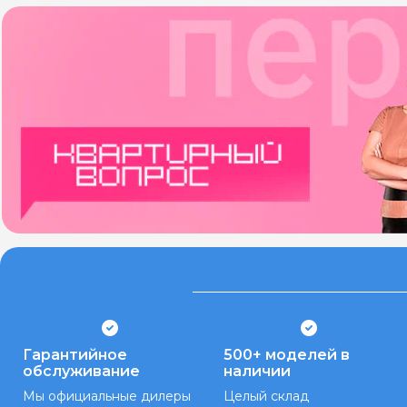
Гарантийное
500+ моделей в
обслуживание
наличии
Мы официальные дилеры
Целый склад