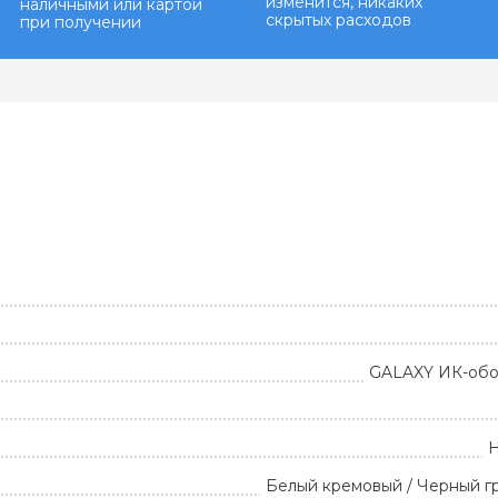
изменится, никаких
наличными или картой
скрытых расходов
при получении
GALAXY ИК-обо
Н
Белый кремовый / Черный г