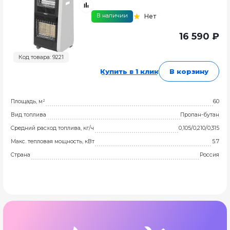
В наличии
Нет
16 590 ₽
Код товара: 9221
Купить в 1 клик
В корзину
Площадь, м²
60
Вид топлива
Пропан-бутан
Средний расход топлива, кг/ч
0,105/0,210/0,315
Макс. тепловая мощность, кВт
5.7
Страна
Россия