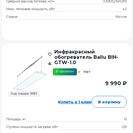
Средний расход топлива, кг/ч
0,105/0,210/0,315
Макс. тепловая мощность, кВт
4,2
Страна
Россия
Инфракрасный
обогреватель Ballu BIH-
GTW-1.0
В наличии
Нет
9 990 ₽
Код товара: 9183
Купить в 1 клик
В корзину
Площадь, м²
10
Ступени мощности нагрева, кВт
1,00