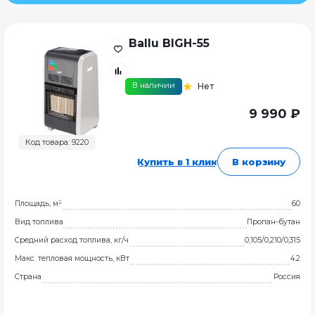
Ballu BIGH-55
В наличии
Нет
9 990 ₽
Код товара: 9220
Купить в 1 клик
В корзину
Площадь, м²
60
Вид топлива
Пропан-бутан
Средний расход топлива, кг/ч
0,105/0,210/0,315
Макс. тепловая мощность, кВт
4.2
Страна
Россия