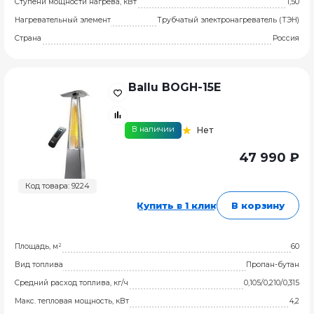
Ступени мощности нагрева, кВт
1,50
Нагревательный элемент
Трубчатый электронагреватель (ТЭН)
Страна
Россия
Ballu BOGH-15E
В наличии
Нет
47 990 ₽
Код товара: 9224
Купить в 1 клик
В корзину
Площадь, м²
60
Вид топлива
Пропан-бутан
Средний расход топлива, кг/ч
0,105/0,210/0,315
Макс. тепловая мощность, кВт
4,2