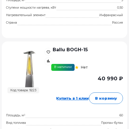
Площадь, м²
5
Ступени мощности нагрева, кВт
0,50
Нагревательный элемент
Инфракрасный
Страна
Россия
Ballu BOGH-15
В наличии
Нет
40 990 ₽
Код товара: 9223
Купить в 1 клик
В корзину
Площадь, м²
60
Вид топлива
Пропан-бутан