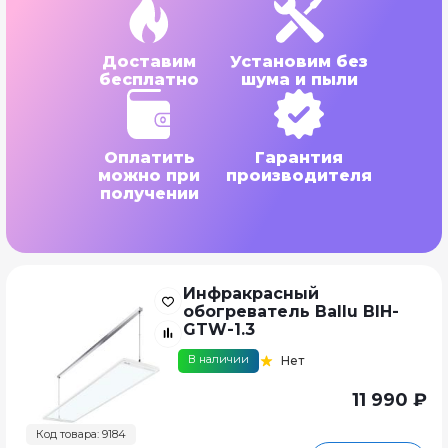
Доставим
Установим без
бесплатно
шума и пыли
Оплатить
Гарантия
можно при
производителя
получении
Инфракрасный
обогреватель Ballu BIH-
GTW-1.3
В наличии
Нет
11 990 ₽
Код товара: 9184