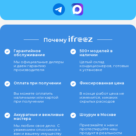
Почему
Гарантийное
500+ моделей в
обслуживание
наличии
Мы официальные дилеры
Целый склад
и даем гарантию
кондиционеров, готовых
производителя
к установке
Оплата при получении
Фиксированная цена
Вы можете оплатить
В конце работ цена не
наличными или картой
изменится, никаких
при получении
скрытых расходов
Аккуратные и вежливые
Шоурум в Москве
мастера
Приезжайте к нам и
Мы любим свое дело. С
протестируйте наш
уважением относимся к
продукт в реальности
вам и вашему имуществу