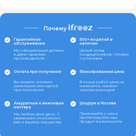
Почему
Гарантийное
500+ моделей в
обслуживание
наличии
Мы официальные дилеры
Целый склад
и даем гарантию
кондиционеров, готовых
производителя
к установке
Оплата при получении
Фиксированная цена
Вы можете оплатить
В конце работ цена не
наличными или картой
изменится, никаких
при получении
скрытых расходов
Аккуратные и вежливые
Шоурум в Москве
мастера
Приезжайте к нам и
Мы любим свое дело. С
протестируйте наш
уважением относимся к
продукт в реальности
вам и вашему имуществу