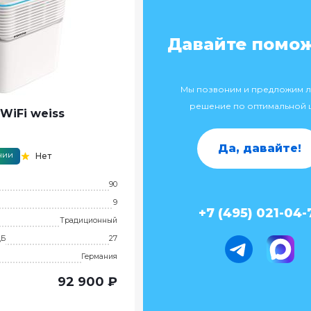
Давайте помо
Мы позвоним и предложим 
решение по оптимальной 
WiFi weiss
Да, давайте!
чии
Нет
90
9
+7 (495) 021-04-
Традиционный
дБ
27
Германия
92 900 ₽