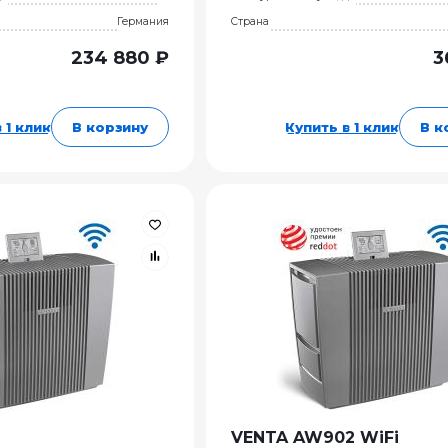
Германия
Страна
234 880 ₽
3
 1 клик
В корзину
Купить в 1 клик
В к
2
VENTA AW902 WiFi