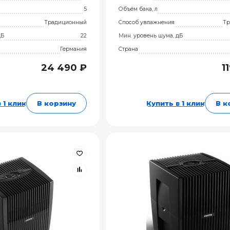
5
Объём бака, л
Традиционный
Способ увлажнения
Тр
дБ
22
Мин. уровень шума, дБ
Германия
Страна
24 490 ₽
1
 1 клик
В корзину
Купить в 1 клик
В к