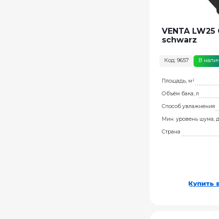
VENTA LW25 
schwarz
Код: 9657
В нали
Площадь, м²
Объём бака, л
Способ увлажнения
Мин. уровень шума, 
Страна
Купить в