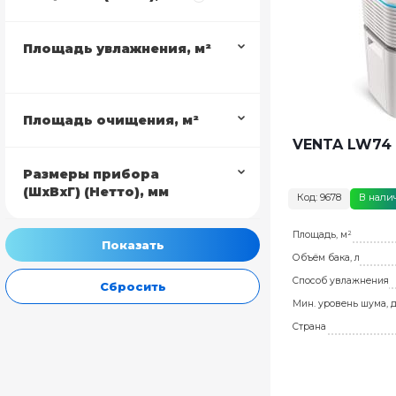
Площадь увлажнения, м²
Площадь очищения, м²
VENTA LW74 
Размеры прибора
(ШхВхГ) (Нетто), мм
Код: 9678
В нали
Площадь, м²
Объём бака, л
Способ увлажнения
Сбросить
Мин. уровень шума, 
Страна