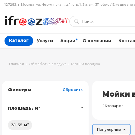
127282, г. Москва, ул. Чермянская, д. 1, стр. 1, 3 этаж, 311 офис / Ежедневно 
КЛИМАТИЧЕСКОЕ
ОБОРУДОВАНИЕ
В МОСКВЕ
Каталог
Услуги
Акции
О компании
Конта
Главная
-
Обработка воздуха
-
Мойки воздуха
Фильтры
Сбросить
Мойки 
26 товаров
Площадь, м²
31-35 м²
Популярные