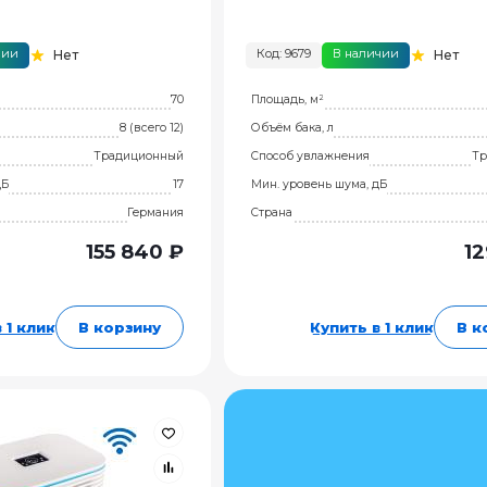
чии
Код: 9679
В наличии
Нет
Нет
70
Площадь, м²
8 (всего 12)
Объём бака, л
Традиционный
Способ увлажнения
Тр
дБ
17
Мин. уровень шума, дБ
Германия
Страна
155 840 ₽
12
 1 клик
В корзину
Купить в 1 клик
В к