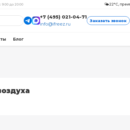
🌤️
22°C, пре
с 9:00 до 20:00
+7 (495) 021-04-71
Заказать звонок
info@ifreez.ru
кты
Блог
воздуха