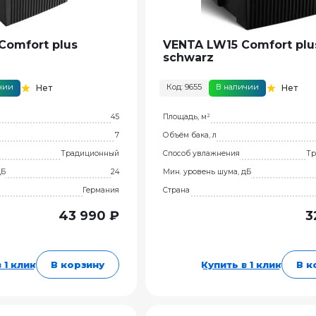
Comfort plus
VENTA LW15 Comfort plu
schwarz
чии
Код: 9655
В наличии
Нет
Нет
45
Площадь, м²
7
Объём бака, л
Традиционный
Способ увлажнения
Тр
дБ
24
Мин. уровень шума, дБ
Германия
Страна
43 990 ₽
3
 1 клик
В корзину
Купить в 1 клик
В к