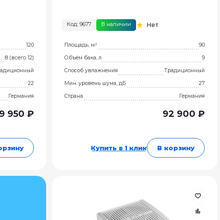
Код: 9677
В наличии
Нет
120
Площадь, м²
90
8 (всего 12)
Объём бака, л
9
адиционный
Способ увлажнения
Традиционный
22
Мин. уровень шума, дБ
27
Германия
Страна
Германия
9 950 ₽
92 900 ₽
орзину
Купить в 1 клик
В корзину