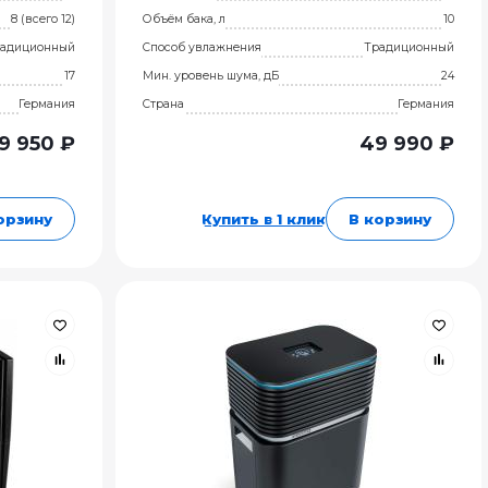
8 (всего 12)
Объём бака, л
10
адиционный
Способ увлажнения
Традиционный
17
Мин. уровень шума, дБ
24
Германия
Страна
Германия
19 950 ₽
49 990 ₽
орзину
Купить в 1 клик
В корзину