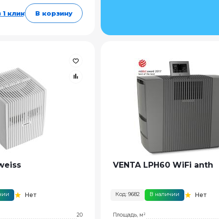
 1 клик
В корзину
weiss
VENTA LPH60 WiFi anth
чии
Код: 9682
В наличии
Нет
Нет
20
Площадь, м²