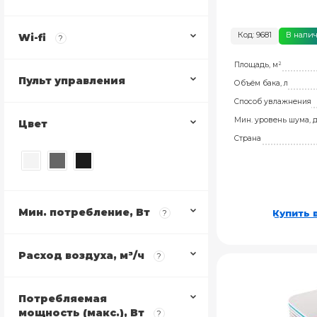
Код: 9681
В нали
Wi-fi
?
Площадь, м²
Пульт управления
Объём бака, л
Способ увлажнения
Мин. уровень шума, 
Цвет
Страна
Мин. потребление, Вт
Купить в
?
Расход воздуха, м³/ч
?
Потребляемая
мощность (макс.), Вт
?