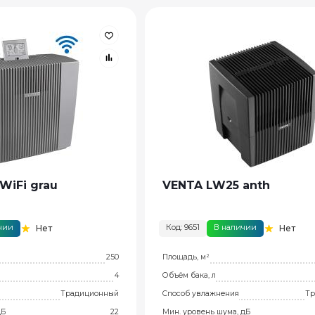
WiFi grau
VENTA LW25 anth
чии
Код: 9651
В наличии
Нет
Нет
250
Площадь, м²
4
Объём бака, л
Традиционный
Способ увлажнения
Тр
дБ
22
Мин. уровень шума, дБ