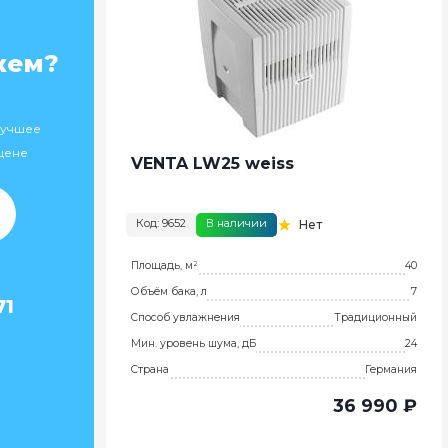
жем?
лучшее
цене
VENTA LW25 weiss
Код: 9652
В наличии
Нет
Площадь, м²
40
Объём бака, л
7
71
Способ увлажнения
Традиционный
Мин. уровень шума, дБ
24
Страна
Германия
36 990 ₽