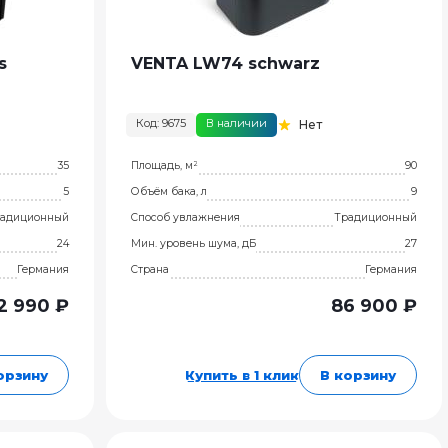
s
VENTA LW74 schwarz
Код: 9675
В наличии
Нет
35
Площадь, м²
90
5
Объём бака, л
9
адиционный
Способ увлажнения
Традиционный
24
Мин. уровень шума, дБ
27
Германия
Страна
Германия
2 990 ₽
86 900 ₽
орзину
Купить в 1 клик
В корзину