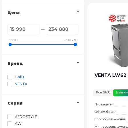
Цена
15 990
234 880
Бренд
VENTA LW62 
Ballu
VENTA
Код: 9680
В нали
Серия
Площадь, м²
Объём бака, л
AEROSTYLE
Способ увлажнения
AW
Мин. уровень шума, 