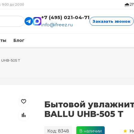
🌧️
21
с 9:00 до 20:00
+7 (495) 021-04-71
Заказать звонок
info@ifreez.ru
кты
Блог
 UHB-505 T
Бытовой увлажни
BALLU UHB-505 T
Код: 8348
В наличии
Н