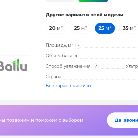
Другие варианты этой модели
20
м²
25
м²
25
м²
35
м²
Площадь, м²
?
Объём бака, л
Способ увлажнения
Ульт
?
Страна
Все характеристики
мы позвоним и поможем с выбором
Да, звони