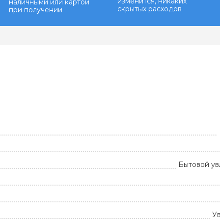
изменится, никаких
наличными или картой
скрытых расходов
при получении
Бытовой ув
У