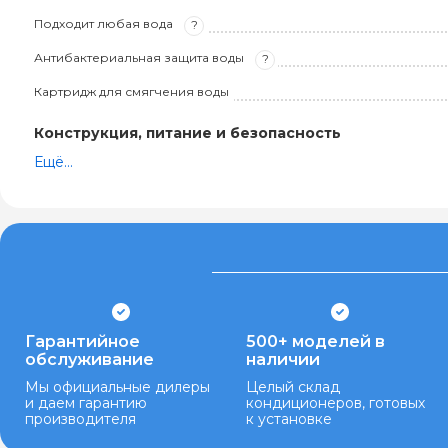
Подходит любая вода
?
Антибактериальная защита воды
?
Картридж для смягчения воды
Конструкция, питание и безопасность
Ещё...
Гарантийное
500+ моделей в
обслуживание
наличии
Мы официальные дилеры
Целый склад
и даем гарантию
кондиционеров, готовых
производителя
к установке