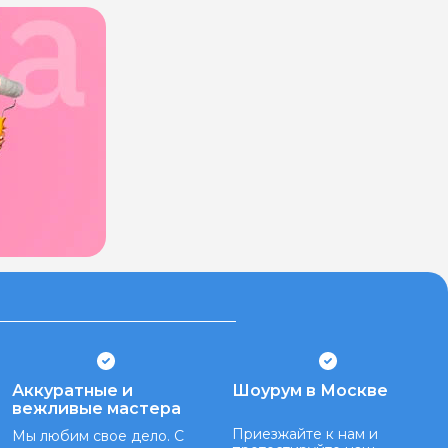
Аккуратные и
Шоурум в Москве
вежливые мастера
Приезжайте к нам и
Мы любим свое дело. С