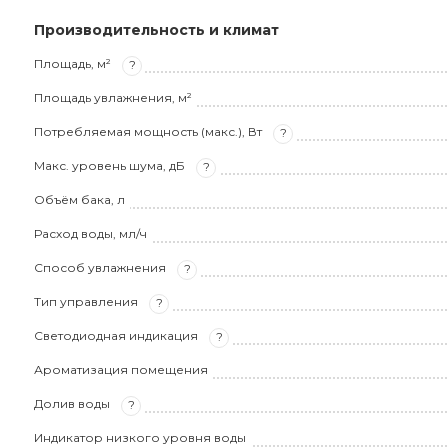
Производительность и климат
Площадь, м²
?
Площадь увлажнения, м²
Потребляемая мощность (макс.), Вт
?
Макс. уровень шума, дБ
?
Объём бака, л
Расход воды, мл/ч
Способ увлажнения
?
Тип управления
?
Светодиодная индикация
?
Ароматизация помещения
Долив воды
?
Индикатор низкого уровня воды