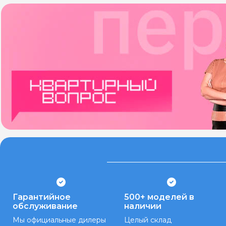
Гарантийное
500+ моделей в
обслуживание
наличии
Мы официальные дилеры
Целый склад