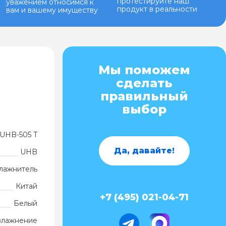
протестируйте наш
уважением относимся к
продукт в реальности
вам и вашему имуществу
Мы поможем
сделать
правильный
выбор
UHB-505 T
Да, давайте!
UHB
лажнитель
Китай
+7 (495) 021-04-71
Белый
влажнение