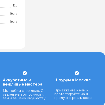
Да
Есть
Есть
Аккуратные и
Шоурум в Москве
вежливые мастера
Приезжайте к нам и
Мы любим свое дело. С
протестируйте наш
уважением относимся к
продукт в реальности
вам и вашему имуществу