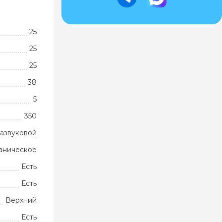
25
25
25
38
5
350
развуковой
аническое
Есть
Есть
Верхний
Есть