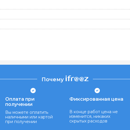
Почему
Оплата при
Фиксированная цена
получении
В конце работ цена не
Вы можете оплатить
изменится, никаких
наличными или картой
скрытых расходов
при получении