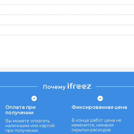
Почему
Оплата при
Фиксированная цена
получении
В конце работ цена не
Вы можете оплатить
изменится, никаких
наличными или картой
скрытых расходов
при получении