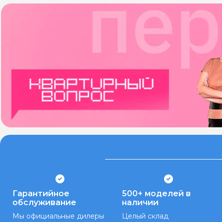
Гарантийное
500+ моделей в
обслуживание
наличии
Мы официальные дилеры
Целый склад