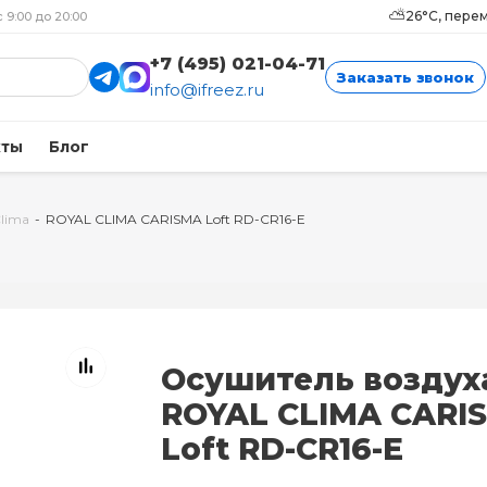
⛅
26°C, пере
с 9:00 до 20:00
+7 (495) 021-04-71
Заказать звонок
info@ifreez.ru
кты
Блог
Clima
-
ROYAL CLIMA CARISMA Loft RD-CR16-E
Осушитель воздух
ROYAL CLIMA CARI
Loft RD-CR16-E