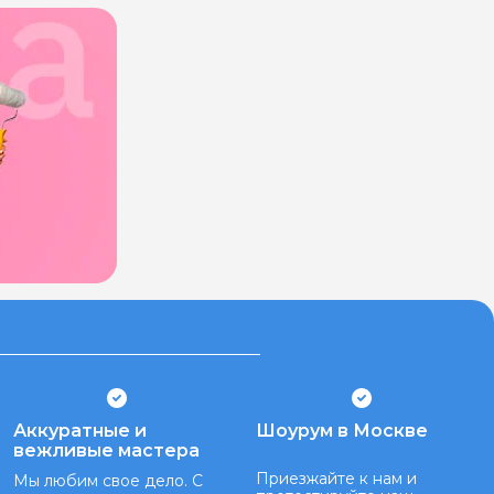
Аккуратные и
Шоурум в Москве
вежливые мастера
Приезжайте к нам и
Мы любим свое дело. С