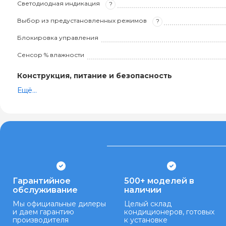
Светодиодная индикация
?
Выбор из предустановленных режимов
?
Блокировка управления
Сенсор % влажности
Конструкция, питание и безопасность
Ещё...
Гарантийное
500+ моделей в
обслуживание
наличии
Мы официальные дилеры
Целый склад
и даем гарантию
кондиционеров, готовых
производителя
к установке