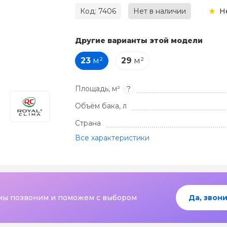
Код: 7406
Нет в наличии
Н
Другие варианты этой модели
23
м²
29
м²
Площадь, м²
?
Объём бака, л
Страна
Все характеристики
мы позвоним и поможем с выбором
Да, звони