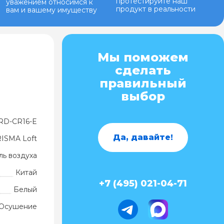
протестируйте наш
уважением относимся к
продукт в реальности
вам и вашему имуществу
Мы поможем
сделать
правильный
выбор
RD-CR16-E
Да, давайте!
ISMA Loft
ь воздуха
Китай
+7 (495) 021-04-71
Белый
Осушение