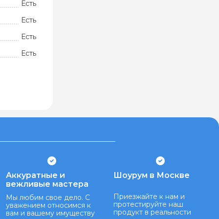
Есть
Есть
Есть
Есть
Аккуратные и
Шоурум в Москве
вежливые мастера
Приезжайте к нам и
Мы любим свое дело. С
протестируйте наш
уважением относимся к
продукт в реальности
вам и вашему имуществу