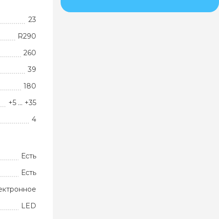
23
R290
260
39
180
+5 ... +35
4
Есть
Есть
ектронное
LED