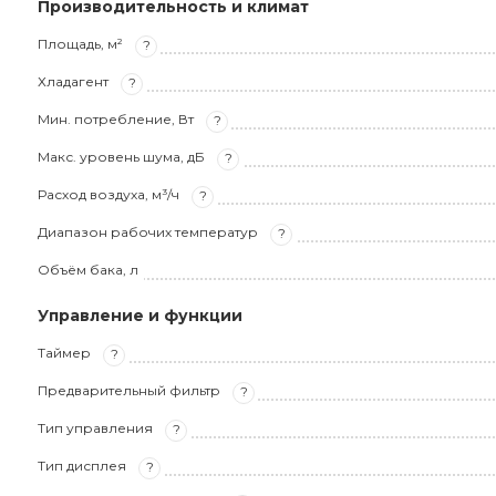
Производительность и климат
Площадь, м²
?
Хладагент
?
Мин. потребление, Вт
?
Макс. уровень шума, дБ
?
Расход воздуха, м³/ч
?
Диапазон рабочих температур
?
Объём бака, л
Управление и функции
Таймер
?
Предварительный фильтр
?
Тип управления
?
Тип дисплея
?