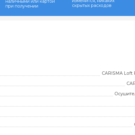
изменится, никаких
наличными или картой
скрытых расходов
при получении
CARISMA Loft 
CAR
Осушител