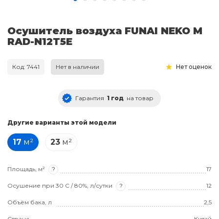
Осушитель воздуха FUNAI NEKO M
RAD-N12T5E
Код: 7441
Нет в наличии
Нет оценок
Гарантия
1 год
на товар
Другие варианты этой модели
17
м²
23
м²
Площадь, м²
?
17
Осушение при 30 C / 80%, л/сутки
?
12
Объём бака, л
2,5
Страна
Китай