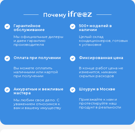
Почему
Гарантийное
500+ моделей в
обслуживание
наличии
Мы официальные дилеры
Целый склад
и даем гарантию
кондиционеров, готовых
производителя
к установке
Оплата при получении
Фиксированная цена
Вы можете оплатить
В конце работ цена не
наличными или картой
изменится, никаких
при получении
скрытых расходов
Аккуратные и вежливые
Шоурум в Москве
мастера
Приезжайте к нам и
Мы любим свое дело. С
протестируйте наш
уважением относимся к
продукт в реальности
вам и вашему имуществу