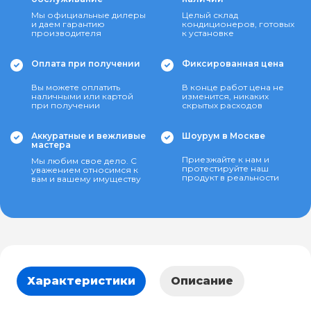
Мы официальные дилеры
Целый склад
и даем гарантию
кондиционеров, готовых
производителя
к установке
Оплата при получении
Фиксированная цена
Вы можете оплатить
В конце работ цена не
наличными или картой
изменится, никаких
при получении
скрытых расходов
Аккуратные и вежливые
Шоурум в Москве
мастера
Приезжайте к нам и
Мы любим свое дело. С
протестируйте наш
уважением относимся к
продукт в реальности
вам и вашему имуществу
Характеристики
Описание