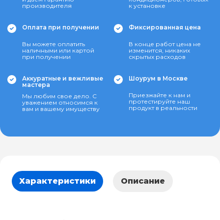
производителя
к установке
Оплата при получении
Фиксированная цена
Вы можете оплатить
В конце работ цена не
наличными или картой
изменится, никаких
при получении
скрытых расходов
Аккуратные и вежливые
Шоурум в Москве
мастера
Приезжайте к нам и
Мы любим свое дело. С
протестируйте наш
уважением относимся к
продукт в реальности
вам и вашему имуществу
Характеристики
Описание