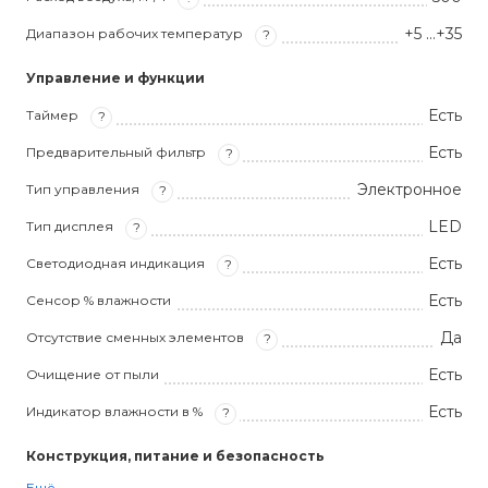
+5 …+35
Диапазон рабочих температур
?
Управление и функции
Есть
Таймер
?
Есть
Предварительный фильтр
?
Электронное
Тип управления
?
LED
Тип дисплея
?
Есть
Светодиодная индикация
?
Есть
Сенсор % влажности
Да
Отсутствие сменных элементов
?
Есть
Очищение от пыли
Есть
Индикатор влажности в %
?
Конструкция, питание и безопасность
Ещё...