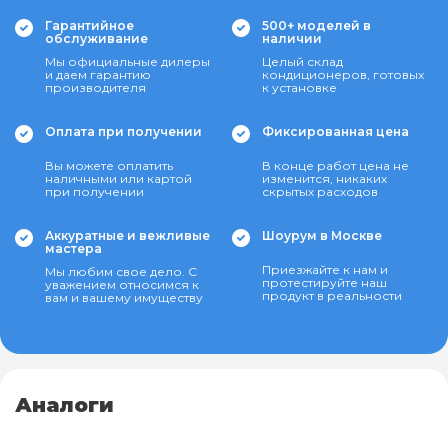
Гарантийное
500+ моделей в
обслуживание
наличии
Мы официальные дилеры
Целый склад
и даем гарантию
кондиционеров, готовых
производителя
к установке
Оплата при получении
Фиксированная цена
Вы можете оплатить
В конце работ цена не
наличными или картой
изменится, никаких
при получении
скрытых расходов
Аккуратные и вежливые
Шоурум в Москве
мастера
Приезжайте к нам и
Мы любим свое дело. С
протестируйте наш
уважением относимся к
продукт в реальности
вам и вашему имуществу
Аналоги