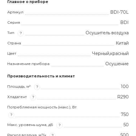
Главное о приборе
BDI-70L
Артикул
BDI
Серия
Осушитель воздуха
Тип
?
Китай
Страна
Черный,красный
Цвет
Осушение
Назначение прибора
Производительность и климат
100
Площадь, м²
?
R290
Хладагент
?
Потребляемая мощность (макс.), Вт
750
?
50
Макс. уровень шума, дБ
?
500
Расход воздуха, м³/ч
?