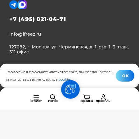
+7 (495) 021-04-71
info@ifreez.ru
127282, г. Москва, ул. Чермянская, д. 1, стр. 1, 3 этаж,
311 офис
Политика конфиденциальности
Продолжая просматривать этот сайт, вы соглашаетесь
Политика использования Cookies
ОК
на использование файлов
cookies
.
© Ifreez - продажа и установка климатической техники,
связь
2015–2026 г.
каталог
поиск
корзина
профиль