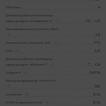
A
EER Класс
Диапазон рабочих температур
+15 … +43
наруж.воздуха, охлаждение, С°
?
Производительность (тепло), КВт/ч
2.8
?
770
Потребление (Обогрев), Вт/ч
?
2,61
COP
?
Диапазон рабочих температур
-7 … +24
наруж.воздуха, обогрев, С°
?
R410A
Хладагент
?
Расход воздуха внутр. блока, м³/ч
560
?
Есть
Осушение
?
Есть
3D/4D воздушный поток
?