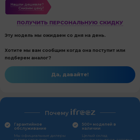
Нашли дешевле?
Cнизим цену!
ПОЛУЧИТЬ ПЕРСОНАЛЬНУЮ СКИДКУ
Эту модель мы ожидаем со дня на день.
Хотите мы вам сообщим когда она поступит или
подберем аналог?
Да, давайте!
Почему
Гарантийное
500+ моделей в
обслуживание
наличии
Мы официальные дилеры
Целый склад
и даем гарантию
кондиционеров, готовых