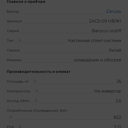
Главное о приборе
Zanussi
Бренд
ZACS-09 HB/N1
Артикул
Barocco on/off
Серия
Настенная сплит-система
Тип
?
Китай
Страна
охлаждение и обогрев
Режимы
Производительность и климат
26
Площадь, м²
?
Не инвертор
Компрессор
?
2.6
Холод, КВт/ч
?
Потребление (Охлаждение), Вт/ч
822
?
3,21
EER
?