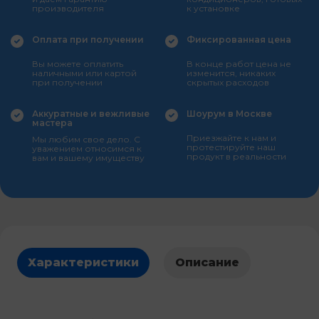
производителя
к установке
Оплата при получении
Фиксированная цена
Вы можете оплатить
В конце работ цена не
наличными или картой
изменится, никаких
при получении
скрытых расходов
Аккуратные и вежливые
Шоурум в Москве
мастера
Приезжайте к нам и
Мы любим свое дело. С
протестируйте наш
уважением относимся к
продукт в реальности
вам и вашему имуществу
Характеристики
Описание