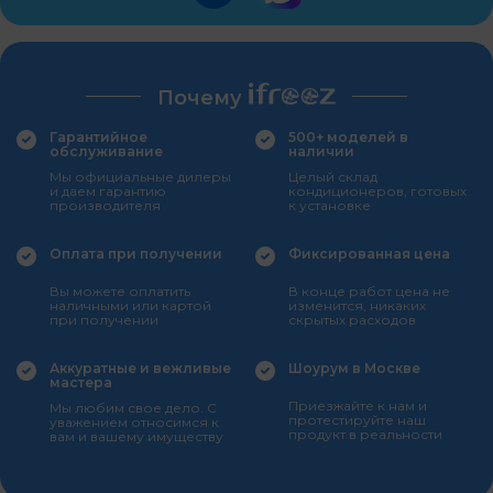
Почему
Гарантийное
500+ моделей в
обслуживание
наличии
Мы официальные дилеры
Целый склад
и даем гарантию
кондиционеров, готовых
производителя
к установке
Оплата при получении
Фиксированная цена
Вы можете оплатить
В конце работ цена не
наличными или картой
изменится, никаких
при получении
скрытых расходов
Аккуратные и вежливые
Шоурум в Москве
мастера
Приезжайте к нам и
Мы любим свое дело. С
протестируйте наш
уважением относимся к
продукт в реальности
вам и вашему имуществу