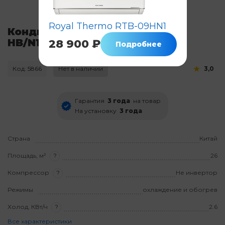
Royal Thermo RTB-09HN1
Кондиционер Zanussi ZACS-09
HB/N1
28 900 ₽
Подробнее
Код: 5866
Нет в наличии
3,0
Гарантия
3 года
на товар
На установку
3 года
Страна
Китай
Площадь, м²
?
26
Компрессор
?
Не инвертор
Режимы
охлаждение и обогрев
Холод, КВт/ч
?
2.6
Все характеристики