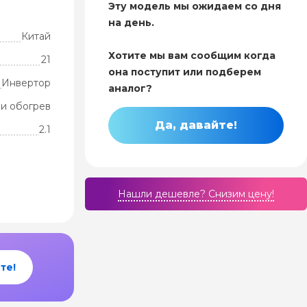
Эту модель мы ожидаем со дня
на день.
Китай
Хотите мы вам сообщим когда
21
она поступит или подберем
Инвертор
аналог?
и обогрев
Да, давайте!
2.1
Нашли дешевле? Cнизим цену!
те!