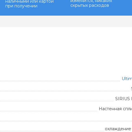
изменится, никаких
наличными или картой
скрытых расходов
при получении
Ulti
SIRIUS
Настенная спл
охлаждение 