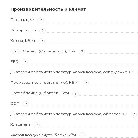
Производительность и климат
Площадь, м²
?
Компрессор
?
Холод, КВт/ч
?
Потребление (Охлаждение), Вт/ч
?
EER
?
Диапазон рабочих температур наруж.воздуха, охлаждение, С°
Производительность (тепло), КВт/ч
?
Потребление (Обогрев), Вт/ч
?
COP
?
Диапазон рабочих температур наруж.воздуха, обогрев, С°
?
Хладагент
?
Расход воздуха внутр. блока, м³/ч
?