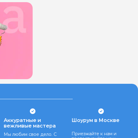
Аккуратные и
Шоурум в Москве
вежливые мастера
Приезжайте к нам и
Мы любим свое дело. С