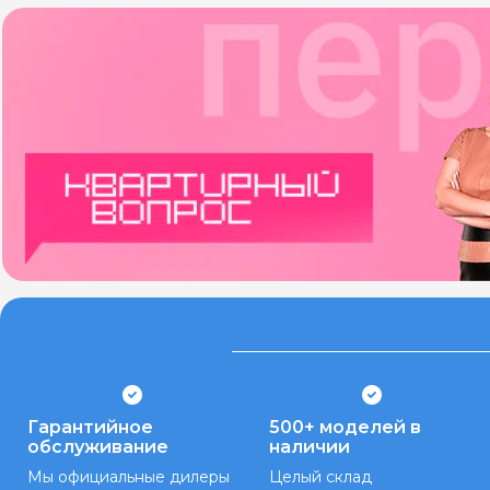
Гарантийное
500+ моделей в
обслуживание
наличии
Мы официальные дилеры
Целый склад