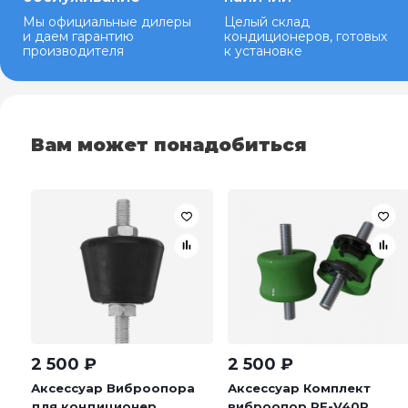
Мы официальные дилеры
Целый склад
и даем гарантию
кондиционеров, готовых
производителя
к установке
Вам может понадобиться
2 500
₽
2 500
₽
Аксессуар Виброопора
Аксессуар Комплект
для кондиционер...
виброопор RF-V40P...