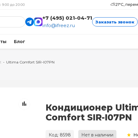
⛅
21°C, пере
с 9:00 до 20:00
+7 (495) 021-04-71
Заказать звонок
info@ifreez.ru
кты
Блог
t
-
Ultima Comfort SIR-I07PN
Кондиционер Ulti
Comfort SIR-I07PN
Код: 8598
Нет в наличии
Н