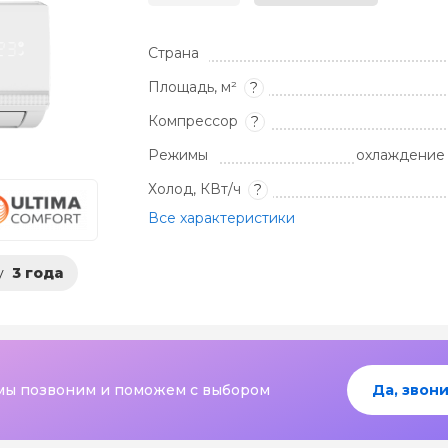
Страна
Площадь, м²
?
Компрессор
?
Режимы
охлаждение 
Холод, КВт/ч
?
Все характеристики
у
3 года
мы позвоним и поможем с выбором
Да, звони