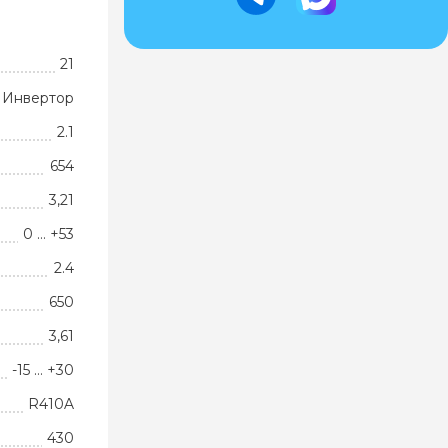
21
Инвертор
2.1
654
3,21
0 … +53
2.4
650
3,61
-15 … +30
R410A
430