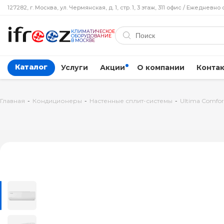
127282, г. Москва, ул. Чермянская, д. 1, стр. 1, 3 этаж, 311 офис / Ежедневно 
КЛИМАТИЧЕСКОЕ
ОБОРУДОВАНИЕ
В МОСКВЕ
Каталог
Услуги
Акции
О компании
Конта
Главная
-
Кондиционеры
-
Настенные сплит-системы
-
Ultima Comfor