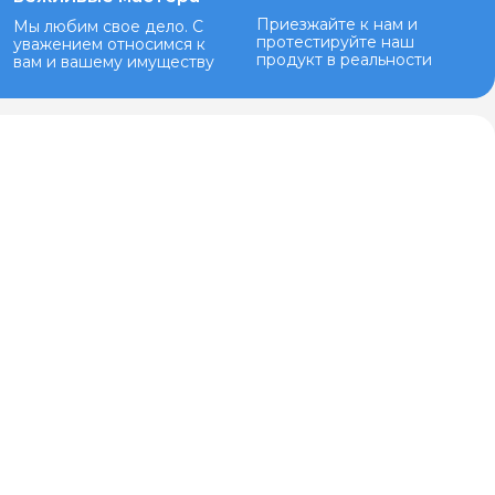
Приезжайте к нам и
Мы любим свое дело. С
протестируйте наш
уважением относимся к
продукт в реальности
вам и вашему имуществу