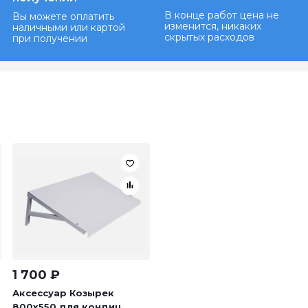
В конце работ цена не
Вы можете оплатить
изменится, никаких
наличными или картой
скрытых расходов
при получении
1 700
₽
Аксессуар Козырек
800х550 для кондиц...