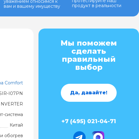
протестируйте наш
уважением относимся к
продукт в реальности
вам и вашему имуществу
Мы поможем
сделать
правильный
выбор
ma Comfort
Да, давайте!
SIR-I07PN
 INVERTER
ит-система
+7 (495) 021-04-71
Китай
и обогрев