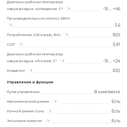
Диапазон рабочих температур
-15 … +46
наруж.воздуха, охлаждение, С°
?
Производительность (тепло), КВт/ч
3.6
?
920
Потребление (Обогрев), Вт/ч
?
3,91
COP
?
Диапазон рабочих температур
-15 … +24
наруж.воздуха, обогрев, С°
?
R32
Хладагент
?
Управление и функции
В комплекте
Пульт управления
Есть
Автоматический режим
?
Есть
Ночной режим (сон)
?
Есть
Экономия энергии
?