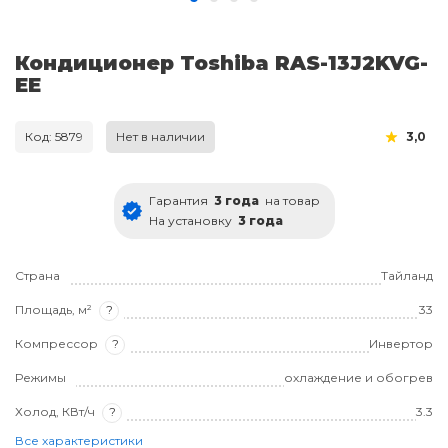
Кондиционер Toshiba RAS-13J2KVG-
EE
Код: 5879
Нет в наличии
3,0
Гарантия
3 года
на товар
На установку
3 года
Страна
Тайланд
Площадь, м²
?
33
Компрессор
?
Инвертор
Режимы
охлаждение и обогрев
Холод, КВт/ч
?
3.3
Все характеристики