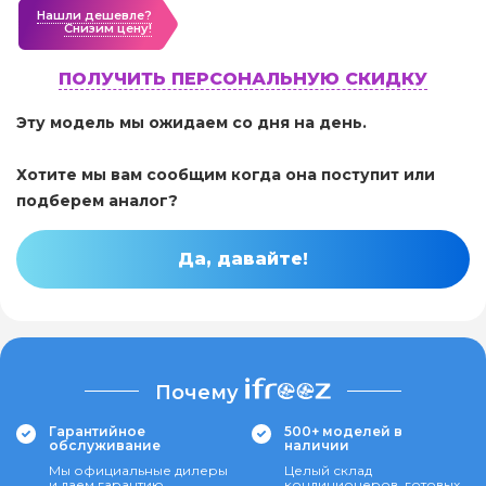
Нашли дешевле?
Cнизим цену!
ПОЛУЧИТЬ ПЕРСОНАЛЬНУЮ СКИДКУ
Эту модель мы ожидаем со дня на день.
Хотите мы вам сообщим когда она поступит или
подберем аналог?
Да, давайте!
Почему
Гарантийное
500+ моделей в
обслуживание
наличии
Мы официальные дилеры
Целый склад
и даем гарантию
кондиционеров, готовых