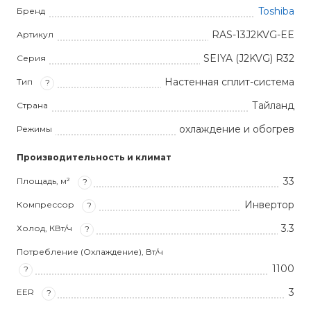
Toshiba
Бренд
RAS-13J2KVG-EE
Артикул
SEIYA (J2KVG) R32
Серия
Настенная сплит-система
Тип
?
Тайланд
Страна
охлаждение и обогрев
Режимы
Производительность и климат
33
Площадь, м²
?
Инвертор
Компрессор
?
3.3
Холод, КВт/ч
?
Потребление (Охлаждение), Вт/ч
1100
?
3
EER
?