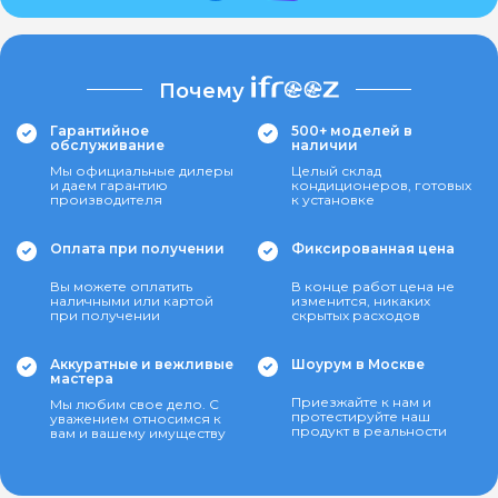
Почему
Гарантийное
500+ моделей в
обслуживание
наличии
Мы официальные дилеры
Целый склад
и даем гарантию
кондиционеров, готовых
производителя
к установке
Оплата при получении
Фиксированная цена
Вы можете оплатить
В конце работ цена не
наличными или картой
изменится, никаких
при получении
скрытых расходов
Аккуратные и вежливые
Шоурум в Москве
мастера
Приезжайте к нам и
Мы любим свое дело. С
протестируйте наш
уважением относимся к
продукт в реальности
вам и вашему имуществу